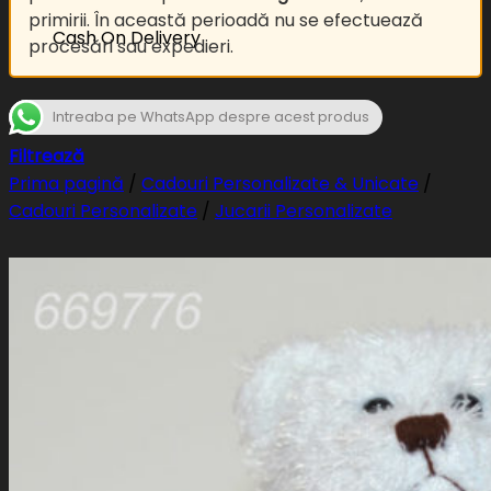
primirii. În această perioadă nu se efectuează
Cash On Delivery
procesări sau expedieri.
Intreaba pe WhatsApp despre acest produs
Filtrează
Prima pagină
/
Cadouri Personalizate & Unicate
/
Cadouri Personalizate
/
Jucarii Personalizate