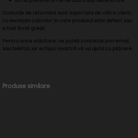
să nu prezinte urme de uzură sau deteriorare
Costurile de returnare sunt suportate de către client,
cu excepția cazurilor în care produsul este defect sau
a fost livrat greșit.
Pentru orice solicitare, ne puteți contacta prin email
sau telefon, iar echipa noastră vă va ajuta cu plăcere.
Produse similare