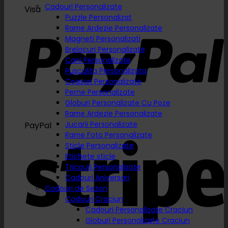
Cadouri Personalizate
Visa
Puzzle Personalizat
Rame Ardezie Personalizate
Magneti Personalizati
Brelocuri Personalizate
Cani Personalizate
Pusculita Personalizata
Ceasuri Personalizate
Perne Personalizate
Globuri Personalizate Cu Poze
Rame Ardezie Personalizate
Jucarii Personalizate
PayPal
Rame Foto Personalizate
Sticle Personalizate
Etichete sticle
Tricouri Personalizate
Cadouri Aniversari
Cadouri de Sezon
Cadouri Craciun
Cadouri Personalizate Craciun
Globuri Personalizate Craciun