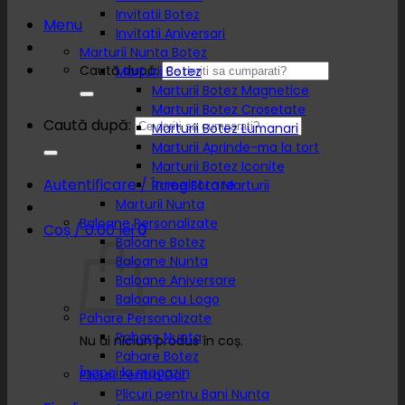
Invitatii Botez
Menu
Invitatii Aniversari
Marturii Nunta Botez
Caută după:
Marturii Botez
Marturii Botez Magnetice
Marturii Botez Crosetate
Caută după:
Marturii Botez Lumanari
Marturii Aprinde-ma la tort
Marturii Botez Iconite
Autentificare / Înregistrare
Rame Foto Marturii
Marturii Nunta
Baloane Personalizate
Coș /
0.00
lei
0
Baloane Botez
Baloane Nunta
Baloane Aniversare
Baloane cu Logo
Pahare Personalizate
Pahare Nunta
Nu ai niciun produs în coș.
Pahare Botez
Înapoi la magazin
Plicuri Pentru Dar
Plicuri pentru Bani Nunta