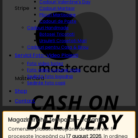
Cadouri Valentine’s Day
Stripe
Cadouri Martisor
Plicuri Martisoare
Cadouri de Paste
Cadouri Handmade
Botosei Tricotati
Ursuleti Crosetati Mari
Cadouri pentru Casa & Birou
Servicii Foto-Video Ploiesti
Foto video botez
Foto video cununie civila
Sedinta foto logodna
MasterCard
Sedinte foto copii
Shop
Contact
Magazin închis temporar – vacanță
Comenzile plasate începând de acum vor fi
procesate începând cu
17 august 2026
, în ordinea