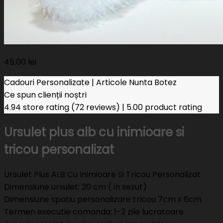
45.00
lei
Cadouri Personalizate | Articole Nunta Botez
Ce spun clienții noștri
4.94 store rating
(72 reviews)
|
5.00 product rating
Ursulet plus alb cu inimioare si
tricou personalizat
Ursulet Plus ALB Cu Inimioare Si Tricou Personalizat
Dimensiune ursulet: 20 cm ( in sezut)
Dimensiune spatiu personalizare tricou 7cm x 6cm
Termen executie comanda: 1-2 zile lucratoare