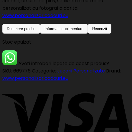
Jucaria, ursulet de plus, se livreaza cu tricou
personalizat cu fotografia dorita.
www.personalizaricadouri.eu
Descriere produs
Informatii suplimentare
Recenzii
Stoc epuizat
Aveti intrebari legate de acest produs?
SKU:
669776
Categorie:
Jucarii Personalizate
Brand:
www.personalizaricadouri.eu