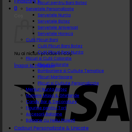
Finalizare
+
Plicuri pentru Bani Botez
0
Servetele Personalizate
Servetele Nunta
Coș
Servetele Botez
Servetele Aniversari
Servetele Horeca
Cutii Plicuri Bani
Cutii Plicuri Bani Botez
Cutii Plicuri Bani Nunta
Nu ai niciun produs în coș.
Plicuri si Cutii Colorate
Plicuri Colorate
Înapoi la magazin
Bomboniere si Cutiute Tematice
Plicuri Martisoare
Plicuri si Cutiute Personalizate
Meniuri Nunta Botez
Numere Masa & Ghirlande
Candy Bar & Decoratiuni
Figurine pentru Tort
Accesorii Baloane
Baloane cu Heliu Ploiesti
Cadouri Personalizate & Unicate