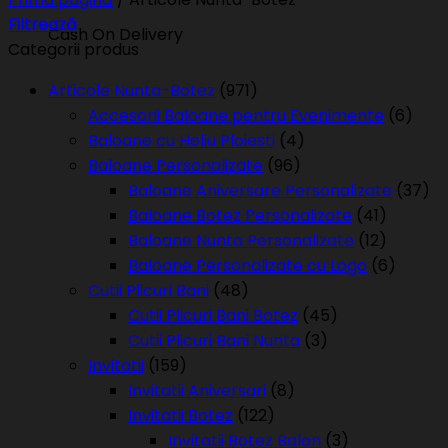
Filtrează
Cash On Delivery
Categorii produs
Articole Nunta-Botez
(971)
Accesorii Baloane pentru Evenimente
(6)
Baloane cu Heliu Ploiesti
(4)
Baloane Personalizate
(96)
Baloane Aniversare Personalizate
(37)
Baloane Botez Personalizate
(41)
Baloane Nunta Personalizate
(12)
Baloane Personalizate cu Logo
(6)
Cutii Plicuri Bani
(48)
Cutii Plicuri Bani Botez
(45)
Cutii Plicuri Bani Nunta
(3)
Invitatii
(159)
Invitatii Aniversari
(8)
Invitatii Botez
(122)
Invitatii Botez Balon
(3)