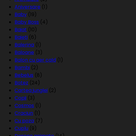
Aniversare
(1)
Baby
(19)
Baby Boss
(4)
Baiat
(10)
Baieti
(6)
Balerina
(1)
Baloane
(3)
Balon cu aer cald
(1)
Bambi
(2)
Bebelus
(8)
Botez
(24)
Cartea junglei
(2)
Copii
(3)
Cosmos
(1)
Craciun
(1)
Cu poza
(7)
Cuplu
(9)
Desene animate
(14)