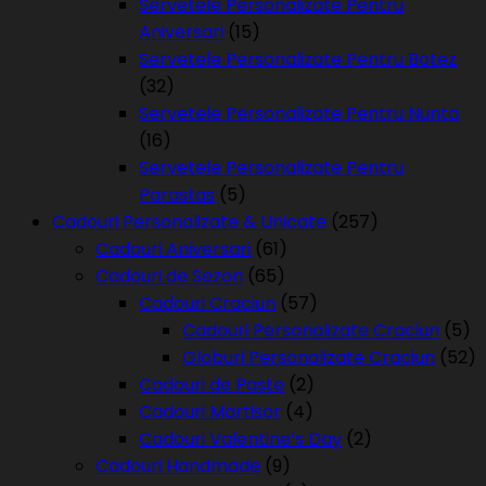
Servetele Personalizate Pentru
Aniversari
(15)
Servetele Personalizate Pentru Botez
(32)
Servetele Personalizate Pentru Nunta
(16)
Servetele Personalizate Pentru
Parastas
(5)
Cadouri Personalizate & Unicate
(257)
Cadouri Aniversari
(61)
Cadouri de Sezon
(65)
Cadouri Craciun
(57)
Cadouri Personalizate Craciun
(5)
Globuri Personalizate Craciun
(52)
Cadouri de Paste
(2)
Cadouri Martisor
(4)
Cadouri Valentine’s Day
(2)
Cadouri Handmade
(9)