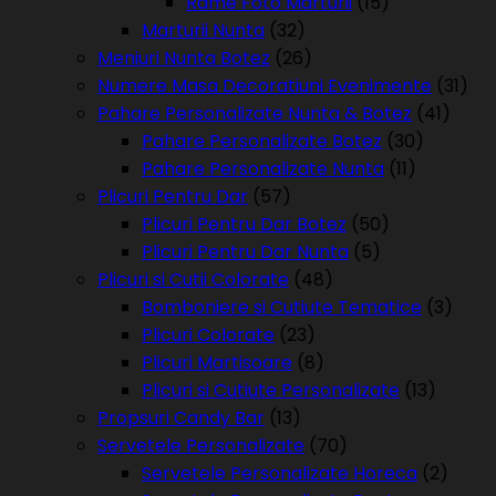
Rame Foto Marturii
(15)
Marturii Nunta
(32)
Meniuri Nunta Botez
(26)
Numere Masa Decoratiuni Evenimente
(31)
Pahare Personalizate Nunta & Botez
(41)
Pahare Personalizate Botez
(30)
Pahare Personalizate Nunta
(11)
Plicuri Pentru Dar
(57)
Plicuri Pentru Dar Botez
(50)
Plicuri Pentru Dar Nunta
(5)
Plicuri si Cutii Colorate
(48)
Bomboniere si Cutiute Tematice
(3)
Plicuri Colorate
(23)
Plicuri Martisoare
(8)
Plicuri si Cutiute Personalizate
(13)
Propsuri Candy Bar
(13)
Servetele Personalizate
(70)
Servetele Personalizate Horeca
(2)