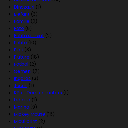
Dinozauri
(1)
Elefant
(3)
Familie
(2)
Fete
(9)
Fetita si baiat
(2)
Fetite
(10)
Flori
(3)
Fluture
(18)
Fotbal
(2)
Gemeni
(7)
Ingeras
(3)
Jocuri
(1)
KPop Demon Hunters
(1)
Lebada
(1)
Marina
(9)
Mickey Mouse
(16)
Micul print
(2)