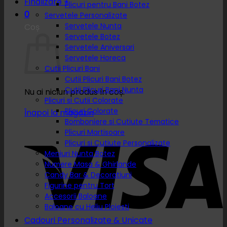
Finalizare
+
Plicuri pentru Bani Botez
0
Servetele Personalizate
Servetele Nunta
Coș
Servetele Botez
Servetele Aniversari
Servetele Horeca
Cutii Plicuri Bani
Cutii Plicuri Bani Botez
Cutii Plicuri Bani Nunta
Nu ai niciun produs în coș.
Plicuri si Cutii Colorate
Plicuri Colorate
Înapoi la magazin
Bomboniere si Cutiute Tematice
Plicuri Martisoare
Plicuri si Cutiute Personalizate
Meniuri Nunta Botez
Numere Masa & Ghirlande
Candy Bar & Decoratiuni
Figurine pentru Tort
Accesorii Baloane
Baloane cu Heliu Ploiesti
Cadouri Personalizate & Unicate