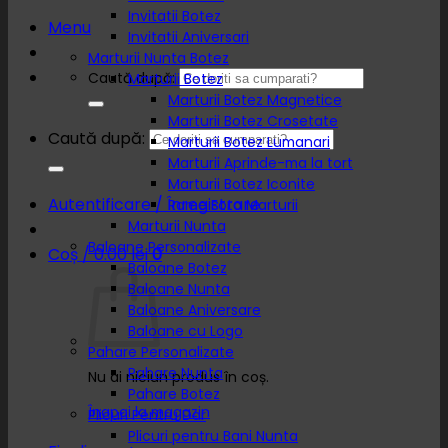
Invitatii Botez
Menu
Invitatii Aniversari
Marturii Nunta Botez
Caută după:
Marturii Botez
Marturii Botez Magnetice
Marturii Botez Crosetate
Caută după:
Marturii Botez Lumanari
Marturii Aprinde-ma la tort
Marturii Botez Iconite
Autentificare / Înregistrare
Rame Foto Marturii
Marturii Nunta
Baloane Personalizate
Coș /
0.00
lei
0
Baloane Botez
Baloane Nunta
Baloane Aniversare
Baloane cu Logo
Pahare Personalizate
Pahare Nunta
Nu ai niciun produs în coș.
Pahare Botez
Înapoi la magazin
Plicuri Pentru Dar
Plicuri pentru Bani Nunta