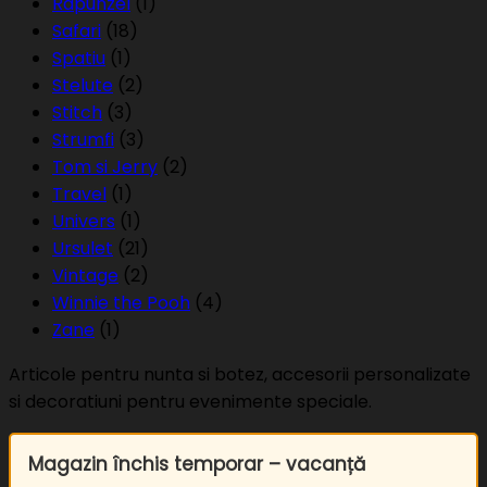
Rapunzel
(1)
Safari
(18)
Spatiu
(1)
Stelute
(2)
Stitch
(3)
Strumfi
(3)
Tom si Jerry
(2)
Travel
(1)
Univers
(1)
Ursulet
(21)
Vintage
(2)
Winnie the Pooh
(4)
Zane
(1)
Articole pentru nunta si botez, accesorii personalizate
si decoratiuni pentru evenimente speciale.
Magazin închis temporar – vacanță