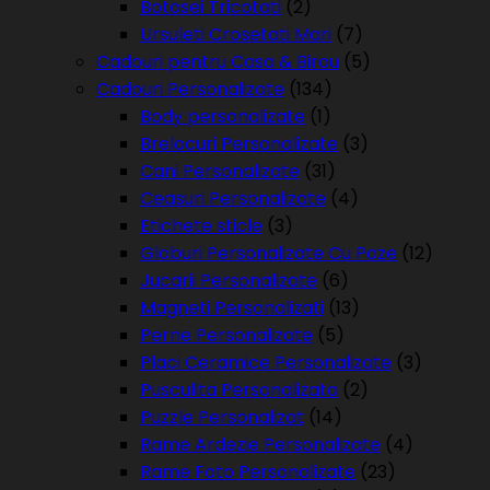
Botosei Tricotati
(2)
Ursuleti Crosetati Mari
(7)
Cadouri pentru Casa & Birou
(5)
Cadouri Personalizate
(134)
Body personalizate
(1)
Brelocuri Personalizate
(3)
Cani Personalizate
(31)
Ceasuri Personalizate
(4)
Etichete sticle
(3)
Globuri Personalizate Cu Poze
(12)
Jucarii Personalizate
(6)
Magneti Personalizati
(13)
Perne Personalizate
(5)
Placi Ceramice Personalizate
(3)
Pusculita Personalizata
(2)
Puzzle Personalizat
(14)
Rame Ardezie Personalizate
(4)
Rame Foto Personalizate
(23)