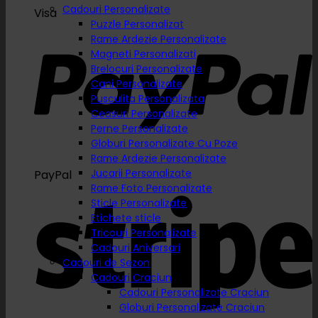
Cadouri Personalizate
Visa
Puzzle Personalizat
Rame Ardezie Personalizate
Magneti Personalizati
Brelocuri Personalizate
Cani Personalizate
Pusculita Personalizata
Ceasuri Personalizate
Perne Personalizate
Globuri Personalizate Cu Poze
Rame Ardezie Personalizate
Jucarii Personalizate
PayPal
Rame Foto Personalizate
Sticle Personalizate
Etichete sticle
Tricouri Personalizate
Cadouri Aniversari
Cadouri de Sezon
Cadouri Craciun
Cadouri Personalizate Craciun
Globuri Personalizate Craciun