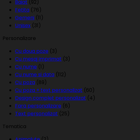
Baiat
(92)
Fetita
(76)
Gemeni
(11)
Unisex
(31)
Personalizare
Cu doua poze
(3)
Cu mesaj imprimat
(3)
Cu nume
(1)
Cu nume si data
(112)
Cu poza
(89)
Cu poza + text personalizat
(60)
Design complet personalizat
(4)
Fara personalizare
(6)
Text personalizat
(25)
Tematica
Animalute
(2)