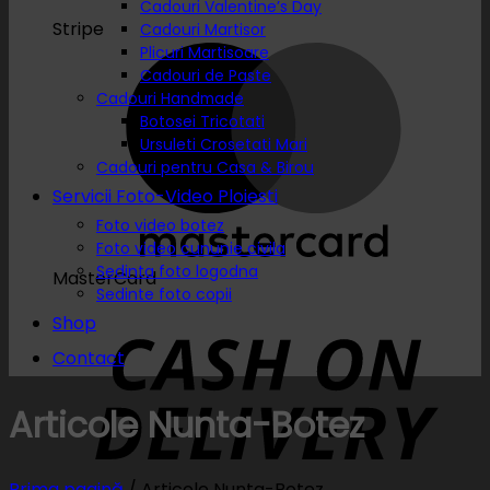
Cadouri Valentine’s Day
Stripe
Cadouri Martisor
Plicuri Martisoare
Cadouri de Paste
Cadouri Handmade
Botosei Tricotati
Ursuleti Crosetati Mari
Cadouri pentru Casa & Birou
Servicii Foto-Video Ploiesti
Foto video botez
Foto video cununie civila
Sedinta foto logodna
MasterCard
Sedinte foto copii
Shop
Contact
Articole Nunta-Botez
Prima pagină
/
Articole Nunta-Botez