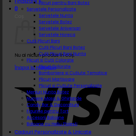
Finalizare
+
Plicuri pentru Bani Botez
0
Servetele Personalizate
Servetele Nunta
Coș
Servetele Botez
Servetele Aniversari
Servetele Horeca
Cutii Plicuri Bani
Cutii Plicuri Bani Botez
Cutii Plicuri Bani Nunta
Nu ai niciun produs în coș.
Plicuri si Cutii Colorate
Plicuri Colorate
Înapoi la magazin
Bomboniere si Cutiute Tematice
Plicuri Martisoare
Plicuri si Cutiute Personalizate
Meniuri Nunta Botez
Numere Masa & Ghirlande
Candy Bar & Decoratiuni
Figurine pentru Tort
Accesorii Baloane
Baloane cu Heliu Ploiesti
Cadouri Personalizate & Unicate