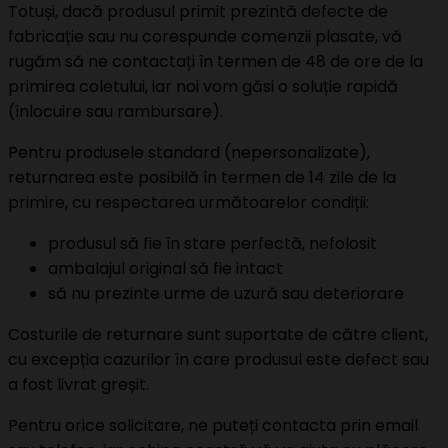
Totuși, dacă produsul primit prezintă defecte de
fabricație sau nu corespunde comenzii plasate, vă
rugăm să ne contactați în termen de 48 de ore de la
primirea coletului, iar noi vom găsi o soluție rapidă
(înlocuire sau rambursare).
Pentru produsele standard (nepersonalizate),
returnarea este posibilă în termen de 14 zile de la
primire, cu respectarea următoarelor condiții:
produsul să fie în stare perfectă, nefolosit
ambalajul original să fie intact
să nu prezinte urme de uzură sau deteriorare
Costurile de returnare sunt suportate de către client,
cu excepția cazurilor în care produsul este defect sau
a fost livrat greșit.
Pentru orice solicitare, ne puteți contacta prin email