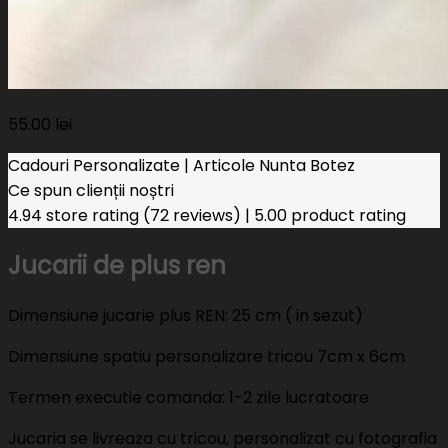
55.00
lei
Cadouri Personalizate | Articole Nunta Botez
Ce spun clienții noștri
4.94 store rating
(72 reviews)
|
5.00 product rating
Jucarii de plus ren
Dimensiune jucarie plus REN: 25 cm ( in sezut)
Dimensiune spatiu personalizare tricou 7cm x 6cm
Termen executie comanda: 1-2 zile lucratoare
Jucaria se livreaza cu tricou, personalizat cu fotografia