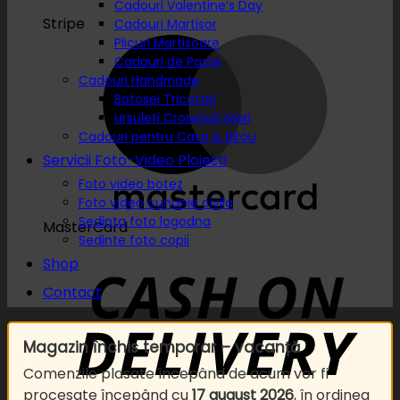
Cadouri Valentine’s Day
Stripe
Cadouri Martisor
Plicuri Martisoare
Cadouri de Paste
Cadouri Handmade
Botosei Tricotati
Ursuleti Crosetati Mari
Cadouri pentru Casa & Birou
Servicii Foto-Video Ploiesti
Foto video botez
Foto video cununie civila
Sedinta foto logodna
MasterCard
Sedinte foto copii
Shop
Contact
Magazin închis temporar – vacanță
Comenzile plasate începând de acum vor fi
procesate începând cu
17 august 2026
, în ordinea