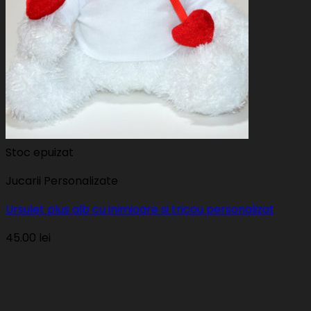
Stoc epuizat
Jucarii Personalizate
Ursulet plus alb cu inimioare si tricou personalizat
45.00
lei