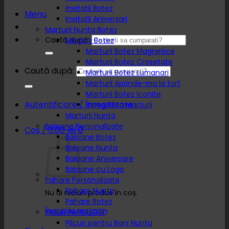
Invitatii Botez
Menu
Invitatii Aniversari
Marturii Nunta Botez
Caută după:
Marturii Botez
Marturii Botez Magnetice
Marturii Botez Crosetate
Caută după:
Marturii Botez Lumanari
Marturii Aprinde-ma la tort
Marturii Botez Iconite
Autentificare / Înregistrare
Rame Foto Marturii
Marturii Nunta
Baloane Personalizate
Coș /
0.00
lei
0
Baloane Botez
Baloane Nunta
Baloane Aniversare
Baloane cu Logo
Pahare Personalizate
Pahare Nunta
Nu ai niciun produs în coș.
Pahare Botez
Înapoi la magazin
Plicuri Pentru Dar
Plicuri pentru Bani Nunta