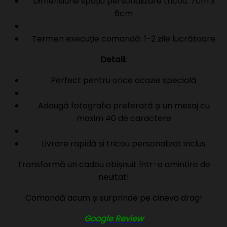
Dimensiune spațiu personalizare tricou: 7cm x
6cm
Termen execuție comandă: 1-2 zile lucrătoare
Detalii:
Perfect pentru orice ocazie specială
Adaugă fotografia preferată și un mesaj cu
maxim 40 de caractere
Livrare rapidă și tricou personalizat inclus
Transformă un cadou obișnuit într-o amintire de
neuitat!
Comandă acum și surprinde pe cineva drag!
Google Review