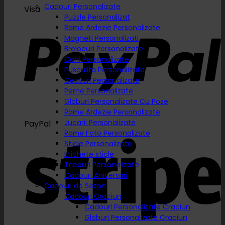
Cadouri Personalizate
Visa
Puzzle Personalizat
Rame Ardezie Personalizate
Magneti Personalizati
Brelocuri Personalizate
Cani Personalizate
Pusculita Personalizata
Ceasuri Personalizate
Perne Personalizate
Globuri Personalizate Cu Poze
Rame Ardezie Personalizate
Jucarii Personalizate
PayPal
Rame Foto Personalizate
Sticle Personalizate
Etichete sticle
Tricouri Personalizate
Cadouri Aniversari
Cadouri de Sezon
Cadouri Craciun
Cadouri Personalizate Craciun
Globuri Personalizate Craciun