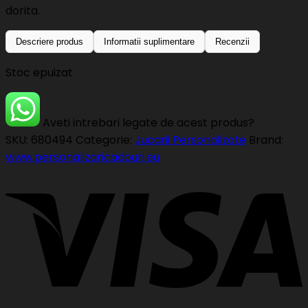
dorita.
Descriere produs
Informatii suplimentare
Recenzii
Stoc epuizat
Aveti intrebari legate de acest produs?
SKU:
680494
Categorie:
Jucarii Personalizate
Brand:
www.personalizaricadouri.eu