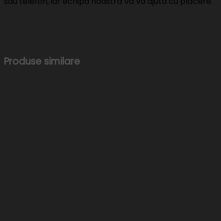
sau telefon, iar echipa noastră vă va ajuta cu plăcere.
Produse similare