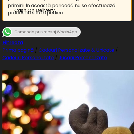
primirii. În această perioadă nu se efectuează
Cash On Delivery
procesări sau expedieri.
Comanda prin mesaj WhatsApp
Filtrează
Prima pagină
/
Cadouri Personalizate & Unicate
/
Cadouri Personalizate
/
Jucarii Personalizate