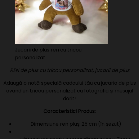
Jucarii de plus ren cu tricou
personalizat
REN de plus cu tricou personalizat, jucarii de plus
Adaugă o notă specială cadoului tău cu jucaria de plus
având un tricou personalizat cu fotografia și mesajul
dorit!
Caracteristici Produs:
Dimensiune ren pluș: 25 cm (în șezut)