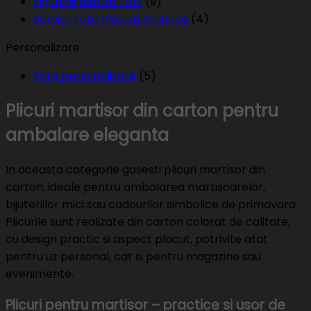
Figurine pentru Tort
(9)
Servicii Foto Ploiesti Prahova
(4)
Personalizare
Fara personalizare
(5)
Plicuri martisor din carton pentru
ambalare eleganta
In aceasta categorie gasesti plicuri martisor din
carton, ideale pentru ambalarea martisoarelor,
bijuteriilor mici sau cadourilor simbolice de primavara.
Plicurile sunt realizate din carton colorat de calitate,
cu design practic si aspect placut, potrivite atat
pentru uz personal, cat si pentru magazine sau
evenimente.
Plicuri pentru martisor – practice si usor de