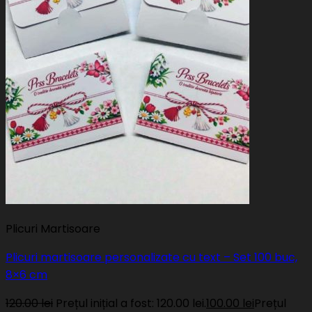
Plicuri Martisoare
Plicuri martisoare personalizate cu text – Set 100 buc,
8×6 cm
120.00
lei
Prețul inițial a fost: 120.00 lei.
100.00
lei
Prețul