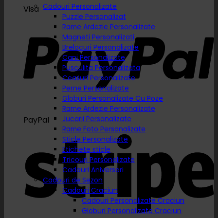
Cadouri Personalizate
Visa
Puzzle Personalizat
Rame Ardezie Personalizate
Magneti Personalizati
Brelocuri Personalizate
Cani Personalizate
Pusculita Personalizata
Ceasuri Personalizate
Perne Personalizate
Globuri Personalizate Cu Poze
Rame Ardezie Personalizate
Jucarii Personalizate
PayPal
Rame Foto Personalizate
Sticle Personalizate
Etichete sticle
Tricouri Personalizate
Cadouri Aniversari
Cadouri de Sezon
Cadouri Craciun
Cadouri Personalizate Craciun
Globuri Personalizate Craciun