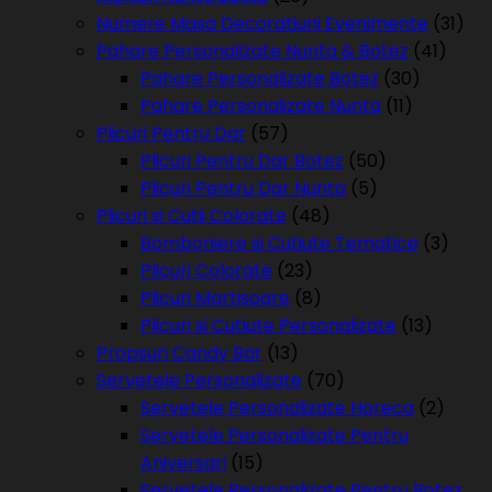
Numere Masa Decoratiuni Evenimente
(31)
Pahare Personalizate Nunta & Botez
(41)
Pahare Personalizate Botez
(30)
Pahare Personalizate Nunta
(11)
Plicuri Pentru Dar
(57)
Plicuri Pentru Dar Botez
(50)
Plicuri Pentru Dar Nunta
(5)
Plicuri si Cutii Colorate
(48)
Bomboniere si Cutiute Tematice
(3)
Plicuri Colorate
(23)
Plicuri Martisoare
(8)
Plicuri si Cutiute Personalizate
(13)
Propsuri Candy Bar
(13)
Servetele Personalizate
(70)
Servetele Personalizate Horeca
(2)
Servetele Personalizate Pentru
Aniversari
(15)
Servetele Personalizate Pentru Botez