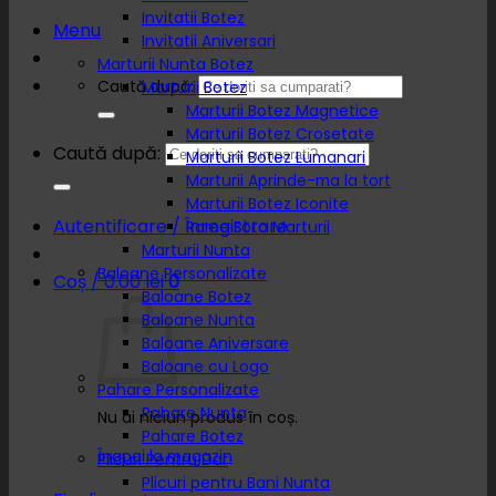
Invitatii Botez
Menu
Invitatii Aniversari
Marturii Nunta Botez
Caută după:
Marturii Botez
Marturii Botez Magnetice
Marturii Botez Crosetate
Caută după:
Marturii Botez Lumanari
Marturii Aprinde-ma la tort
Marturii Botez Iconite
Autentificare / Înregistrare
Rame Foto Marturii
Marturii Nunta
Baloane Personalizate
Coș /
0.00
lei
0
Baloane Botez
Baloane Nunta
Baloane Aniversare
Baloane cu Logo
Pahare Personalizate
Pahare Nunta
Nu ai niciun produs în coș.
Pahare Botez
Înapoi la magazin
Plicuri Pentru Dar
Plicuri pentru Bani Nunta