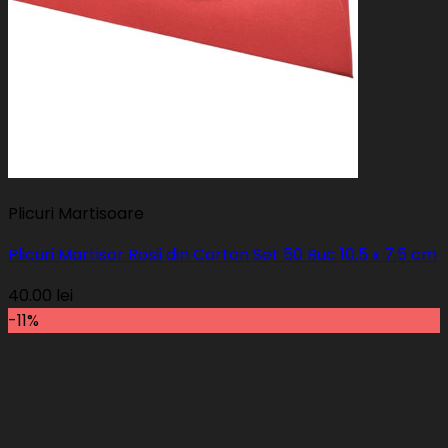
Plicuri Martisoare
Plicuri Martisor Rosii din Carton Set 50 Buc 10.5 x 7.5 cm
40.00
lei
-11%