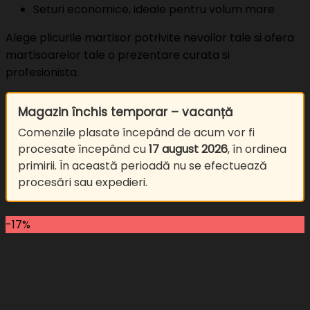
Seturi economice, ideale pentru volum mare
Alege plicurile martisor potrivite nevoilor tale si ofera
martisoarelor tale o prezentare curata si
profesionista.
Magazin închis temporar – vacanță
Comenzile plasate începând de acum vor fi
procesate începând cu
17 august 2026
, în ordinea
primirii. În această perioadă nu se efectuează
procesări sau expedieri.
-17%