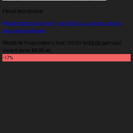
Plicuri Martisoare
Plicuri martisoare rosii – set 100 buc, carton colorat,
fara personalizare
100.00
lei
Prețul inițial a fost: 100.00 lei.
89.00
lei
Prețul
curent este: 89.00 lei.
-17%