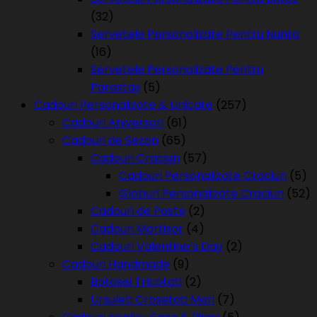
(32)
Servetele Personalizate Pentru Nunta
(16)
Servetele Personalizate Pentru
Parastas
(5)
Cadouri Personalizate & Unicate
(257)
Cadouri Aniversari
(61)
Cadouri de Sezon
(65)
Cadouri Craciun
(57)
Cadouri Personalizate Craciun
(5)
Globuri Personalizate Craciun
(52)
Cadouri de Paste
(2)
Cadouri Martisor
(4)
Cadouri Valentine’s Day
(2)
Cadouri Handmade
(9)
Botosei Tricotati
(2)
Ursuleti Crosetati Mari
(7)