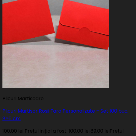
Plicuri Martisoare
Plicuri Martisor Rosii Fara Personalizate – Set 100 buc,
8×6 cm
100.00
lei
Prețul inițial a fost: 100.00 lei.
89.00
lei
Prețul