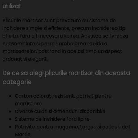
utilizat
Plicurile martisor sunt prevazute cu sisteme de
inchidere simple si eficiente, precum inchiderea tip
cheita, fara a fi necesara lipirea. Acestea se livreaza
neasamblate si permit ambalarea rapida a
martisoarelor, pastrand in acelasi timp un aspect
ordonat si elegant.
De ce sa alegi plicurile martisor din aceasta
categorie
Carton colorat rezistent, potrivit pentru
martisoare
Diverse culori si dimensiuni disponibile
Sisteme de inchidere fara lipire
Potrivite pentru magazine, targuri si cadouri de 1
Martie