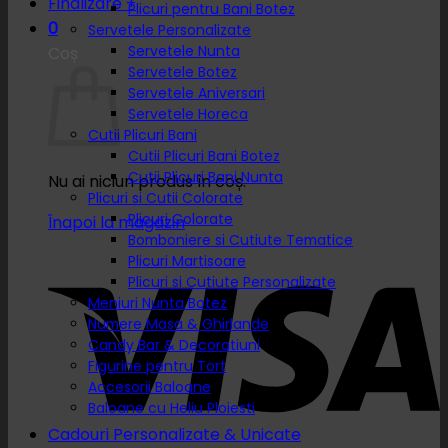
Finalizare
+
Plicuri pentru Bani Botez
0
Servetele Personalizate
Servetele Nunta
Coș
Servetele Botez
Servetele Aniversari
Servetele Horeca
Cutii Plicuri Bani
Cutii Plicuri Bani Botez
Cutii Plicuri Bani Nunta
Nu ai niciun produs în coș.
Plicuri si Cutii Colorate
Plicuri Colorate
Înapoi la magazin
Bomboniere si Cutiute Tematice
Plicuri Martisoare
Plicuri si Cutiute Personalizate
Meniuri Nunta Botez
Numere Masa & Ghirlande
Candy Bar & Decoratiuni
Figurine pentru Tort
Accesorii Baloane
Baloane cu Heliu Ploiesti
Cadouri Personalizate & Unicate