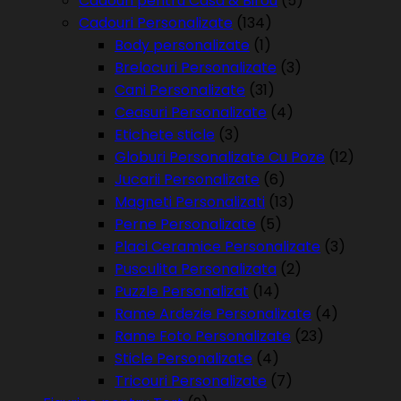
Cadouri pentru Casa & Birou
(5)
Cadouri Personalizate
(134)
Body personalizate
(1)
Brelocuri Personalizate
(3)
Cani Personalizate
(31)
Ceasuri Personalizate
(4)
Etichete sticle
(3)
Globuri Personalizate Cu Poze
(12)
Jucarii Personalizate
(6)
Magneti Personalizati
(13)
Perne Personalizate
(5)
Placi Ceramice Personalizate
(3)
Pusculita Personalizata
(2)
Puzzle Personalizat
(14)
Rame Ardezie Personalizate
(4)
Rame Foto Personalizate
(23)
Sticle Personalizate
(4)
Tricouri Personalizate
(7)