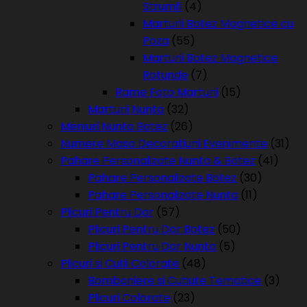
Strumfi
(4)
Marturii Botez Magnetice cu
Poza
(55)
Marturii Botez Magnetice
Rotunde
(7)
Rame Foto Marturii
(15)
Marturii Nunta
(32)
Meniuri Nunta Botez
(26)
Numere Masa Decoratiuni Evenimente
(31)
Pahare Personalizate Nunta & Botez
(41)
Pahare Personalizate Botez
(30)
Pahare Personalizate Nunta
(11)
Plicuri Pentru Dar
(57)
Plicuri Pentru Dar Botez
(50)
Plicuri Pentru Dar Nunta
(5)
Plicuri si Cutii Colorate
(48)
Bomboniere si Cutiute Tematice
(3)
Plicuri Colorate
(23)