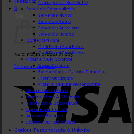
Finalizare
+
Plicuri pentru Bani Botez
0
Servetele Personalizate
Servetele Nunta
Coș
Servetele Botez
Servetele Aniversari
Servetele Horeca
Cutii Plicuri Bani
Cutii Plicuri Bani Botez
Cutii Plicuri Bani Nunta
Nu ai niciun produs în coș.
Plicuri si Cutii Colorate
Plicuri Colorate
Înapoi la magazin
Bomboniere si Cutiute Tematice
Plicuri Martisoare
Plicuri si Cutiute Personalizate
Meniuri Nunta Botez
Numere Masa & Ghirlande
Candy Bar & Decoratiuni
Figurine pentru Tort
Accesorii Baloane
Baloane cu Heliu Ploiesti
Cadouri Personalizate & Unicate