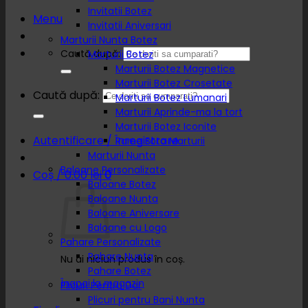
Invitatii Botez
Menu
Invitatii Aniversari
Marturii Nunta Botez
Caută după:
Marturii Botez
Marturii Botez Magnetice
Marturii Botez Crosetate
Caută după:
Marturii Botez Lumanari
Marturii Aprinde-ma la tort
Marturii Botez Iconite
Autentificare / Înregistrare
Rame Foto Marturii
Marturii Nunta
Baloane Personalizate
Coș /
0.00
lei
0
Baloane Botez
Baloane Nunta
Baloane Aniversare
Baloane cu Logo
Pahare Personalizate
Pahare Nunta
Nu ai niciun produs în coș.
Pahare Botez
Înapoi la magazin
Plicuri Pentru Dar
Plicuri pentru Bani Nunta