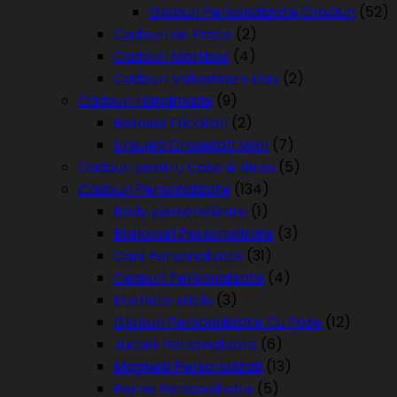
Globuri Personalizate Craciun
(52)
Cadouri de Paste
(2)
Cadouri Martisor
(4)
Cadouri Valentine’s Day
(2)
Cadouri Handmade
(9)
Botosei Tricotati
(2)
Ursuleti Crosetati Mari
(7)
Cadouri pentru Casa & Birou
(5)
Cadouri Personalizate
(134)
Body personalizate
(1)
Brelocuri Personalizate
(3)
Cani Personalizate
(31)
Ceasuri Personalizate
(4)
Etichete sticle
(3)
Globuri Personalizate Cu Poze
(12)
Jucarii Personalizate
(6)
Magneti Personalizati
(13)
Perne Personalizate
(5)