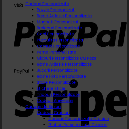
Cadouri Personalizate
Visa
Puzzle Personalizat
Rame Ardezie Personalizate
Magneti Personalizati
Brelocuri Personalizate
Cani Personalizate
Pusculita Personalizata
Ceasuri Personalizate
Perne Personalizate
Globuri Personalizate Cu Poze
Rame Ardezie Personalizate
Jucarii Personalizate
PayPal
Rame Foto Personalizate
Sticle Personalizate
Etichete sticle
Tricouri Personalizate
Cadouri Aniversari
Cadouri de Sezon
Cadouri Craciun
Cadouri Personalizate Craciun
Globuri Personalizate Craciun