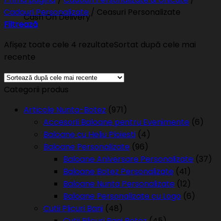
Cadouri Personalizate
/
Ceasuri Personalizate
Cash On Delivery
Filtrează
Afișez toate cele 4 rezultate
Sortat după cele mai
recente
Categorii produs
Articole Nunta-Botez
(971)
Accesorii Baloane pentru Evenimente
(6)
Baloane cu Heliu Ploiesti
(4)
Baloane Personalizate
(96)
Baloane Aniversare Personalizate
(37)
Baloane Botez Personalizate
(41)
Baloane Nunta Personalizate
(12)
Baloane Personalizate cu Logo
(6)
Cutii Plicuri Bani
(48)
Cutii Plicuri Bani Botez
(45)