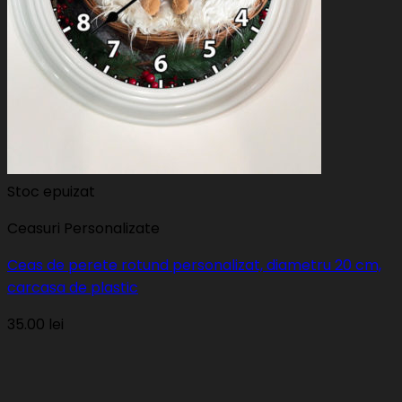
Stoc epuizat
Ceasuri Personalizate
Ceas de perete rotund personalizat, diametru 20 cm,
carcasa de plastic
35.00
lei