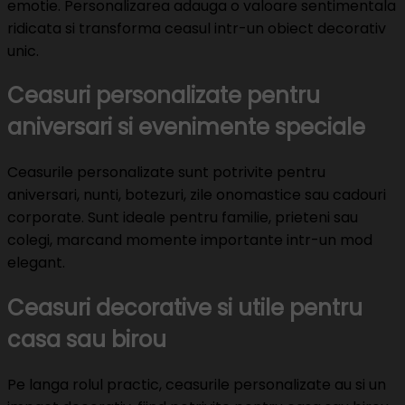
emotie. Personalizarea adauga o valoare sentimentala
ridicata si transforma ceasul intr-un obiect decorativ
unic.
Ceasuri personalizate pentru
aniversari si evenimente speciale
Ceasurile personalizate sunt potrivite pentru
aniversari, nunti, botezuri, zile onomastice sau cadouri
corporate. Sunt ideale pentru familie, prieteni sau
colegi, marcand momente importante intr-un mod
elegant.
Ceasuri decorative si utile pentru
casa sau birou
Pe langa rolul practic, ceasurile personalizate au si un