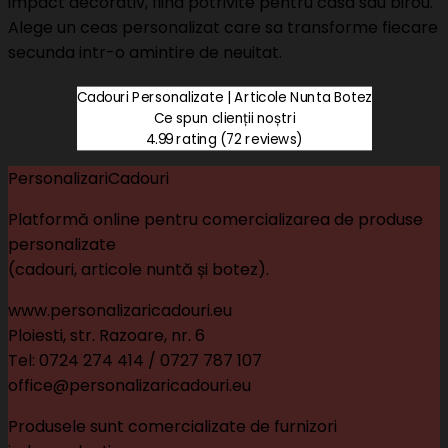
impact decorativ, fiind potrivite pentru casa sau birou.
Alege un ceas personalizat care sa transforme fiecare
secunda intr-o amintire de neuitat.
Cadouri Personalizate | Articole Nunta Botez
Ce spun clienții noștri
4.99 rating
(72 reviews)
PersonalizariCadouri
Platformă online pentru comercializarea de produse
personalizate
(cadouri, articole nuntă și botez).
www.personalizaricadouri.eu
Ploiesti, str. Razoare, nr. 6
Tel: 0724 274 414 / 0727 787 107
office@personalizaricadouri.eu
Produsele sunt comercializate de furnizori