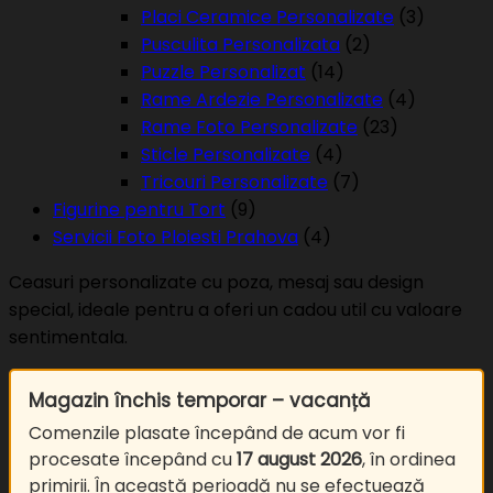
Placi Ceramice Personalizate
(3)
Pusculita Personalizata
(2)
Puzzle Personalizat
(14)
Rame Ardezie Personalizate
(4)
Rame Foto Personalizate
(23)
Sticle Personalizate
(4)
Tricouri Personalizate
(7)
Figurine pentru Tort
(9)
Servicii Foto Ploiesti Prahova
(4)
Ceasuri personalizate cu poza, mesaj sau design
special, ideale pentru a oferi un cadou util cu valoare
sentimentala.
Magazin închis temporar – vacanță
Comenzile plasate începând de acum vor fi
procesate începând cu
17 august 2026
, în ordinea
primirii. În această perioadă nu se efectuează