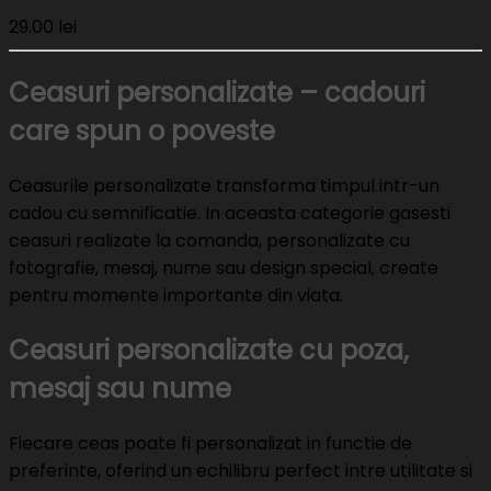
29.00
lei
Ceasuri personalizate – cadouri
care spun o poveste
Ceasurile personalizate transforma timpul intr-un
cadou cu semnificatie. In aceasta categorie gasesti
ceasuri realizate la comanda, personalizate cu
fotografie, mesaj, nume sau design special, create
pentru momente importante din viata.
Ceasuri personalizate cu poza,
mesaj sau nume
Fiecare ceas poate fi personalizat in functie de
preferinte, oferind un echilibru perfect intre utilitate si