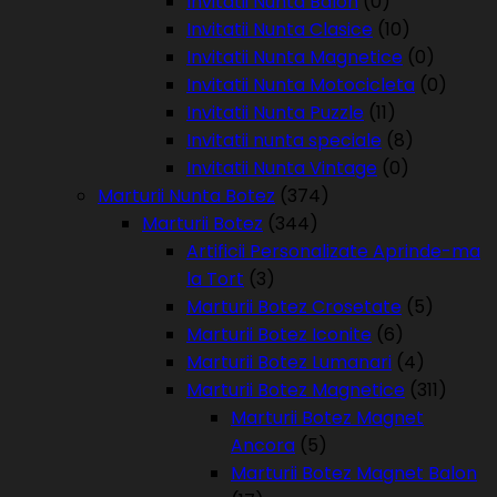
Invitatii Nunta Balon
(0)
Invitatii Nunta Clasice
(10)
Invitatii Nunta Magnetice
(0)
Invitatii Nunta Motocicleta
(0)
Invitatii Nunta Puzzle
(11)
Invitatii nunta speciale
(8)
Invitatii Nunta Vintage
(0)
Marturii Nunta Botez
(374)
Marturii Botez
(344)
Artificii Personalizate Aprinde-ma
la Tort
(3)
Marturii Botez Crosetate
(5)
Marturii Botez Iconite
(6)
Marturii Botez Lumanari
(4)
Marturii Botez Magnetice
(311)
Marturii Botez Magnet
Ancora
(5)
Marturii Botez Magnet Balon