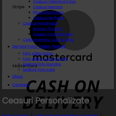
Cadouri Valentine’s Day
Stripe
Cadouri Martisor
Plicuri Martisoare
Cadouri de Paste
Cadouri Handmade
Botosei Tricotati
Ursuleti Crosetati Mari
Cadouri pentru Casa & Birou
Servicii Foto-Video Ploiesti
Foto video botez
Foto video cununie civila
Sedinta foto logodna
MasterCard
Sedinte foto copii
Shop
Contact
Ceasuri Personalizate
Prima pagină
/
Cadouri Personalizate & Unicate
/