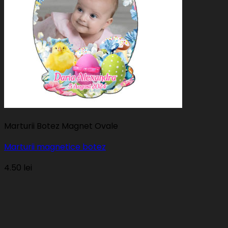
Marturii Botez Magnet Ovale
Marturii magnetice botez
4.50
lei