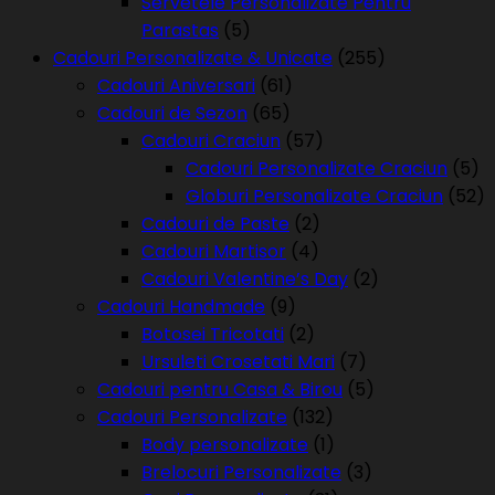
Servetele Personalizate Pentru
Parastas
(5)
Cadouri Personalizate & Unicate
(255)
Cadouri Aniversari
(61)
Cadouri de Sezon
(65)
Cadouri Craciun
(57)
Cadouri Personalizate Craciun
(5)
Globuri Personalizate Craciun
(52)
Cadouri de Paste
(2)
Cadouri Martisor
(4)
Cadouri Valentine’s Day
(2)
Cadouri Handmade
(9)
Botosei Tricotati
(2)
Ursuleti Crosetati Mari
(7)
Cadouri pentru Casa & Birou
(5)
Cadouri Personalizate
(132)
Body personalizate
(1)
Brelocuri Personalizate
(3)