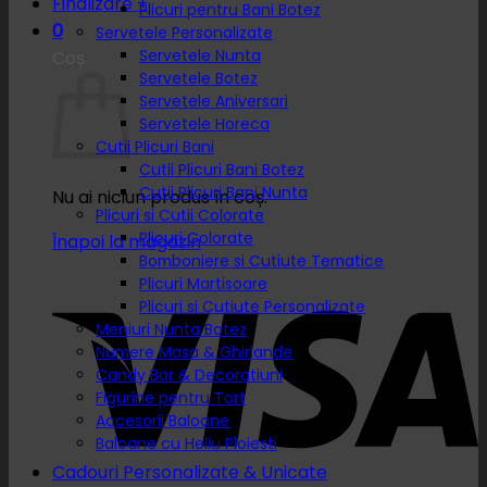
Finalizare
+
Plicuri pentru Bani Botez
0
Servetele Personalizate
Servetele Nunta
Coș
Servetele Botez
Servetele Aniversari
Servetele Horeca
Cutii Plicuri Bani
Cutii Plicuri Bani Botez
Cutii Plicuri Bani Nunta
Nu ai niciun produs în coș.
Plicuri si Cutii Colorate
Plicuri Colorate
Înapoi la magazin
Bomboniere si Cutiute Tematice
Plicuri Martisoare
Plicuri si Cutiute Personalizate
Meniuri Nunta Botez
Numere Masa & Ghirlande
Candy Bar & Decoratiuni
Figurine pentru Tort
Accesorii Baloane
Baloane cu Heliu Ploiesti
Cadouri Personalizate & Unicate