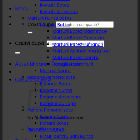
Invitatii Botez
Menu
Invitatii Aniversari
Marturii Nunta Botez
Caută după:
Marturii Botez
Marturii Botez Magnetice
Marturii Botez Crosetate
Caută după:
Marturii Botez Lumanari
Marturii Aprinde-ma la tort
Marturii Botez Iconite
Autentificare / Înregistrare
Rame Foto Marturii
Marturii Nunta
Baloane Personalizate
Coș /
0.00
lei
0
Baloane Botez
Baloane Nunta
Baloane Aniversare
Baloane cu Logo
Pahare Personalizate
Pahare Nunta
Nu ai niciun produs în coș.
Pahare Botez
Înapoi la magazin
Plicuri Pentru Dar
Plicuri pentru Bani Nunta