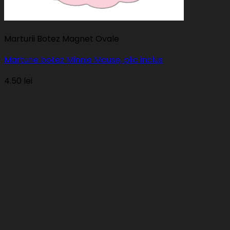
Marturii Botez Magnet Ovale
Marturie botez Minnie Mouse, plic inclus
4.50
lei