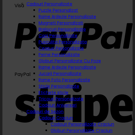
Cadouri Personalizate
Visa
Puzzle Personalizat
Rame Ardezie Personalizate
Magneti Personalizati
Brelocuri Personalizate
Cani Personalizate
Pusculita Personalizata
Ceasuri Personalizate
Perne Personalizate
Globuri Personalizate Cu Poze
Rame Ardezie Personalizate
Jucarii Personalizate
PayPal
Rame Foto Personalizate
Sticle Personalizate
Etichete sticle
Tricouri Personalizate
Cadouri Aniversari
Cadouri de Sezon
Cadouri Craciun
Cadouri Personalizate Craciun
Globuri Personalizate Craciun