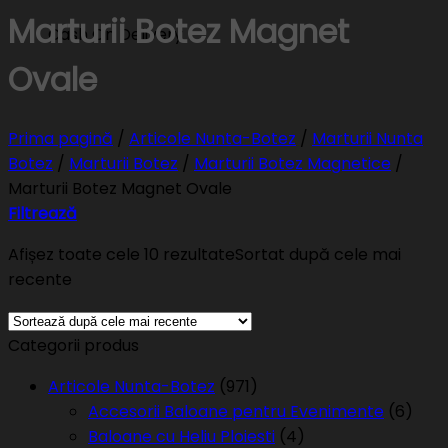
Marturii Botez Magnet
Cash On Delivery
Ovale
Prima pagină
/
Articole Nunta-Botez
/
Marturii Nunta
Botez
/
Marturii Botez
/
Marturii Botez Magnetice
/
Marturii Botez Magnet Ovale
Filtrează
Afișez toate cele 10 rezultate
Sortat după cele mai
recente
Categorii produs
Articole Nunta-Botez
(971)
Accesorii Baloane pentru Evenimente
(6)
Baloane cu Heliu Ploiesti
(4)