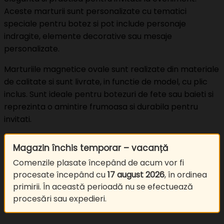
Aceste marturii sunt personalizate cu tematici
speciale pentru botez si pot include personaje
indragite, elemente decorative sau mesaje
personalizate.
Marturiile magnetice ovale sunt realizate din materiale
de calitate si sunt livrate, in functie de model, cu plic
inclus. Sunt ideale pentru botezuri de fete sau baieti si
reprezinta o amintire frumoasa si durabila pentru
invitati.
Magazin închis temporar – vacanță
Comenzile plasate începând de acum vor fi
procesate începând cu
17 august 2026
, în ordinea
primirii. În această perioadă nu se efectuează
procesări sau expedieri.