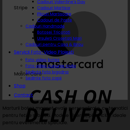
Cadouri Valentine’s Day
Stripe
Cadouri Martisor
Plicuri Martisoare
Cadouri de Paste
Cadouri Handmade
Botosei Tricotati
Ursuleti Crosetati Mari
Cadouri pentru Casa & Birou
Servicii Foto-Video Ploiesti
Foto video botez
Foto video cununie civila
Sedinta foto logodna
MasterCard
Sedinte foto copii
Shop
Contact
Marturii botez magnet ovale personalizate, cu tematici
pentru fetite si baieti. Modele diverse, plic inclus, ideale
pentru evenimente speciale.