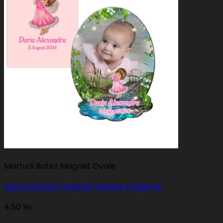
Marturii Botez Magnet Ovale
Marturii botez magneti stelute si ingeras
4.50
lei