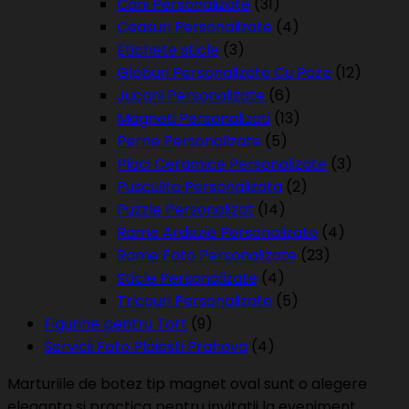
Cani Personalizate
(31)
Ceasuri Personalizate
(4)
Etichete sticle
(3)
Globuri Personalizate Cu Poze
(12)
Jucarii Personalizate
(6)
Magneti Personalizati
(13)
Perne Personalizate
(5)
Placi Ceramice Personalizate
(3)
Pusculita Personalizata
(2)
Puzzle Personalizat
(14)
Rame Ardezie Personalizate
(4)
Rame Foto Personalizate
(23)
Sticle Personalizate
(4)
Tricouri Personalizate
(5)
Figurine pentru Tort
(9)
Servicii Foto Ploiesti Prahova
(4)
Marturiile de botez tip magnet oval sunt o alegere
eleganta si practica pentru invitatii la eveniment.