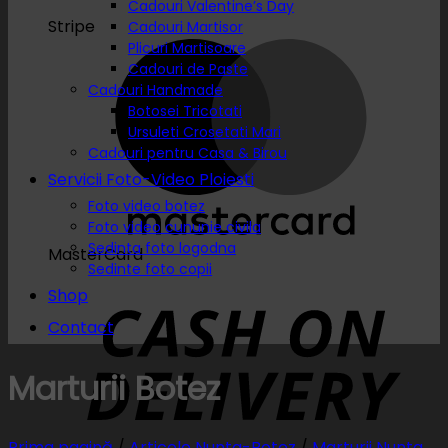
Cadouri Valentine’s Day
Stripe
Cadouri Martisor
Plicuri Martisoare
Cadouri de Paste
Cadouri Handmade
Botosei Tricotati
Ursuleti Crosetati Mari
Cadouri pentru Casa & Birou
Servicii Foto-Video Ploiesti
Foto video botez
Foto video cununie civila
Sedinta foto logodna
MasterCard
Sedinte foto copii
Shop
Contact
Marturii Botez
Prima pagină
/
Articole Nunta-Botez
/
Marturii Nunta