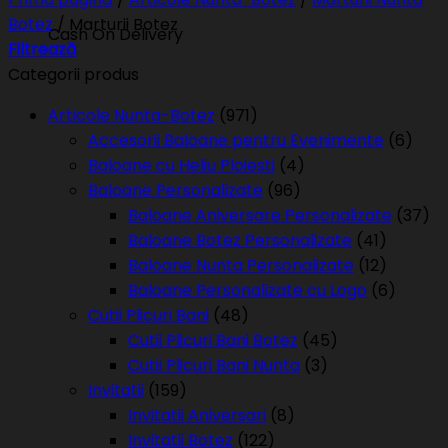
Botez
/
Marturii Botez
Cash On Delivery
Filtrează
Categorii produs
Articole Nunta-Botez
(971)
Accesorii Baloane pentru Evenimente
(6)
Baloane cu Heliu Ploiesti
(4)
Baloane Personalizate
(96)
Baloane Aniversare Personalizate
(37)
Baloane Botez Personalizate
(41)
Baloane Nunta Personalizate
(12)
Baloane Personalizate cu Logo
(6)
Cutii Plicuri Bani
(48)
Cutii Plicuri Bani Botez
(45)
Cutii Plicuri Bani Nunta
(3)
Invitatii
(159)
Invitatii Aniversari
(8)
Invitatii Botez
(122)