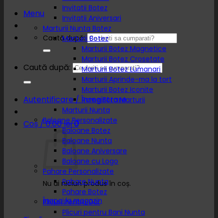
Invitatii Botez
Menu
Invitatii Aniversari
Marturii Nunta Botez
Caută după:
Marturii Botez
Marturii Botez Magnetice
Marturii Botez Crosetate
Caută după:
Marturii Botez Lumanari
Marturii Aprinde-ma la tort
Marturii Botez Iconite
Autentificare / Înregistrare
Rame Foto Marturii
Marturii Nunta
Baloane Personalizate
Coș /
0.00
lei
0
Baloane Botez
Baloane Nunta
Baloane Aniversare
Baloane cu Logo
Pahare Personalizate
Pahare Nunta
Nu ai niciun produs în coș.
Pahare Botez
Înapoi la magazin
Plicuri Pentru Dar
Plicuri pentru Bani Nunta