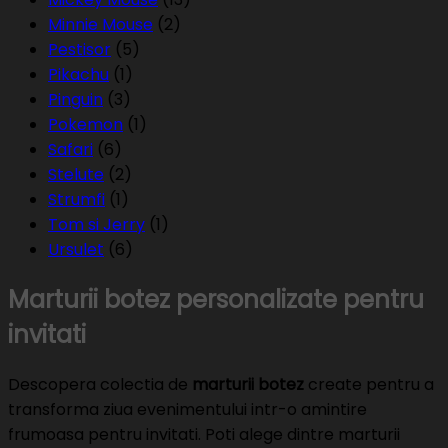
Minnie Mouse
(2)
Pestisor
(5)
Pikachu
(1)
Pinguin
(3)
Pokemon
(1)
Safari
(6)
Stelute
(2)
Strumfi
(1)
Tom si Jerry
(1)
Ursulet
(6)
Marturii botez personalizate pentru
invitati
Descopera colectia de
marturii botez
create pentru a
transforma ziua evenimentului intr-o amintire
frumoasa pentru invitati. Poti alege dintre marturii