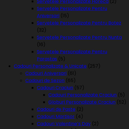
Servetele Personalizate Horeca
(2)
Servetele Personalizate Pentru
Aniversari
(15)
Servetele Personalizate Pentru Botez
(32)
Servetele Personalizate Pentru Nunta
(16)
Servetele Personalizate Pentru
Parastas
(5)
Cadouri Personalizate & Unicate
(257)
Cadouri Aniversari
(61)
Cadouri de Sezon
(65)
Cadouri Craciun
(57)
Cadouri Personalizate Craciun
(5)
Globuri Personalizate Craciun
(52)
Cadouri de Paste
(2)
Cadouri Martisor
(4)
Cadouri Valentine’s Day
(2)