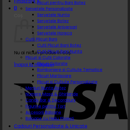
Finalizare
+
Plicuri pentru Bani Botez
0
Servetele Personalizate
Servetele Nunta
Coș
Servetele Botez
Servetele Aniversari
Servetele Horeca
Cutii Plicuri Bani
Cutii Plicuri Bani Botez
Cutii Plicuri Bani Nunta
Nu ai niciun produs în coș.
Plicuri si Cutii Colorate
Plicuri Colorate
Înapoi la magazin
Bomboniere si Cutiute Tematice
Plicuri Martisoare
Plicuri si Cutiute Personalizate
Meniuri Nunta Botez
Numere Masa & Ghirlande
Candy Bar & Decoratiuni
Figurine pentru Tort
Accesorii Baloane
Baloane cu Heliu Ploiesti
Cadouri Personalizate & Unicate