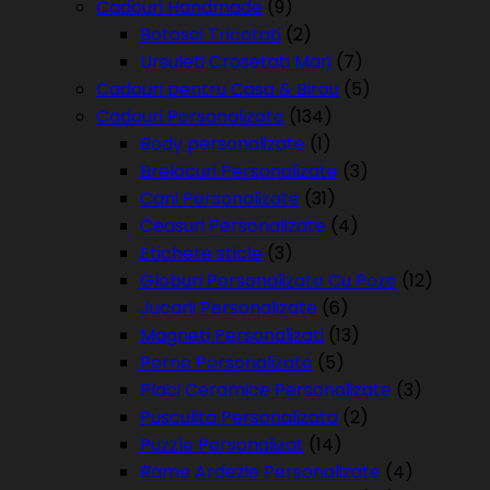
Cadouri Handmade
(9)
Botosei Tricotati
(2)
Ursuleti Crosetati Mari
(7)
Cadouri pentru Casa & Birou
(5)
Cadouri Personalizate
(134)
Body personalizate
(1)
Brelocuri Personalizate
(3)
Cani Personalizate
(31)
Ceasuri Personalizate
(4)
Etichete sticle
(3)
Globuri Personalizate Cu Poze
(12)
Jucarii Personalizate
(6)
Magneti Personalizati
(13)
Perne Personalizate
(5)
Placi Ceramice Personalizate
(3)
Pusculita Personalizata
(2)
Puzzle Personalizat
(14)
Rame Ardezie Personalizate
(4)