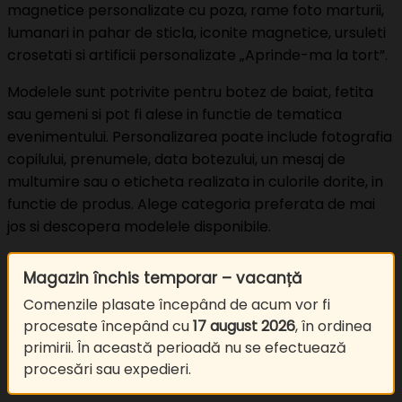
magnetice personalizate cu poza, rame foto marturii,
lumanari in pahar de sticla, iconite magnetice, ursuleti
crosetati si artificii personalizate „Aprinde-ma la tort”.
Modelele sunt potrivite pentru botez de baiat, fetita
sau gemeni si pot fi alese in functie de tematica
evenimentului. Personalizarea poate include fotografia
copilului, prenumele, data botezului, un mesaj de
multumire sau o eticheta realizata in culorile dorite, in
functie de produs. Alege categoria preferata de mai
jos si descopera modelele disponibile.
Magazin închis temporar – vacanță
Comenzile plasate începând de acum vor fi
procesate începând cu
17 august 2026
, în ordinea
primirii. În această perioadă nu se efectuează
procesări sau expedieri.