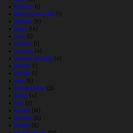
Baloane
(1)
Balon cu aer cald
(1)
Bebelus
(5)
Botez
(14)
Copii
(1)
Craciun
(1)
Cu poza
(4)
Desene animate
(4)
Elefant
(1)
Familie
(1)
Fete
(9)
Fetita si baiat
(2)
Fetite
(4)
Flori
(3)
Fluture
(16)
Gemeni
(6)
Marina
(8)
Mickey Mouse
(13)