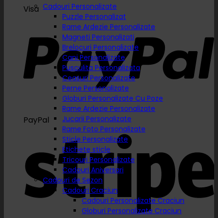
Cadouri Personalizate
Visa
Puzzle Personalizat
Rame Ardezie Personalizate
Magneti Personalizati
Brelocuri Personalizate
Cani Personalizate
Pusculita Personalizata
Ceasuri Personalizate
Perne Personalizate
Globuri Personalizate Cu Poze
Rame Ardezie Personalizate
Jucarii Personalizate
PayPal
Rame Foto Personalizate
Sticle Personalizate
Etichete sticle
Tricouri Personalizate
Cadouri Aniversari
Cadouri de Sezon
Cadouri Craciun
Cadouri Personalizate Craciun
Globuri Personalizate Craciun