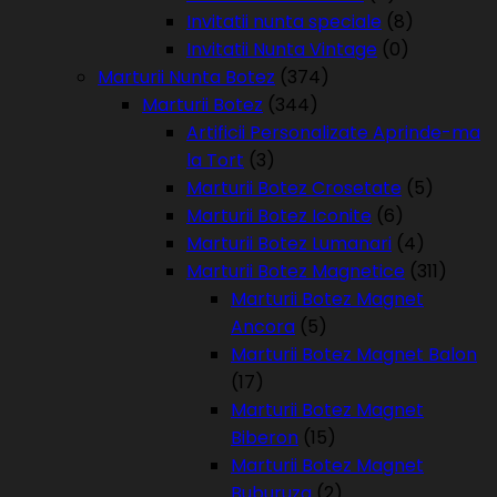
Invitatii nunta speciale
(8)
Invitatii Nunta Vintage
(0)
Marturii Nunta Botez
(374)
Marturii Botez
(344)
Artificii Personalizate Aprinde-ma
la Tort
(3)
Marturii Botez Crosetate
(5)
Marturii Botez Iconite
(6)
Marturii Botez Lumanari
(4)
Marturii Botez Magnetice
(311)
Marturii Botez Magnet
Ancora
(5)
Marturii Botez Magnet Balon
(17)
Marturii Botez Magnet
Biberon
(15)
Marturii Botez Magnet
Buburuza
(2)