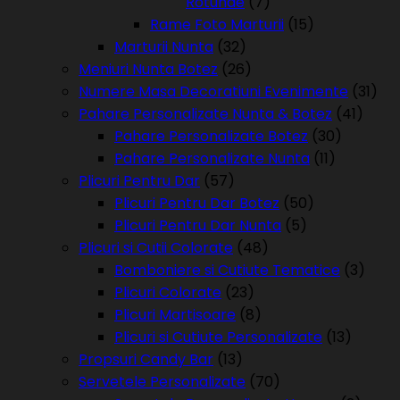
Rotunde
(7)
Rame Foto Marturii
(15)
Marturii Nunta
(32)
Meniuri Nunta Botez
(26)
Numere Masa Decoratiuni Evenimente
(31)
Pahare Personalizate Nunta & Botez
(41)
Pahare Personalizate Botez
(30)
Pahare Personalizate Nunta
(11)
Plicuri Pentru Dar
(57)
Plicuri Pentru Dar Botez
(50)
Plicuri Pentru Dar Nunta
(5)
Plicuri si Cutii Colorate
(48)
Bomboniere si Cutiute Tematice
(3)
Plicuri Colorate
(23)
Plicuri Martisoare
(8)
Plicuri si Cutiute Personalizate
(13)
Propsuri Candy Bar
(13)
Servetele Personalizate
(70)