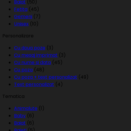
Baiat
(50)
Fetita
(45)
Gemeni
(7)
Unisex
(10)
Personalizare
Cu doua poze
(3)
Cu mesaj imprimat
(3)
Cu nume si data
(45)
Cu poza
(48)
Cu poza + text personalizat
(49)
Text personalizat
(4)
Tematica
Animalute
(1)
Baby
(6)
Baiat
(6)
Baieti
(5)