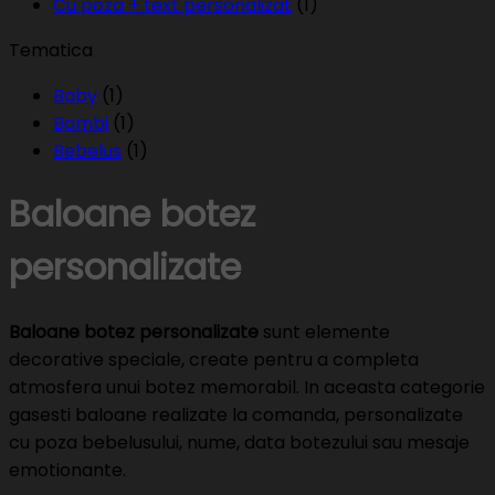
Cu poza + text personalizat
(1)
Tematica
Baby
(1)
Bambi
(1)
Bebelus
(1)
Baloane botez
personalizate
Baloane botez personalizate
sunt elemente
decorative speciale, create pentru a completa
atmosfera unui botez memorabil. In aceasta categorie
gasesti baloane realizate la comanda, personalizate
cu poza bebelusului, nume, data botezului sau mesaje
emotionante.