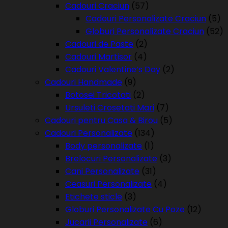
Cadouri Craciun
(57)
Cadouri Personalizate Craciun
(5)
Globuri Personalizate Craciun
(52)
Cadouri de Paste
(2)
Cadouri Martisor
(4)
Cadouri Valentine’s Day
(2)
Cadouri Handmade
(9)
Botosei Tricotati
(2)
Ursuleti Crosetati Mari
(7)
Cadouri pentru Casa & Birou
(5)
Cadouri Personalizate
(134)
Body personalizate
(1)
Brelocuri Personalizate
(3)
Cani Personalizate
(31)
Ceasuri Personalizate
(4)
Etichete sticle
(3)
Globuri Personalizate Cu Poze
(12)
Jucarii Personalizate
(6)