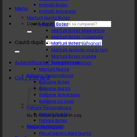
Invitatii Botez
Menu
Invitatii Aniversari
Marturii Nunta Botez
Caută după:
Marturii Botez
Marturii Botez Magnetice
Marturii Botez Crosetate
Caută după:
Marturii Botez Lumanari
Marturii Aprinde-ma la tort
Marturii Botez Iconite
Autentificare / Înregistrare
Rame Foto Marturii
Marturii Nunta
Baloane Personalizate
Coș /
0.00
lei
0
Baloane Botez
Baloane Nunta
Baloane Aniversare
Baloane cu Logo
Pahare Personalizate
Pahare Nunta
Nu ai niciun produs în coș.
Pahare Botez
Înapoi la magazin
Plicuri Pentru Dar
Plicuri pentru Bani Nunta