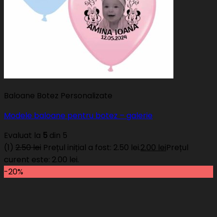
Baloane Botez Personalizate
Modele baloane pentru botez – galerie
Evaluat la
5
din 5
(1)
2.50
lei
Prețul inițial a fost: 2.50 lei.
2.00
lei
Prețul
curent este: 2.00 lei.
-20%