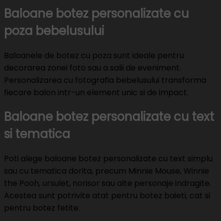
Baloane botez personalizate cu
poza bebelusului
Baloanele de botez cu poza sunt ideale pentru
decorarea zonei foto sau a salii de eveniment.
Personalizarea cu fotografia bebelusului transforma
fiecare balon intr-un element unic si de impact.
Baloane botez personalizate cu text
si tematica
Poti alege baloane botez personalizate cu text simplu
sau cu tematica dorita, precum Minnie Mouse, Winnie
the Pooh, ursulet, norisor sau alte personaje indragite.
Acestea sunt potrivite atat pentru botez baieti, cat si
pentru botez fetite.