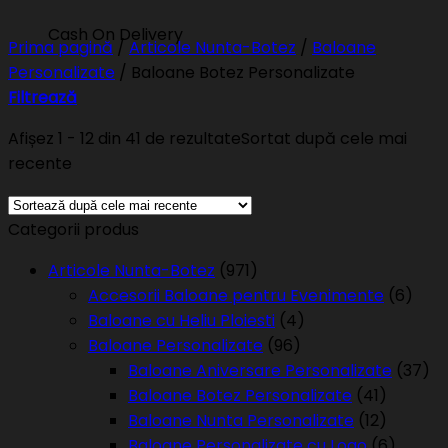
Cash On Delivery
Prima pagină
/
Articole Nunta-Botez
/
Baloane
Personalizate
/
Baloane Botez Personalizate
Filtrează
Afișez 1 - 12 din 41 de rezultate
Sortat după cele mai
recente
Categorii produs
Articole Nunta-Botez
(971)
Accesorii Baloane pentru Evenimente
(6)
Baloane cu Heliu Ploiesti
(4)
Baloane Personalizate
(96)
Baloane Aniversare Personalizate
(37)
Baloane Botez Personalizate
(41)
Baloane Nunta Personalizate
(12)
Baloane Personalizate cu Logo
(6)