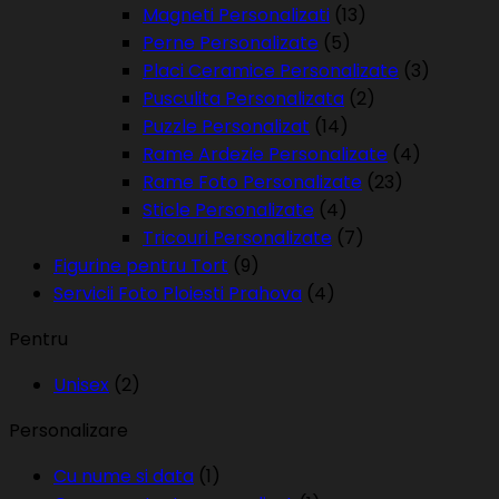
Magneti Personalizati
(13)
Perne Personalizate
(5)
Placi Ceramice Personalizate
(3)
Pusculita Personalizata
(2)
Puzzle Personalizat
(14)
Rame Ardezie Personalizate
(4)
Rame Foto Personalizate
(23)
Sticle Personalizate
(4)
Tricouri Personalizate
(7)
Figurine pentru Tort
(9)
Servicii Foto Ploiesti Prahova
(4)
Pentru
Unisex
(2)
Personalizare
Cu nume si data
(1)