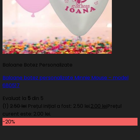
Baloane Botez Personalizate
Baloane botez personalizate Minnie Mouse – model
680517
Evaluat la
5
din 5
(1)
2.50
lei
Prețul inițial a fost: 2.50 lei.
2.00
lei
Prețul
curent este: 2.00 lei.
-20%