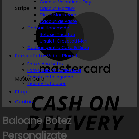
Cadouri Valentine’s Day
Stripe
Cadouri Martisor
Plicuri Martisoare
Cadouri de Paste
Cadouri Handmade
Botosei Tricotati
Ursuleti Crosetati Mari
Cadouri pentru Casa & Birou
Servicii Foto-Video Ploiesti
Foto video botez
Foto video cununie civila
Sedinta foto logodna
MasterCard
Sedinte foto copii
Shop
Contact
Baloane Botez
Personalizate