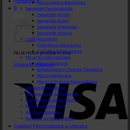
Finalizare
+
Plicuri pentru Bani Botez
0
Servetele Personalizate
Servetele Nunta
Coș
Servetele Botez
Servetele Aniversari
Servetele Horeca
Cutii Plicuri Bani
Cutii Plicuri Bani Botez
Cutii Plicuri Bani Nunta
Nu ai niciun produs în coș.
Plicuri si Cutii Colorate
Plicuri Colorate
Înapoi la magazin
Bomboniere si Cutiute Tematice
Plicuri Martisoare
Plicuri si Cutiute Personalizate
Meniuri Nunta Botez
Numere Masa & Ghirlande
Candy Bar & Decoratiuni
Figurine pentru Tort
Accesorii Baloane
Baloane cu Heliu Ploiesti
Cadouri Personalizate & Unicate