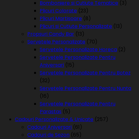
Bomboniere si Cutiute Tematice
(3)
Plicuri Colorate
(23)
Plicuri Martisoare
(8)
Plicuri si Cutiute Personalizate
(13)
Propsuri Candy Bar
(13)
Servetele Personalizate
(70)
Servetele Personalizate Horeca
(2)
Servetele Personalizate Pentru
Aniversari
(15)
Servetele Personalizate Pentru Botez
(32)
Servetele Personalizate Pentru Nunta
(16)
Servetele Personalizate Pentru
Parastas
(5)
Cadouri Personalizate & Unicate
(257)
Cadouri Aniversari
(61)
Cadouri de Sezon
(65)