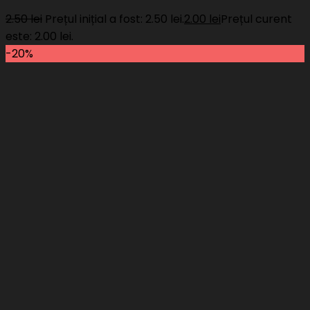
2.50
lei
Prețul inițial a fost: 2.50 lei.
2.00
lei
Prețul curent
este: 2.00 lei.
-20%