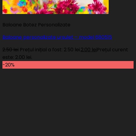
Baloane Botez Personalizate
Baloane personalizate ursulet – model 680515
2.50
lei
Prețul inițial a fost: 2.50 lei.
2.00
lei
Prețul curent
este: 2.00 lei.
-20%