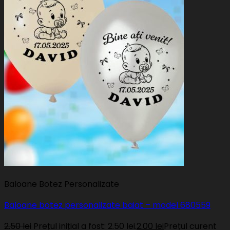
Baloane Botez Personalizate
Baloane botez personalizate baiat – model 680559
2.50
lei
Prețul inițial a fost: 2.50 lei.
2.00
lei
Prețul curent