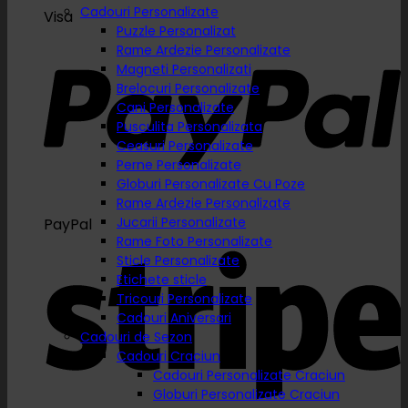
Cadouri Personalizate
Visa
Puzzle Personalizat
Rame Ardezie Personalizate
Magneti Personalizati
Brelocuri Personalizate
Cani Personalizate
Pusculita Personalizata
Ceasuri Personalizate
Perne Personalizate
Globuri Personalizate Cu Poze
Rame Ardezie Personalizate
Jucarii Personalizate
PayPal
Rame Foto Personalizate
Sticle Personalizate
Etichete sticle
Tricouri Personalizate
Cadouri Aniversari
Cadouri de Sezon
Cadouri Craciun
Cadouri Personalizate Craciun
Globuri Personalizate Craciun