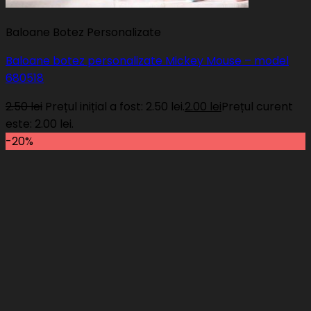
Baloane Botez Personalizate
Baloane botez personalizate Mickey Mouse – model
680518
2.50
lei
Prețul inițial a fost: 2.50 lei.
2.00
lei
Prețul curent
este: 2.00 lei.
-20%