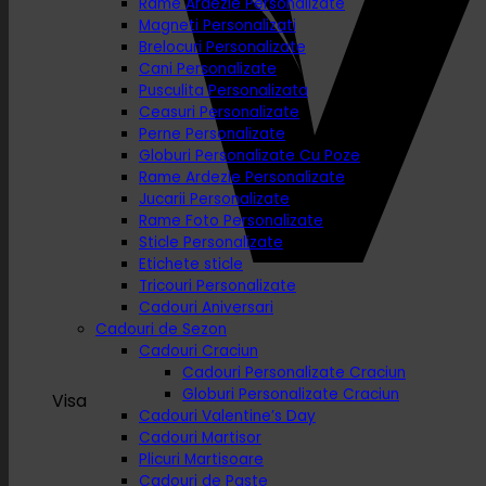
Rame Ardezie Personalizate
Magneti Personalizati
Brelocuri Personalizate
Cani Personalizate
Pusculita Personalizata
Ceasuri Personalizate
Perne Personalizate
Globuri Personalizate Cu Poze
Rame Ardezie Personalizate
Jucarii Personalizate
Rame Foto Personalizate
Sticle Personalizate
Etichete sticle
Tricouri Personalizate
Cadouri Aniversari
Cadouri de Sezon
Cadouri Craciun
Cadouri Personalizate Craciun
Globuri Personalizate Craciun
Visa
Cadouri Valentine’s Day
Cadouri Martisor
Plicuri Martisoare
Cadouri de Paste