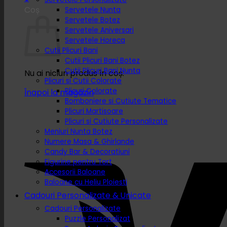
Coș
Servetele Nunta
Servetele Botez
Servetele Aniversari
Servetele Horeca
Cutii Plicuri Bani
Cutii Plicuri Bani Botez
Cutii Plicuri Bani Nunta
Nu ai niciun produs în coș.
Plicuri si Cutii Colorate
Plicuri Colorate
Înapoi la magazin
Bomboniere si Cutiute Tematice
Plicuri Martisoare
Plicuri si Cutiute Personalizate
Meniuri Nunta Botez
Numere Masa & Ghirlande
Candy Bar & Decoratiuni
Figurine pentru Tort
Accesorii Baloane
Baloane cu Heliu Ploiesti
Cadouri Personalizate & Unicate
Cadouri Personalizate
Puzzle Personalizat