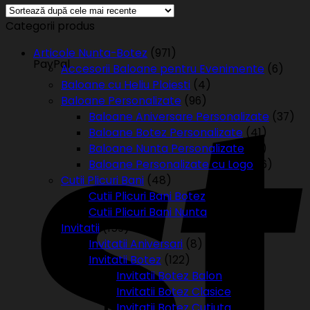
Categorii produs
Articole Nunta-Botez
(971)
PayPal
Accesorii Baloane pentru Evenimente
(6)
Baloane cu Heliu Ploiesti
(4)
Baloane Personalizate
(96)
Baloane Aniversare Personalizate
(37)
Baloane Botez Personalizate
(41)
Baloane Nunta Personalizate
(12)
Baloane Personalizate cu Logo
(6)
Cutii Plicuri Bani
(48)
Cutii Plicuri Bani Botez
(45)
Cutii Plicuri Bani Nunta
(3)
Invitatii
(159)
Invitatii Aniversari
(8)
Invitatii Botez
(122)
Invitatii Botez Balon
(3)
Invitatii Botez Clasice
(32)
Invitatii Botez Cutiuta
(2)