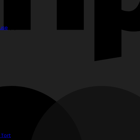
ouse
(9)
 Tort
(3)