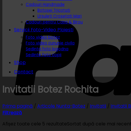
Cadouri Handmade
Botosei Tricotati
Ursuleti Crosetati Mari
Cadouri pentru Casa & Birou
Servicii Foto-Video Ploiesti
Foto video botez
Foto video cununie civila
Sedinta foto logodna
Sedinte foto copii
Shop
Contact
Invitatii Botez Rochita
Prima pagină
/
Articole Nunta-Botez
/
Invitatii
/
Invitatii 
Filtrează
Afișez toate cele 5 rezultate
Sortat după cele mai recen