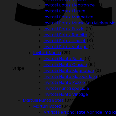
Invitatii Botez Electronice
(11)
Invitatii Botez Fluture
(9)
Invitatii Botez Magnetice
(24)
Invitatii Botez Minnie Sau Mickey M
Invitatii Botez Puzzle
(10)
Invitatii Botez Rochita
(5)
Invitatii Botez Ursulet
(8)
Invitatii Botez Vintage
(9)
Invitatii Nunta
(29)
Invitatii Nunta Balon
(0)
Invitatii Nunta Clasice
(10)
Stripe
Invitatii Nunta Magnetice
(0)
Invitatii Nunta Motocicleta
(0)
Invitatii Nunta Puzzle
(11)
Invitatii nunta speciale
(8)
Invitatii Nunta Vintage
(0)
Marturii Nunta Botez
(374)
Marturii Botez
(344)
Artificii Personalizate Aprinde-ma la