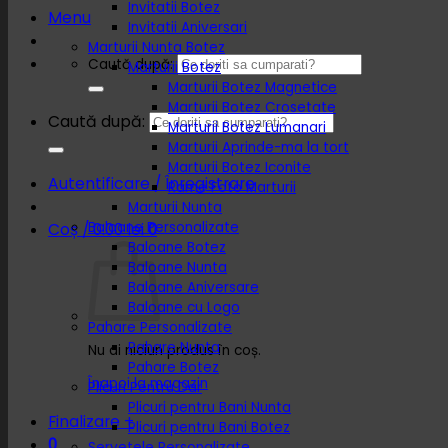
Invitatii Botez
Menu
Invitatii Aniversari
Marturii Nunta Botez
Caută după:
Marturii Botez
Marturii Botez Magnetice
Marturii Botez Crosetate
Caută după:
Marturii Botez Lumanari
Marturii Aprinde-ma la tort
Marturii Botez Iconite
Autentificare / Înregistrare
Rame Foto Marturii
Marturii Nunta
Baloane Personalizate
Coș /
0.00
lei
0
Baloane Botez
Baloane Nunta
Baloane Aniversare
Baloane cu Logo
Pahare Personalizate
Pahare Nunta
Nu ai niciun produs în coș.
Pahare Botez
Înapoi la magazin
Plicuri Pentru Dar
Plicuri pentru Bani Nunta
Finalizare
+
Plicuri pentru Bani Botez
0
Servetele Personalizate