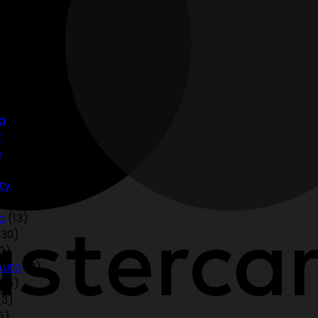
(5)
7)
(15)
a
(2)
r
(5)
e
(3)
4)
ty
(1)
4)
a
(13)
(30)
10)
Auto
(3)
(5)
(3)
5)