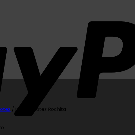
Botez
/
Invitatii Botez Rochita
te