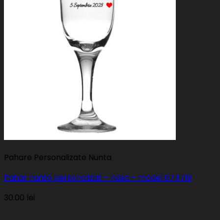
Pahare Personalizate Nunta
Pahar nunta personalizat – nasa – model 674719
30.00
lei