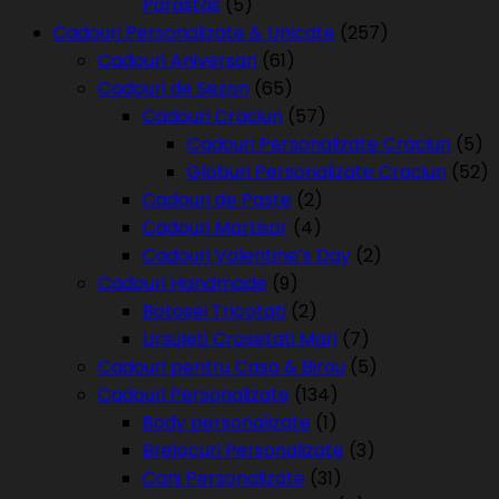
Parastas
(5)
Cadouri Personalizate & Unicate
(257)
Cadouri Aniversari
(61)
Cadouri de Sezon
(65)
Cadouri Craciun
(57)
Cadouri Personalizate Craciun
(5)
Globuri Personalizate Craciun
(52)
Cadouri de Paste
(2)
Cadouri Martisor
(4)
Cadouri Valentine’s Day
(2)
Cadouri Handmade
(9)
Botosei Tricotati
(2)
Ursuleti Crosetati Mari
(7)
Cadouri pentru Casa & Birou
(5)
Cadouri Personalizate
(134)
Body personalizate
(1)
Brelocuri Personalizate
(3)
Cani Personalizate
(31)