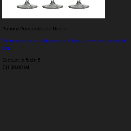
Pahare Personalizate Nunta
Pahare personalizate nunta la bucata – creeaza setul
tau
Evaluat la
5
din 5
(3)
30.00
lei