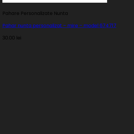
Pahare Personalizate Nunta
Pahar nunta personalizat – mire – model 674717
30.00
lei