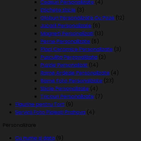
Ceasuri Personalizate
(4)
Etichete sticle
(3)
Globuri Personalizate Cu Poze
(12)
Jucarii Personalizate
(6)
Magneti Personalizati
(13)
Perne Personalizate
(5)
Placi Ceramice Personalizate
(3)
Pusculita Personalizata
(2)
Puzzle Personalizat
(14)
Rame Ardezie Personalizate
(4)
Rame Foto Personalizate
(23)
Sticle Personalizate
(4)
Tricouri Personalizate
(7)
Figurine pentru Tort
(9)
Servicii Foto Ploiesti Prahova
(4)
Personalizare
Cu nume si data
(9)