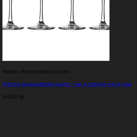
Pahare Personalizate Nunta
Pahare personalizate nunta – set 4 pahare miri si nasi
145.00
lei