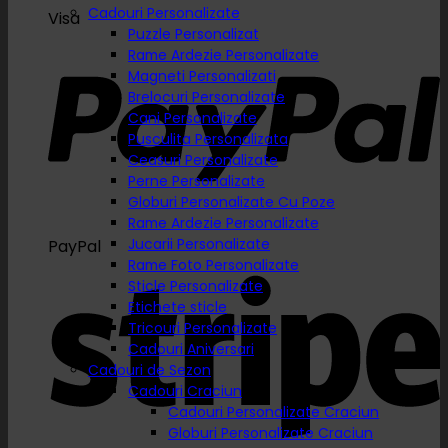
Cadouri Personalizate
Visa
Puzzle Personalizat
Rame Ardezie Personalizate
Magneti Personalizati
Brelocuri Personalizate
Cani Personalizate
Pusculita Personalizata
Ceasuri Personalizate
Perne Personalizate
Globuri Personalizate Cu Poze
Rame Ardezie Personalizate
Jucarii Personalizate
PayPal
Rame Foto Personalizate
Sticle Personalizate
Etichete sticle
Tricouri Personalizate
Cadouri Aniversari
Cadouri de Sezon
Cadouri Craciun
Cadouri Personalizate Craciun
Globuri Personalizate Craciun