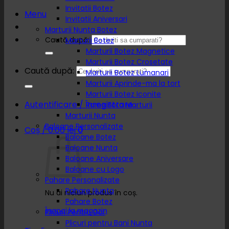
Invitatii Botez
Menu
Invitatii Aniversari
Marturii Nunta Botez
Caută după:
Marturii Botez
Marturii Botez Magnetice
Marturii Botez Crosetate
Caută după:
Marturii Botez Lumanari
Marturii Aprinde-ma la tort
Marturii Botez Iconite
Autentificare / Înregistrare
Rame Foto Marturii
Marturii Nunta
Baloane Personalizate
Coș /
0.00
lei
0
Baloane Botez
Baloane Nunta
Baloane Aniversare
Baloane cu Logo
Pahare Personalizate
Pahare Nunta
Nu ai niciun produs în coș.
Pahare Botez
Înapoi la magazin
Plicuri Pentru Dar
Plicuri pentru Bani Nunta