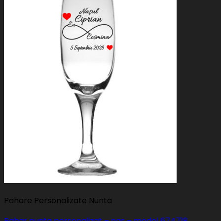
Pahare Personalizate Nunta
Pahar nunta personalizat – nas – model 674718