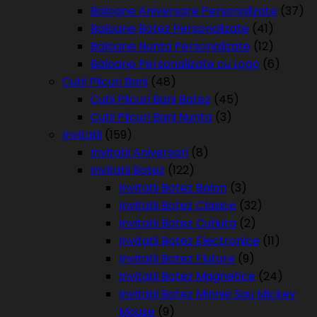
Baloane Aniversare Personalizate
(37)
Baloane Botez Personalizate
(41)
Baloane Nunta Personalizate
(12)
Baloane Personalizate cu Logo
(6)
Cutii Plicuri Bani
(48)
Cutii Plicuri Bani Botez
(45)
Cutii Plicuri Bani Nunta
(3)
Invitatii
(159)
Invitatii Aniversari
(8)
Invitatii Botez
(122)
Invitatii Botez Balon
(3)
Invitatii Botez Clasice
(32)
Invitatii Botez Cutiuta
(2)
Invitatii Botez Electronice
(11)
Invitatii Botez Fluture
(9)
Invitatii Botez Magnetice
(24)
Invitatii Botez Minnie Sau Mickey
Mouse
(9)