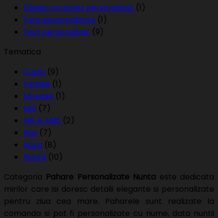
Design complet personalizat
(1)
Fara personalizare
(1)
Text personalizat
(9)
Tematica
Cuplu
(9)
Familie
(1)
Mireasa
(1)
Miri
(7)
MR & MRS
(2)
Nas
(7)
Nasa
(8)
Nunta
(10)
Categoria
Pahare Personalizate Nunta
este dedicata
mirilor care isi doresc detalii elegante si personalizate
pentru ziua cea mare. Paharele sunt realizate la
comanda si pot fi personalizate cu nume, data nuntii