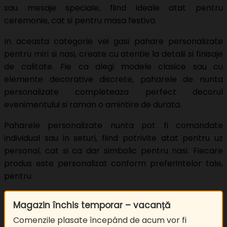
sau mesaje speciale, fiind ideale atat pentru
ceremonie, cat si pentru masa festiva.
In aceasta categorie vei gasi pahare personalizate
pentru miri si nasi, create cu atentie la detalii si finisaje
de calitate. Fie ca alegi modele clasice sau cu
elemente decorative discrete, paharele de nunta
personalizate completeaza perfect decorul
evenimentului si raman o amintire de durata.
Paharele personalizate nunta pot fi comandate
individual sau in seturi, fiind potrivite atat pentru uz
personal, cat si ca dar simbolic pentru nasi. Fiecare
produs este personalizat conform preferintelor tale,
pentru
Magazin închis temporar – vacanță
Comenzile plasate începând de acum vor fi