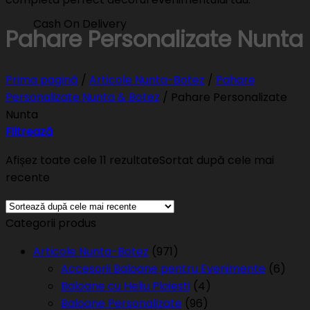
Cash On Delivery
Pahare Personalizate Nunta
Prima pagină
/
Articole Nunta-Botez
/
Pahare
Personalizate Nunta & Botez
/
Pahare Personalizate
Nunta
Filtrează
Afișez toate cele 11 rezultate
Sortat după cele mai
recente
Categorii produs
Articole Nunta-Botez
(971)
Accesorii Baloane pentru Evenimente
(6)
Baloane cu Heliu Ploiesti
(4)
Baloane Personalizate
(96)