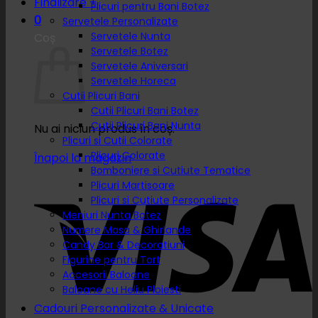
Finalizare
+
Plicuri pentru Bani Botez
0
Servetele Personalizate
Servetele Nunta
Coș
Servetele Botez
Servetele Aniversari
Servetele Horeca
Cutii Plicuri Bani
Cutii Plicuri Bani Botez
Cutii Plicuri Bani Nunta
Nu ai niciun produs în coș.
Plicuri si Cutii Colorate
Plicuri Colorate
Înapoi la magazin
Bomboniere si Cutiute Tematice
Plicuri Martisoare
Plicuri si Cutiute Personalizate
Meniuri Nunta Botez
Numere Masa & Ghirlande
Candy Bar & Decoratiuni
Figurine pentru Tort
Accesorii Baloane
Baloane cu Heliu Ploiesti
Cadouri Personalizate & Unicate