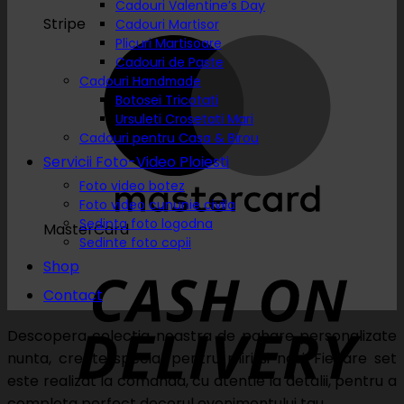
Cadouri Valentine’s Day
Stripe
Cadouri Martisor
Plicuri Martisoare
Cadouri de Paste
Cadouri Handmade
Botosei Tricotati
Ursuleti Crosetati Mari
Cadouri pentru Casa & Birou
Servicii Foto-Video Ploiesti
Foto video botez
Foto video cununie civila
Sedinta foto logodna
MasterCard
Sedinte foto copii
Shop
Contact
Descopera colectia noastra de pahare personalizate
nunta, create special pentru miri si nasi. Fiecare set
este realizat la comanda, cu atentie la detalii, pentru a
completa perfect decorul evenimentului tau.