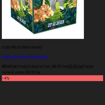
Cutii Plicuri Bani Botez
Cutie dar botez Dinozauri
68.00
lei
Prețul inițial a fost: 68.00 lei.
65.00
lei
Prețul
curent este: 65.00 lei.
-4%