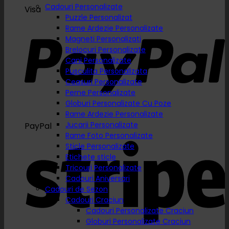
Cadouri Personalizate
Visa
Puzzle Personalizat
Rame Ardezie Personalizate
Magneti Personalizati
Brelocuri Personalizate
Cani Personalizate
Pusculita Personalizata
Ceasuri Personalizate
Perne Personalizate
Globuri Personalizate Cu Poze
Rame Ardezie Personalizate
Jucarii Personalizate
PayPal
Rame Foto Personalizate
Sticle Personalizate
Etichete sticle
Tricouri Personalizate
Cadouri Aniversari
Cadouri de Sezon
Cadouri Craciun
Cadouri Personalizate Craciun
Globuri Personalizate Craciun