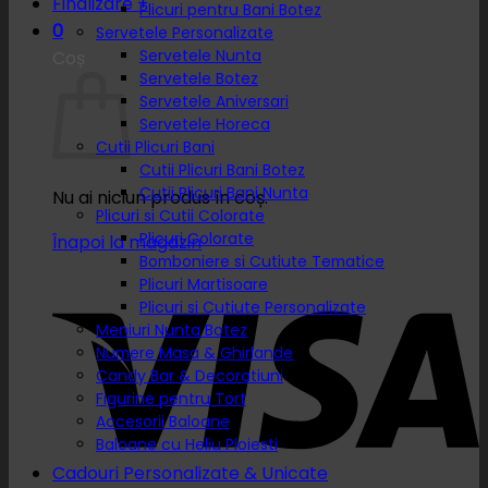
Finalizare
+
Plicuri pentru Bani Botez
0
Servetele Personalizate
Servetele Nunta
Coș
Servetele Botez
Servetele Aniversari
Servetele Horeca
Cutii Plicuri Bani
Cutii Plicuri Bani Botez
Cutii Plicuri Bani Nunta
Nu ai niciun produs în coș.
Plicuri si Cutii Colorate
Plicuri Colorate
Înapoi la magazin
Bomboniere si Cutiute Tematice
Plicuri Martisoare
Plicuri si Cutiute Personalizate
Meniuri Nunta Botez
Numere Masa & Ghirlande
Candy Bar & Decoratiuni
Figurine pentru Tort
Accesorii Baloane
Baloane cu Heliu Ploiesti
Cadouri Personalizate & Unicate