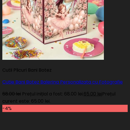
Cutii Plicuri Bani Botez
Cutie Bani Botez Balerina Personalizata cu Fotografie
68.00
lei
Prețul inițial a fost: 68.00 lei.
65.00
lei
Prețul
curent este: 65.00 lei.
-4%