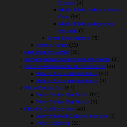
Strumfi
(4)
Marturii Botez Magnetice cu
Poza
(55)
Marturii Botez Magnetice
Rotunde
(7)
Rame Foto Marturii
(15)
Marturii Nunta
(32)
Meniuri Nunta Botez
(26)
Numere Masa Decoratiuni Evenimente
(31)
Pahare Personalizate Nunta & Botez
(41)
Pahare Personalizate Botez
(30)
Pahare Personalizate Nunta
(11)
Plicuri Pentru Dar
(57)
Plicuri Pentru Dar Botez
(50)
Plicuri Pentru Dar Nunta
(5)
Plicuri si Cutii Colorate
(48)
Bomboniere si Cutiute Tematice
(3)
Plicuri Colorate
(23)