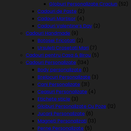
Globuri Personalizate Craciun
(52)
Cadouri de Paste
(2)
Cadouri Martisor
(4)
Cadouri Valentine’s Day
(2)
Cadouri Handmade
(9)
Botosei Tricotati
(2)
Ursuleti Crosetati Mari
(7)
Cadouri pentru Casa & Birou
(5)
Cadouri Personalizate
(134)
Body personalizate
(1)
Brelocuri Personalizate
(3)
Cani Personalizate
(31)
Ceasuri Personalizate
(4)
Etichete sticle
(3)
Globuri Personalizate Cu Poze
(12)
Jucarii Personalizate
(6)
Magneti Personalizati
(13)
Perne Personalizate
(5)