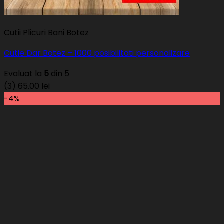
Cutii Plicuri Bani Botez
Cutie Dar Botez – 1000 posibilitati personalizare
Evaluat la
5
din 5
(3)
65.00
lei
-4%