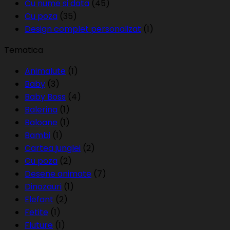
Cu nume si data
(45)
Cu poza
(35)
Design complet personalizat
(1)
Tematica
Animalute
(1)
Baby
(3)
Baby Boss
(4)
Balerina
(1)
Baloane
(1)
Bambi
(1)
Cartea junglei
(2)
Cu poza
(2)
Desene animate
(7)
Dinozauri
(1)
Elefant
(2)
Fetite
(1)
Fluture
(1)