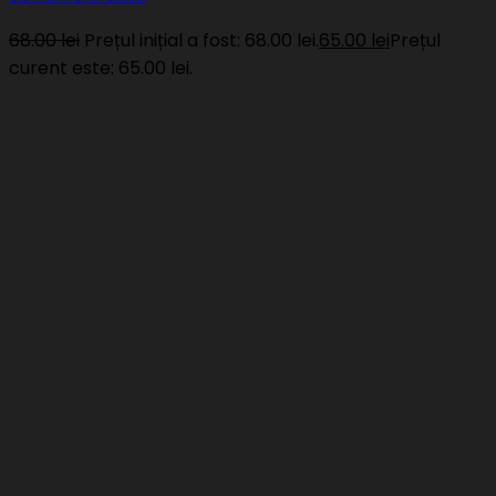
68.00
lei
Prețul inițial a fost: 68.00 lei.
65.00
lei
Prețul
curent este: 65.00 lei.