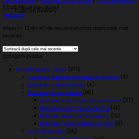
/
Cutii Plicuri Bani Botez
Cash On Delivery
Filtrează
Afișez 1 - 12 din 45 de rezultate
Sortat după cele mai
recente
Categorii produs
Articole Nunta-Botez
(971)
Accesorii Baloane pentru Evenimente
(6)
Baloane cu Heliu Ploiesti
(4)
Baloane Personalizate
(96)
Baloane Aniversare Personalizate
(37)
Baloane Botez Personalizate
(41)
Baloane Nunta Personalizate
(12)
Baloane Personalizate cu Logo
(6)
Cutii Plicuri Bani
(48)
Cutii Plicuri Bani Botez
(45)