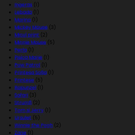
Ingeras
(1)
Lebada
(1)
Marina
(1)
Mickey Mouse
(3)
Micul print
(2)
Minnie Mouse
(5)
Perla
(1)
Pisica Marie
(1)
Pow Patrol
(1)
Printesa Sofia
(1)
Printese
(5)
Rapunzel
(1)
Safari
(3)
Strumfi
(2)
Tom si Jerry
(1)
Ursulet
(5)
Winnie the Pooh
(2)
Zane
(1)