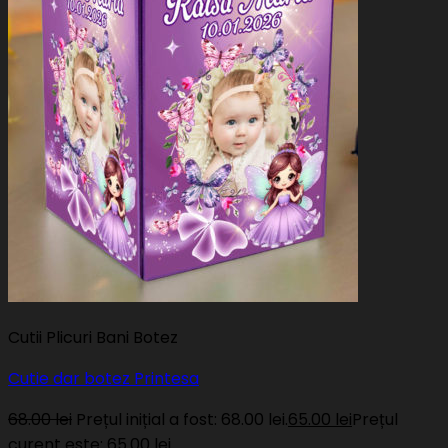
Cutii Plicuri Bani Botez
Cutie dar botez Printesa
68.00
lei
Prețul inițial a fost: 68.00 lei.
65.00
lei
Prețul
curent este: 65.00 lei.