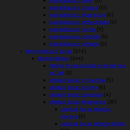
Invitatii Nunta Balon
(0)
Invitatii Nunta Clasice
(10)
Invitatii Nunta Magnetice
(0)
Invitatii Nunta Motocicleta
(0)
Invitatii Nunta Puzzle
(11)
Invitatii nunta speciale
(8)
Invitatii Nunta Vintage
(0)
Marturii Nunta Botez
(374)
Marturii Botez
(344)
Artificii Personalizate Aprinde-ma
la Tort
(3)
Marturii Botez Crosetate
(5)
Marturii Botez Iconite
(6)
Marturii Botez Lumanari
(4)
Marturii Botez Magnetice
(311)
Marturii Botez Magnet
Ancora
(5)
Marturii Botez Magnet Balon