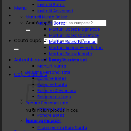
Invitatii Botez
Menu
Invitatii Aniversari
Marturii Nunta Botez
Caută după:
Marturii Botez
Marturii Botez Magnetice
Marturii Botez Crosetate
Caută după:
Marturii Botez Lumanari
Marturii Aprinde-ma la tort
Marturii Botez Iconite
Autentificare / Înregistrare
Rame Foto Marturii
Marturii Nunta
Baloane Personalizate
Coș /
0.00
lei
0
Baloane Botez
Baloane Nunta
Baloane Aniversare
Baloane cu Logo
Pahare Personalizate
Pahare Nunta
Nu ai niciun produs în coș.
Pahare Botez
Înapoi la magazin
Plicuri Pentru Dar
Plicuri pentru Bani Nunta