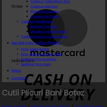
Cadouri Valentine’s Day
Stripe
Cadouri Martisor
Plicuri Martisoare
Cadouri de Paste
Cadouri Handmade
Botosei Tricotati
Ursuleti Crosetati Mari
Cadouri pentru Casa & Birou
Servicii Foto-Video Ploiesti
Foto video botez
Foto video cununie civila
Sedinta foto logodna
MasterCard
Sedinte foto copii
Shop
Contact
Cutii Plicuri Bani Botez
Prima pagină
/
Articole Nunta-Botez
/
Cutii Plicuri Bani