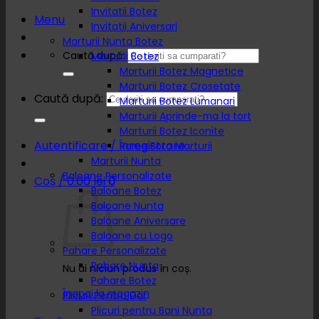
Invitatii Botez
Menu
Invitatii Aniversari
Marturii Nunta Botez
Caută după:
Marturii Botez
Marturii Botez Magnetice
Marturii Botez Crosetate
Caută după:
Marturii Botez Lumanari
Marturii Aprinde-ma la tort
Marturii Botez Iconite
Autentificare / Înregistrare
Rame Foto Marturii
Marturii Nunta
Baloane Personalizate
Coș /
0.00
lei
0
Baloane Botez
Baloane Nunta
Baloane Aniversare
Baloane cu Logo
Pahare Personalizate
Pahare Nunta
Nu ai niciun produs în coș.
Pahare Botez
Înapoi la magazin
Plicuri Pentru Dar
Plicuri pentru Bani Nunta