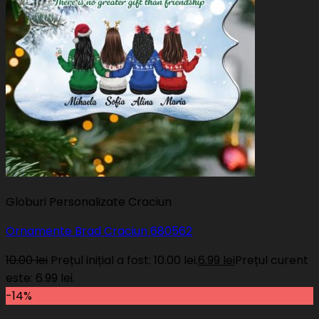
Globuri Personalizate Craciun
Ornamente Brad Craciun 680562
10.00
lei
Prețul inițial a fost: 10.00 lei.
6.99
lei
Prețul curent
este: 6.99 lei.
-14%