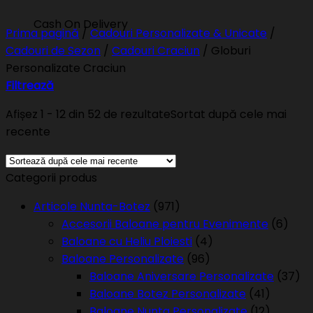
Cash On Delivery
Prima pagină
/
Cadouri Personalizate & Unicate
/
Cadouri de Sezon
/
Cadouri Craciun
/
Globuri
Personalizate Craciun
Filtrează
Afișez 1 - 12 din 52 de rezultate
Sortat după cele mai
recente
Categorii produs
Articole Nunta-Botez
(971)
Accesorii Baloane pentru Evenimente
(6)
Baloane cu Heliu Ploiesti
(4)
Baloane Personalizate
(96)
Baloane Aniversare Personalizate
(37)
Baloane Botez Personalizate
(41)
Baloane Nunta Personalizate
(12)