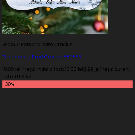
Globuri Personalizate Craciun
Ornamente Brad Craciun 680563
10.00
lei
Prețul inițial a fost: 10.00 lei.
6.99
lei
Prețul curent
este: 6.99 lei.
-30%