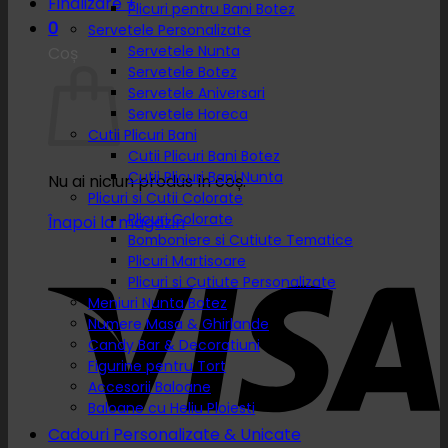
Finalizare
+
Plicuri pentru Bani Botez
0
Servetele Personalizate
Servetele Nunta
Coș
Servetele Botez
Servetele Aniversari
Servetele Horeca
Cutii Plicuri Bani
Cutii Plicuri Bani Botez
Cutii Plicuri Bani Nunta
Nu ai niciun produs în coș.
Plicuri si Cutii Colorate
Plicuri Colorate
Înapoi la magazin
Bomboniere si Cutiute Tematice
Plicuri Martisoare
Plicuri si Cutiute Personalizate
Meniuri Nunta Botez
Numere Masa & Ghirlande
Candy Bar & Decoratiuni
Figurine pentru Tort
Accesorii Baloane
Baloane cu Heliu Ploiesti
Cadouri Personalizate & Unicate