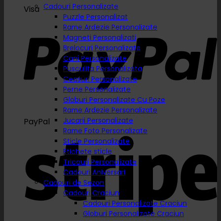
Cadouri Personalizate
Visa
Puzzle Personalizat
Rame Ardezie Personalizate
Magneti Personalizati
Brelocuri Personalizate
Cani Personalizate
Pusculita Personalizata
Ceasuri Personalizate
Perne Personalizate
Globuri Personalizate Cu Poze
Rame Ardezie Personalizate
Jucarii Personalizate
PayPal
Rame Foto Personalizate
Sticle Personalizate
Etichete sticle
Tricouri Personalizate
Cadouri Aniversari
Cadouri de Sezon
Cadouri Craciun
Cadouri Personalizate Craciun
Globuri Personalizate Craciun