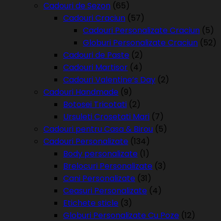
Cadouri de Sezon
(65)
Cadouri Craciun
(57)
Cadouri Personalizate Craciun
(5)
Globuri Personalizate Craciun
(52)
Cadouri de Paste
(2)
Cadouri Martisor
(4)
Cadouri Valentine’s Day
(2)
Cadouri Handmade
(9)
Botosei Tricotati
(2)
Ursuleti Crosetati Mari
(7)
Cadouri pentru Casa & Birou
(5)
Cadouri Personalizate
(134)
Body personalizate
(1)
Brelocuri Personalizate
(3)
Cani Personalizate
(31)
Ceasuri Personalizate
(4)
Etichete sticle
(3)
Globuri Personalizate Cu Poze
(12)