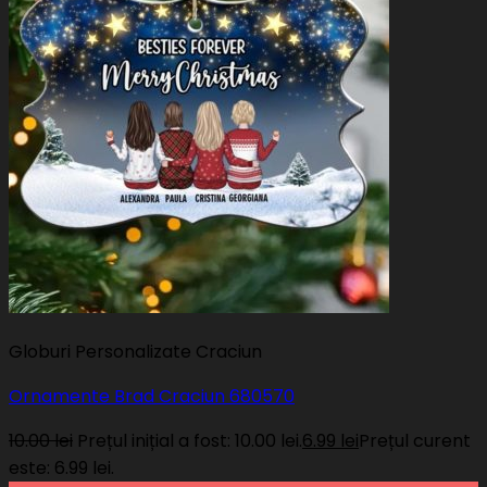
Globuri Personalizate Craciun
Ornamente Brad Craciun 680570
10.00
lei
Prețul inițial a fost: 10.00 lei.
6.99
lei
Prețul curent
este: 6.99 lei.