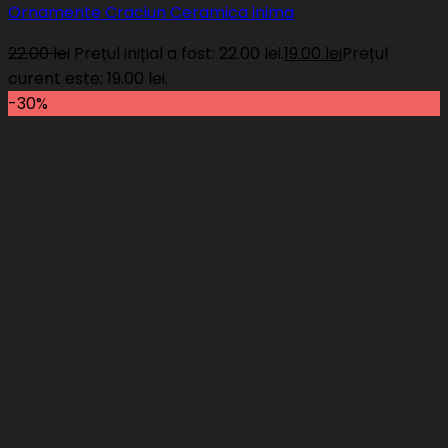
Ornamente Craciun Ceramica inima
22.00
lei
Prețul inițial a fost: 22.00 lei.
19.00
lei
Prețul
curent este: 19.00 lei.
-30%