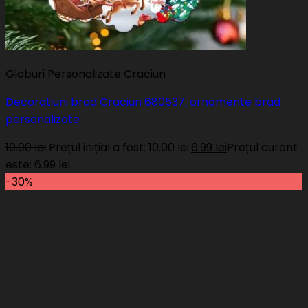
Globuri Personalizate Craciun
Decoratiuni brad Craciun 680537, ornamente brad
personalizate
10.00
lei
Prețul inițial a fost: 10.00 lei.
6.99
lei
Prețul curent
este: 6.99 lei.
-30%