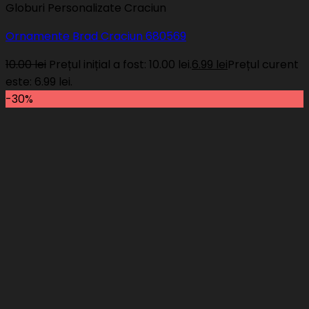
Globuri Personalizate Craciun
Ornamente Brad Craciun 680569
10.00
lei
Prețul inițial a fost: 10.00 lei.
6.99
lei
Prețul curent
este: 6.99 lei.
-30%