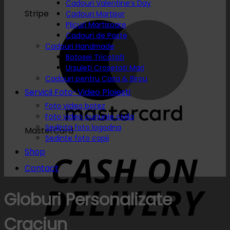
Cadouri Valentine’s Day
Stripe
Cadouri Martisor
Plicuri Martisoare
Cadouri de Paste
Cadouri Handmade
Botosei Tricotati
Ursuleti Crosetati Mari
Cadouri pentru Casa & Birou
Servicii Foto-Video Ploiesti
Foto video botez
Foto video cununie civila
Sedinta foto logodna
MasterCard
Sedinte foto copii
Shop
Contact
Globuri Personalizate
Craciun