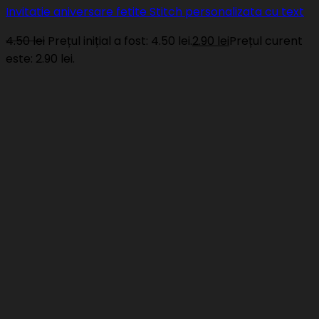
Invitatie aniversare fetite Stitch personalizata cu text
4.50
lei
Prețul inițial a fost: 4.50 lei.
2.90
lei
Prețul curent
este: 2.90 lei.