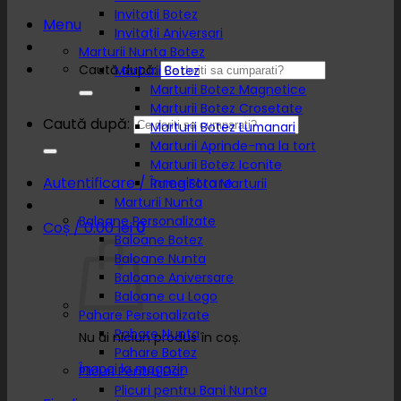
Invitatii Botez
Menu
Invitatii Aniversari
Marturii Nunta Botez
Caută după:
Marturii Botez
Marturii Botez Magnetice
Marturii Botez Crosetate
Caută după:
Marturii Botez Lumanari
Marturii Aprinde-ma la tort
Marturii Botez Iconite
Autentificare / Înregistrare
Rame Foto Marturii
Marturii Nunta
Baloane Personalizate
Coș /
0.00
lei
0
Baloane Botez
Baloane Nunta
Baloane Aniversare
Baloane cu Logo
Pahare Personalizate
Pahare Nunta
Nu ai niciun produs în coș.
Pahare Botez
Înapoi la magazin
Plicuri Pentru Dar
Plicuri pentru Bani Nunta