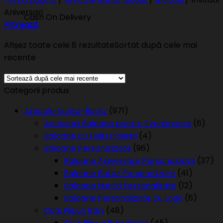
Aniversari
Cash On Delivery
Filtrează
Afișez toate cele 8 rezultate
Sortat după cele mai
recente
Categorii produs
Articole Nunta-Botez
(971)
Accesorii Baloane pentru Evenimente
(6)
Baloane cu Heliu Ploiesti
(4)
Baloane Personalizate
(96)
Baloane Aniversare Personalizate
(37)
Baloane Botez Personalizate
(41)
Baloane Nunta Personalizate
(12)
Baloane Personalizate cu Logo
(6)
Cutii Plicuri Bani
(48)
Cutii Plicuri Bani Botez
(45)