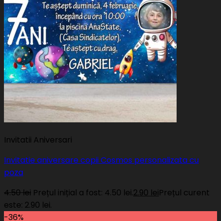
Invitatii Aniversari
Invitatie aniversare copii Cosmos personalizata cu
poza
4.50
lei
Prețul inițial a fost: 4.50 lei.
2.90
lei
Prețul curent
este: 2.90 lei.
-36%