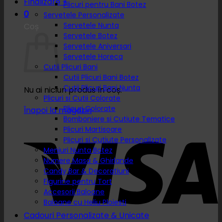
Finalizare
+
Plicuri pentru Bani Botez
0
Servetele Personalizate
Servetele Nunta
Coș
Servetele Botez
Servetele Aniversari
Servetele Horeca
Cutii Plicuri Bani
Cutii Plicuri Bani Botez
Cutii Plicuri Bani Nunta
Nu ai niciun produs în coș.
Plicuri si Cutii Colorate
Plicuri Colorate
Înapoi la magazin
Bomboniere si Cutiute Tematice
Plicuri Martisoare
Plicuri si Cutiute Personalizate
Meniuri Nunta Botez
Numere Masa & Ghirlande
Candy Bar & Decoratiuni
Figurine pentru Tort
Accesorii Baloane
Baloane cu Heliu Ploiesti
Cadouri Personalizate & Unicate