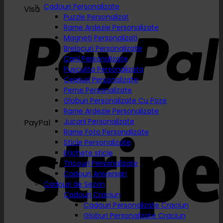
Cadouri Personalizate
Visa
Puzzle Personalizat
Rame Ardezie Personalizate
Magneti Personalizati
Brelocuri Personalizate
Cani Personalizate
Pusculita Personalizata
Ceasuri Personalizate
Perne Personalizate
Globuri Personalizate Cu Poze
Rame Ardezie Personalizate
Jucarii Personalizate
PayPal
Rame Foto Personalizate
Sticle Personalizate
Etichete sticle
Tricouri Personalizate
Cadouri Aniversari
Cadouri de Sezon
Cadouri Craciun
Cadouri Personalizate Craciun
Globuri Personalizate Craciun