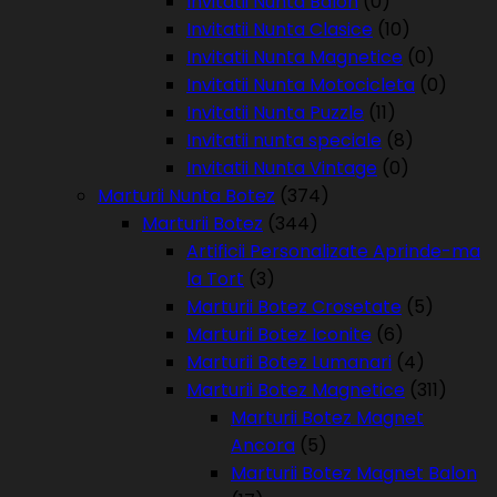
Invitatii Nunta Balon
(0)
Invitatii Nunta Clasice
(10)
Invitatii Nunta Magnetice
(0)
Invitatii Nunta Motocicleta
(0)
Invitatii Nunta Puzzle
(11)
Invitatii nunta speciale
(8)
Invitatii Nunta Vintage
(0)
Marturii Nunta Botez
(374)
Marturii Botez
(344)
Artificii Personalizate Aprinde-ma
la Tort
(3)
Marturii Botez Crosetate
(5)
Marturii Botez Iconite
(6)
Marturii Botez Lumanari
(4)
Marturii Botez Magnetice
(311)
Marturii Botez Magnet
Ancora
(5)
Marturii Botez Magnet Balon