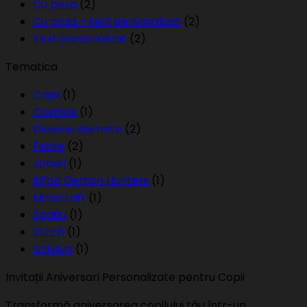
Cu poza
(2)
Cu poza + text personalizat
(2)
Text personalizat
(2)
Tematica
Copii
(1)
Cosmos
(1)
Desene animate
(2)
Fetite
(2)
Jocuri
(1)
KPop Demon Hunters
(1)
Minecraft
(1)
Spatiu
(1)
Stitch
(1)
Univers
(1)
Invitații Aniversari Personalizate pentru Copii
Transformă aniversarea copilului tău într-un