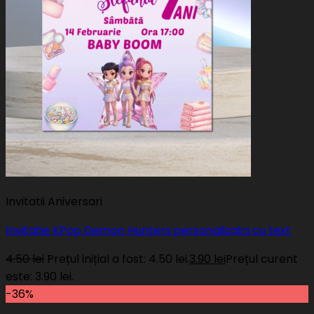
Invitatii Aniversari
Invitatie KPop Demon Hunters personalizata cu text
4.50
lei
Prețul inițial a fost: 4.50 lei.
3.90
lei
Prețul curent
este: 3.90 lei.
-36%