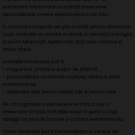
eveniment memorabil cu invitații aniversare
personalizate, create special pentru cei mici.
În această categorie vei găsi invitații pentru aniversări
copii, realizate cu atenție la detalii, în tematici îndrăgite
precum Minecraft, Spiderman, Soy Luna, cosmos și
multe altele.
Invitațiile aniversare pot fi:
– magnetice, practice și ușor de păstrat
– personalizate cu numele copilului, vârsta și data
evenimentului
– adaptate atât pentru băieți, cât și pentru fete
Fie că organizezi o petrecere tematică sau o
aniversare simplă, invitațiile noastre pentru copii
adaugă un plus de bucurie și culoare evenimentului.
Toate modelele pot fi personalizate la cerere, iar