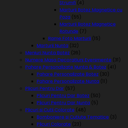
Strumfi
(4)
Marturii Botez Magnetice cu
Poza
(55)
Marturii Botez Magnetice
Rotunde
(7)
Rame Foto Marturii
(15)
Marturii Nunta
(32)
Meniuri Nunta Botez
(26)
Numere Masa Decoratiuni Evenimente
(31)
Pahare Personalizate Nunta & Botez
(41)
Pahare Personalizate Botez
(30)
Pahare Personalizate Nunta
(11)
Plicuri Pentru Dar
(57)
Plicuri Pentru Dar Botez
(50)
Plicuri Pentru Dar Nunta
(5)
Plicuri si Cutii Colorate
(48)
Bomboniere si Cutiute Tematice
(3)
Plicuri Colorate
(23)