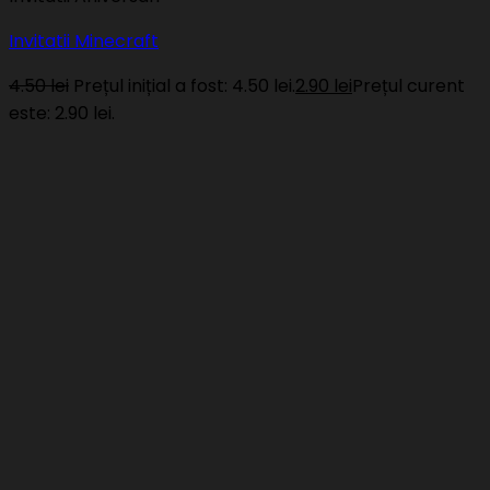
Invitatii Minecraft
4.50
lei
Prețul inițial a fost: 4.50 lei.
2.90
lei
Prețul curent
este: 2.90 lei.