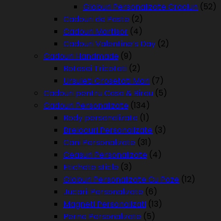
Globuri Personalizate Craciun
(52)
Cadouri de Paste
(2)
Cadouri Martisor
(4)
Cadouri Valentine’s Day
(2)
Cadouri Handmade
(9)
Botosei Tricotati
(2)
Ursuleti Crosetati Mari
(7)
Cadouri pentru Casa & Birou
(5)
Cadouri Personalizate
(134)
Body personalizate
(1)
Brelocuri Personalizate
(3)
Cani Personalizate
(31)
Ceasuri Personalizate
(4)
Etichete sticle
(3)
Globuri Personalizate Cu Poze
(12)
Jucarii Personalizate
(6)
Magneti Personalizati
(13)
Perne Personalizate
(5)