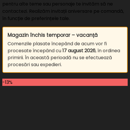
pentru alte teme sau personaje te invităm să ne
contactezi. Realizăm invitații aniversare pe comandă,
în funcție de preferințele tale.
Magazin închis temporar – vacanță
Comenzile plasate începând de acum vor fi
procesate începând cu
17 august 2026
, în ordinea
primirii. În această perioadă nu se efectuează
procesări sau expedieri.
-13%