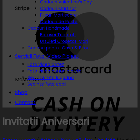
Cadouri Valentine’s Day
Stripe
Cadouri Martisor
Plicuri Martisoare
Cadouri de Paste
Cadouri Handmade
Botosei Tricotati
Ursuleti Crosetati Mari
Cadouri pentru Casa & Birou
Servicii Foto-Video Ploiesti
Foto video botez
Foto video cununie civila
Sedinta foto logodna
MasterCard
Sedinte foto copii
Shop
Contact
Invitatii Aniversari
Prima pagină
/
Articole Nunta-Botez
/
Invitatii
/
Invitatii