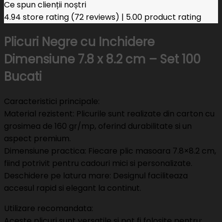
Ce spun clienții noștri
4.94 store rating
(72 reviews)
|
5.00 product rating
Plicuri Negre cu Inchidere
Dimensiune 7.8 x 8.2 cm – Set 100
Bucati
Caracteristici principale:
Material rezistent: Plicurile sunt realizate din carton cu
grosimea de 160 gr/mp, oferind durabilitate si un
aspect premium.
Dimensiune practica: Fiecare plic masoara 7.8×8.2 cm,
fiind potrivit pentru cadouri mici si personalizate.
Deschidere pe latura mare: Designul faciliteaza
accesul rapid si elegant la continut.
Utilizare recomandata:
Aceste plicuri sunt versatile si pot fi folosite pentru: