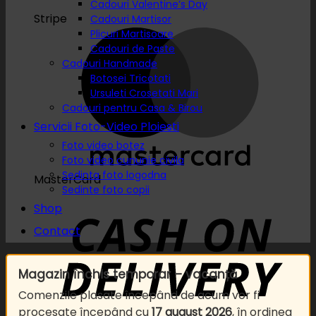
Cadouri Valentine’s Day
Stripe
Cadouri Martisor
Plicuri Martisoare
Cadouri de Paste
Cadouri Handmade
Botosei Tricotati
Ursuleti Crosetati Mari
Cadouri pentru Casa & Birou
Servicii Foto-Video Ploiesti
Foto video botez
Foto video cununie civila
Sedinta foto logodna
MasterCard
Sedinte foto copii
Shop
Contact
Magazin închis temporar – vacanță
Comenzile plasate începând de acum vor fi
procesate începând cu
17 august 2026
, în ordinea