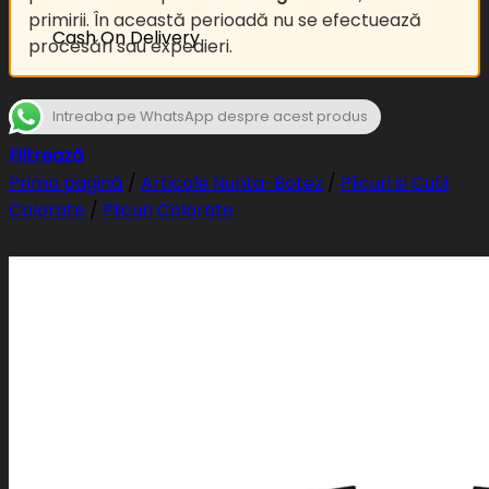
primirii. În această perioadă nu se efectuează
Cash On Delivery
procesări sau expedieri.
Intreaba pe WhatsApp despre acest produs
Filtrează
Prima pagină
/
Articole Nunta-Botez
/
Plicuri si Cutii
Colorate
/
Plicuri Colorate