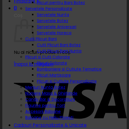
Finalizare
+
Plicuri pentru Bani Botez
0
Servetele Personalizate
Servetele Nunta
Coș
Servetele Botez
Servetele Aniversari
Servetele Horeca
Cutii Plicuri Bani
Cutii Plicuri Bani Botez
Cutii Plicuri Bani Nunta
Nu ai niciun produs în coș.
Plicuri si Cutii Colorate
Plicuri Colorate
Înapoi la magazin
Bomboniere si Cutiute Tematice
Plicuri Martisoare
Plicuri si Cutiute Personalizate
Meniuri Nunta Botez
Numere Masa & Ghirlande
Candy Bar & Decoratiuni
Figurine pentru Tort
Accesorii Baloane
Baloane cu Heliu Ploiesti
Cadouri Personalizate & Unicate