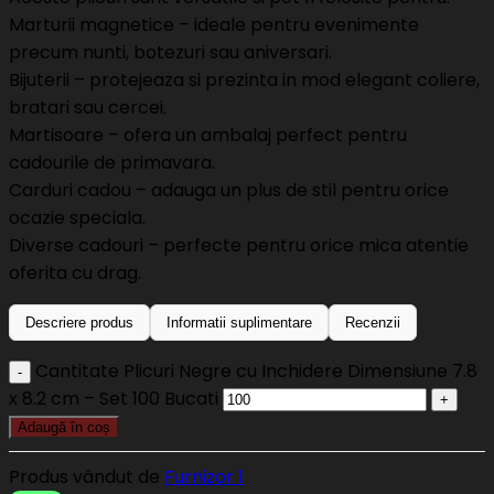
Marturii magnetice – ideale pentru evenimente
precum nunti, botezuri sau aniversari.
Bijuterii – protejeaza si prezinta in mod elegant coliere,
bratari sau cercei.
Martisoare – ofera un ambalaj perfect pentru
cadourile de primavara.
Carduri cadou – adauga un plus de stil pentru orice
ocazie speciala.
Diverse cadouri – perfecte pentru orice mica atentie
oferita cu drag.
Descriere produs
Informatii suplimentare
Recenzii
Cantitate Plicuri Negre cu Inchidere Dimensiune 7.8
x 8.2 cm – Set 100 Bucati
Adaugă în coș
Produs vândut de
Furnizor 1