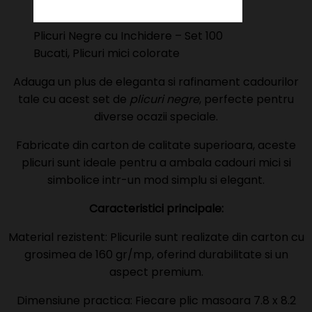
Plicuri Negre cu Inchidere – Set 100
Bucati, Plicuri mici colorate
Adauga un plus de eleganta si rafinament cadourilor
tale cu acest set de
plicuri negre
, perfecte pentru
diverse ocazii speciale.
Fabricate din carton de calitate superioara, aceste
plicuri sunt ideale pentru a ambala cadouri mici si
simbolice intr-un mod simplu si elegant.
Caracteristici principale:
Material rezistent: Plicurile sunt realizate din carton cu
grosimea de 160 gr/mp, oferind durabilitate si un
aspect premium.
Dimensiune practica: Fiecare plic masoara 7.8 x 8.2