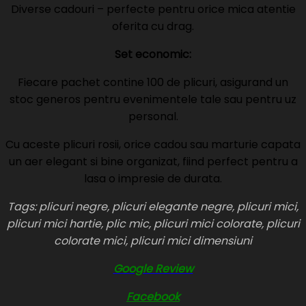
Diverse cadouri – perfecte pentru orice mica atentie
oferita cu drag.
Set economic:
Fiecare pachet contine 100 de plicuri, asigurand un
stoc generos pentru evenimentele tale sau pentru uz
personal.
Cu aceste plicuri rosii, orice cadou sau marturie capata
un aer elegant si bine organizat, fiind perfect pentru a
lasa o impresie de durata.
Tags: plicuri negre, plicuri elegante negre, plicuri mici,
plicuri mici hartie, plic mic, plicuri mici colorate, plicuri
colorate mici, plicuri mici dimensiuni
Google Review
Facebook