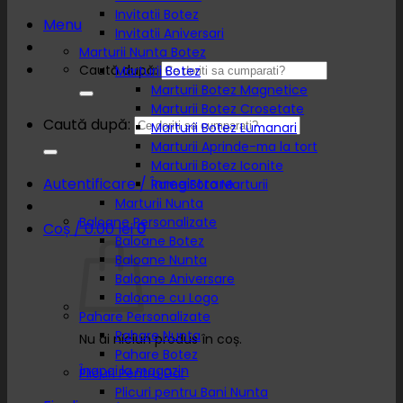
Invitatii Botez
Menu
Invitatii Aniversari
Marturii Nunta Botez
Caută după:
Marturii Botez
Marturii Botez Magnetice
Marturii Botez Crosetate
Caută după:
Marturii Botez Lumanari
Marturii Aprinde-ma la tort
Marturii Botez Iconite
Autentificare / Înregistrare
Rame Foto Marturii
Marturii Nunta
Baloane Personalizate
Coș /
0.00
lei
0
Baloane Botez
Baloane Nunta
Baloane Aniversare
Baloane cu Logo
Pahare Personalizate
Pahare Nunta
Nu ai niciun produs în coș.
Pahare Botez
Înapoi la magazin
Plicuri Pentru Dar
Plicuri pentru Bani Nunta