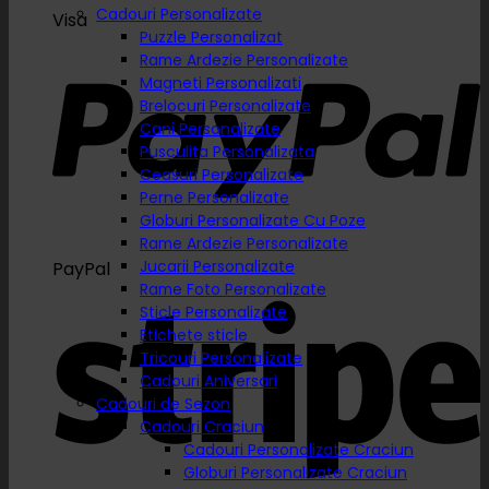
Cadouri Personalizate
Visa
Puzzle Personalizat
Rame Ardezie Personalizate
Magneti Personalizati
Brelocuri Personalizate
Cani Personalizate
Pusculita Personalizata
Ceasuri Personalizate
Perne Personalizate
Globuri Personalizate Cu Poze
Rame Ardezie Personalizate
Jucarii Personalizate
PayPal
Rame Foto Personalizate
Sticle Personalizate
Etichete sticle
Tricouri Personalizate
Cadouri Aniversari
Cadouri de Sezon
Cadouri Craciun
Cadouri Personalizate Craciun
Globuri Personalizate Craciun