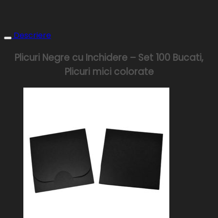
Descriere
Plicuri Negre cu Inchidere – Set 100 Bucati,
Plicuri mici colorate