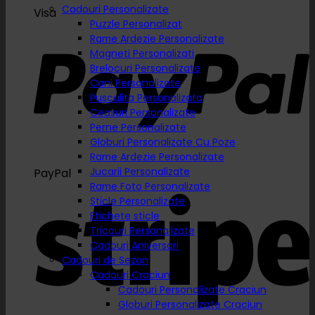
Cadouri Personalizate
Visa
Puzzle Personalizat
Rame Ardezie Personalizate
Magneti Personalizati
Brelocuri Personalizate
Cani Personalizate
Pusculita Personalizata
Ceasuri Personalizate
Perne Personalizate
Globuri Personalizate Cu Poze
Rame Ardezie Personalizate
Jucarii Personalizate
PayPal
Rame Foto Personalizate
Sticle Personalizate
Etichete sticle
Tricouri Personalizate
Cadouri Aniversari
Cadouri de Sezon
Cadouri Craciun
Cadouri Personalizate Craciun
Globuri Personalizate Craciun