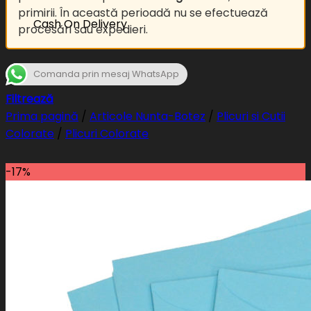
primirii. În această perioadă nu se efectuează
Cash On Delivery
procesări sau expedieri.
Comanda prin mesaj WhatsApp
Filtrează
Prima pagină
/
Articole Nunta-Botez
/
Plicuri si Cutii
Colorate
/
Plicuri Colorate
-17%