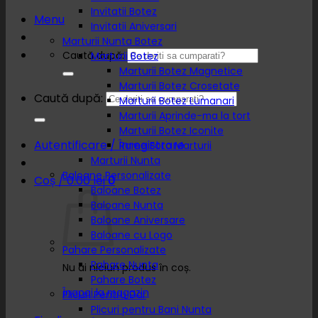
Invitatii Botez
Menu
Invitatii Aniversari
Marturii Nunta Botez
Caută după:
Marturii Botez
Marturii Botez Magnetice
Marturii Botez Crosetate
Caută după:
Marturii Botez Lumanari
Marturii Aprinde-ma la tort
Marturii Botez Iconite
Autentificare / Înregistrare
Rame Foto Marturii
Marturii Nunta
Baloane Personalizate
Coș /
0.00
lei
0
Baloane Botez
Baloane Nunta
Baloane Aniversare
Baloane cu Logo
Pahare Personalizate
Pahare Nunta
Nu ai niciun produs în coș.
Pahare Botez
Înapoi la magazin
Plicuri Pentru Dar
Plicuri pentru Bani Nunta