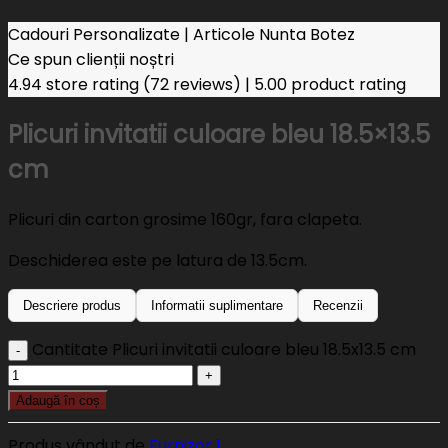
Cadouri Personalizate | Articole Nunta Botez
Ce spun clienții noștri
4.94 store rating
(72 reviews)
|
5.00 product rating
Plicuri invitatii culoare bleu 18.5×13.5
cm
Plicuri din carton grosime 160gr, fara clapeta.
Deschiderea este pe latura de 13.5cm.
Descriere produs
Informatii suplimentare
Recenzii
Cantitate Plicuri invitatii culoare bleu 18.5x13.5 cm
Adaugă în coș
Produs vândut de
Furnizor 1