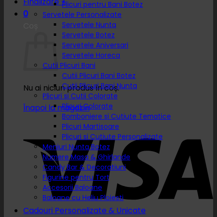
Finalizare
+
Plicuri pentru Bani Botez
0
Servetele Personalizate
Servetele Nunta
Coș
Servetele Botez
Servetele Aniversari
Servetele Horeca
Cutii Plicuri Bani
Cutii Plicuri Bani Botez
Cutii Plicuri Bani Nunta
Nu ai niciun produs în coș.
Plicuri si Cutii Colorate
Plicuri Colorate
Înapoi la magazin
Bomboniere si Cutiute Tematice
Plicuri Martisoare
Plicuri si Cutiute Personalizate
Meniuri Nunta Botez
Numere Masa & Ghirlande
Candy Bar & Decoratiuni
Figurine pentru Tort
Accesorii Baloane
Baloane cu Heliu Ploiesti
Cadouri Personalizate & Unicate