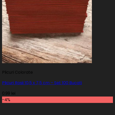
Plicuri Colorate
Plicuri Rosii 10,5 x 7,5 cm – Set 100 Bucati
0.99
lei
-4%