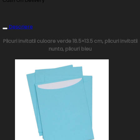
Cash On Delivery
Descriere
Plicuri invitatii culoare verde 18.5×13.5 cm, plicuri invitatii
nunta, plicuri bleu