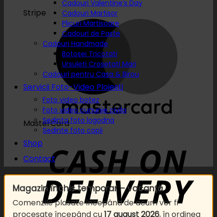
Cadouri Valentine’s Day
Stripe
Cadouri Martisor
Plicuri Martisoare
Cadouri de Paste
Cadouri Handmade
Botosei Tricotati
Ursuleti Crosetati Mari
Cadouri pentru Casa & Birou
Servicii Foto-Video Ploiesti
Foto video botez
Foto video cununie civila
Sedinta foto logodna
MasterCard
Sedinte foto copii
Shop
Contact
Magazin închis temporar – vacanță
Comenzile plasate începând de acum vor fi
procesate începând cu
17 august 2026
, în ordinea