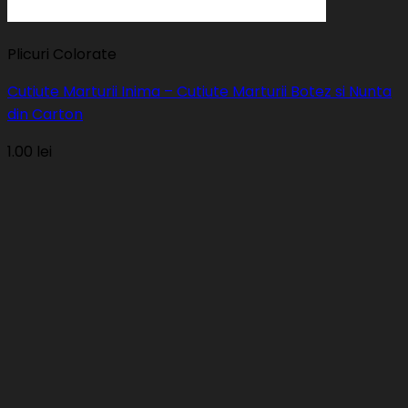
Plicuri Colorate
Cutiute Marturii Inima – Cutiute Marturii Botez si Nunta
din Carton
1.00
lei