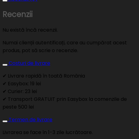
Recenzii
Nu există încă recenzii.
Numai clienții autentificați, care au cumpărat acest
produs, pot să scrie o recenzie.
Costuri de livrare
✔ Livrare rapidă în toată România
✔ Easybox: 19 lei
✔ Curier: 23 lei
✔ Transport GRATUIT prin Easybox la comenzile de
peste 500 lei
Termen de livrare
Livrarea se face în 1-3 zile lucrătoare.