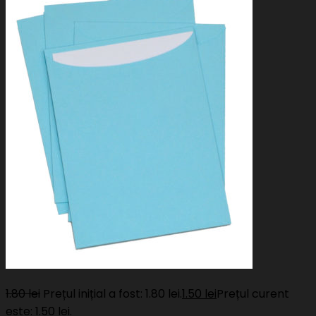
1.80
lei
Prețul inițial a fost: 1.80 lei.
1.50
lei
Prețul curent
este: 1.50 lei.