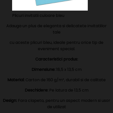
Plicuri invitatii culoare bleu
Adauga un plus de eleganta si delicatete invitatiilor
tale
cu aceste plicuri bleu, ideale pentru orice tip de
eveniment special.
Caracteristici produs:
Dimensiune:
18,5 x 13,5 cm
Material:
Carton de 160 g/m², durabil si de calitate
Deschidere:
Pe latura de 13,5 cm
Design:
Fara clapeta, pentru un aspect modern si usor
de utilizat