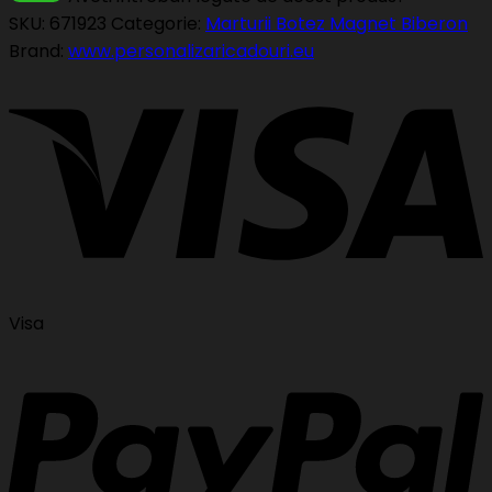
SKU:
671923
Categorie:
Marturii Botez Magnet Biberon
Brand:
www.personalizaricadouri.eu
Visa