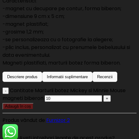
Caracteristici:
-magnet cu decupare pe contur, forma biberon;
-dimensiune 9 cm x 5 cm;
-magnet plastifiat;
-grosime 1,2 mm;
-se personalizeaza cu o fotografie la alegere;
-plic inclus, personalizat cu prenumele bebelusului si
data evenimentului.
Magneti plastifiati, marturii botez forma biberon.
Descriere produs
Informatii suplimentare
Recenzii
Cantitate Marturii botez Mickey si Minnie Mouse
magneti biberon
Adaugă în coș
Produs vândut de
Furnizor 2
Aveti intrebari legate de acest produs?