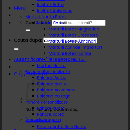
Invitatii Botez
Menu
Invitatii Aniversari
Marturii Nunta Botez
Caută după:
Marturii Botez
Marturii Botez Magnetice
Marturii Botez Crosetate
Caută după:
Marturii Botez Lumanari
Marturii Aprinde-ma la tort
Marturii Botez Iconite
Autentificare / Înregistrare
Rame Foto Marturii
Marturii Nunta
Baloane Personalizate
Coș /
0.00
lei
0
Baloane Botez
Baloane Nunta
Baloane Aniversare
Baloane cu Logo
Pahare Personalizate
Pahare Nunta
Nu ai niciun produs în coș.
Pahare Botez
Înapoi la magazin
Plicuri Pentru Dar
Plicuri pentru Bani Nunta