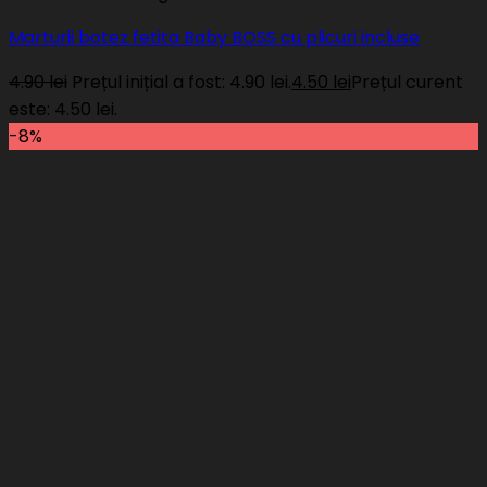
Marturii botez fetita Baby BOSS cu plicuri incluse
4.90
lei
Prețul inițial a fost: 4.90 lei.
4.50
lei
Prețul curent
este: 4.50 lei.
-8%