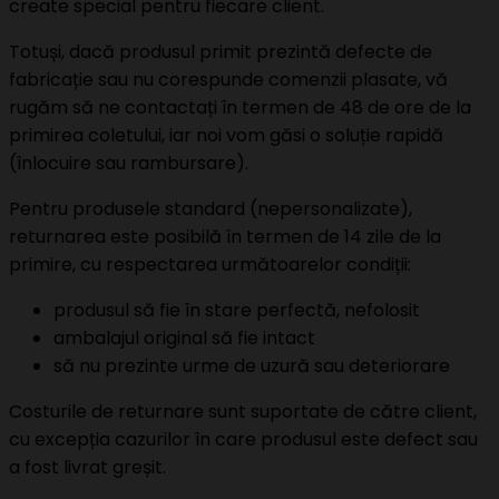
create special pentru fiecare client.
Totuși, dacă produsul primit prezintă defecte de
fabricație sau nu corespunde comenzii plasate, vă
rugăm să ne contactați în termen de 48 de ore de la
primirea coletului, iar noi vom găsi o soluție rapidă
(înlocuire sau rambursare).
Pentru produsele standard (nepersonalizate),
returnarea este posibilă în termen de 14 zile de la
primire, cu respectarea următoarelor condiții:
produsul să fie în stare perfectă, nefolosit
ambalajul original să fie intact
să nu prezinte urme de uzură sau deteriorare
Costurile de returnare sunt suportate de către client,
cu excepția cazurilor în care produsul este defect sau
a fost livrat greșit.