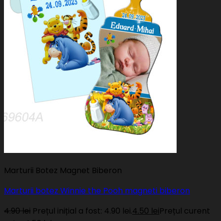
Marturii Botez Magnet Biberon
Marturii botez Winnie the Pooh magneti biberon
4.90
lei
Prețul inițial a fost: 4.90 lei.
4.50
lei
Prețul curent