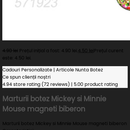
4.90
lei
Prețul inițial a fost: 4.90 lei.
4.50
lei
Prețul curent
este: 4.50 lei.
Cadouri Personalizate | Articole Nunta Botez
Ce spun clienții noștri
4.94 store rating
(72 reviews)
|
5.00 product rating
Marturii botez Mickey si Minnie
Mouse magneti biberon
Marturii botez Mickey si Minnie Mouse magneti biberon