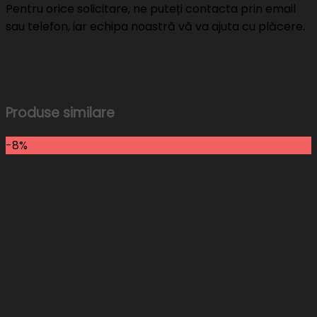
Pentru orice solicitare, ne puteți contacta prin email
sau telefon, iar echipa noastră vă va ajuta cu plăcere.
Produse similare
-8%