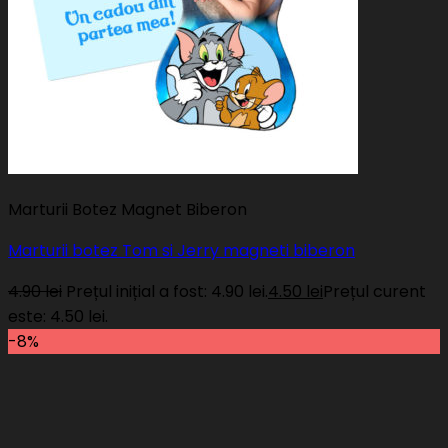
Marturii Botez Magnet Biberon
Marturii botez Tom si Jerry magneti biberon
4.90
lei
Prețul inițial a fost: 4.90 lei.
4.50
lei
Prețul curent
este: 4.50 lei.
-8%