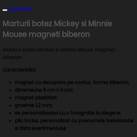
Descriere
Marturii botez Mickey si Minnie
Mouse magneti biberon
Marturii botez Mickey si Minnie Mouse magneti
biberon
Caracteristici:
magnet cu decupare pe contur, forma biberon;
dimensiune 9 cm x 5 cm;
magnet plastifiat;
grosime 1,2 mm;
se personalizeaza cu o fotografie la alegere;
plic inclus, personalizat cu prenumele bebelusului
si data evenimentului.