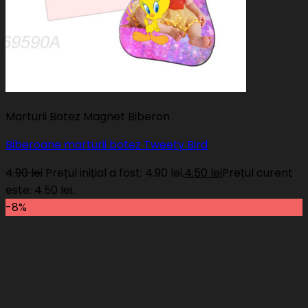
Marturii Botez Magnet Biberon
Biberoane marturii botez Tweety Bird
4.90
lei
Prețul inițial a fost: 4.90 lei.
4.50
lei
Prețul curent
este: 4.50 lei.
-8%