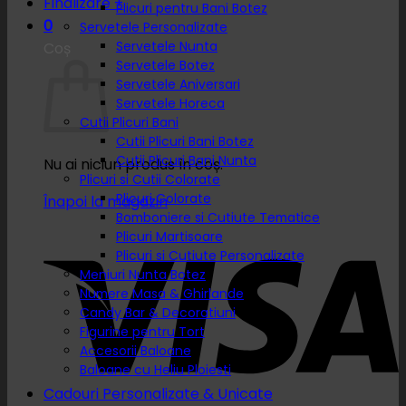
Finalizare
+
Plicuri pentru Bani Botez
0
Servetele Personalizate
Servetele Nunta
Coș
Servetele Botez
Servetele Aniversari
Servetele Horeca
Cutii Plicuri Bani
Cutii Plicuri Bani Botez
Cutii Plicuri Bani Nunta
Nu ai niciun produs în coș.
Plicuri si Cutii Colorate
Plicuri Colorate
Înapoi la magazin
Bomboniere si Cutiute Tematice
Plicuri Martisoare
Plicuri si Cutiute Personalizate
Meniuri Nunta Botez
Numere Masa & Ghirlande
Candy Bar & Decoratiuni
Figurine pentru Tort
Accesorii Baloane
Baloane cu Heliu Ploiesti
Cadouri Personalizate & Unicate