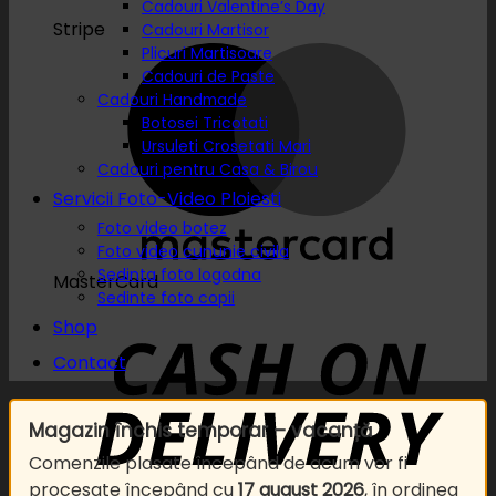
Cadouri Valentine’s Day
Stripe
Cadouri Martisor
Plicuri Martisoare
Cadouri de Paste
Cadouri Handmade
Botosei Tricotati
Ursuleti Crosetati Mari
Cadouri pentru Casa & Birou
Servicii Foto-Video Ploiesti
Foto video botez
Foto video cununie civila
Sedinta foto logodna
MasterCard
Sedinte foto copii
Shop
Contact
Magazin închis temporar – vacanță
Comenzile plasate începând de acum vor fi
procesate începând cu
17 august 2026
, în ordinea