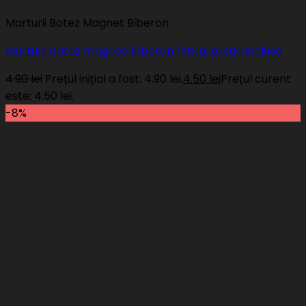
Marturii Botez Magnet Biberon
Marturii botez magneti biberon fetita, plicuri incluse
4.90
lei
Prețul inițial a fost: 4.90 lei.
4.50
lei
Prețul curent
este: 4.50 lei.
-8%