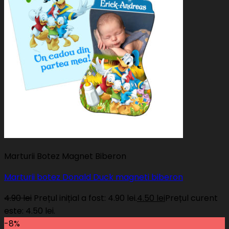
Marturii Botez Magnet Biberon
Marturii botez Donald Duck magneti biberon
4.90
lei
Prețul inițial a fost: 4.90 lei.
4.50
lei
Prețul curent
este: 4.50 lei.
-8%