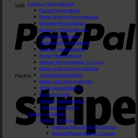
Cadouri Personalizate
Visa
Puzzle Personalizat
Rame Ardezie Personalizate
Magneti Personalizati
Brelocuri Personalizate
Cani Personalizate
Pusculita Personalizata
Ceasuri Personalizate
Perne Personalizate
Globuri Personalizate Cu Poze
Rame Ardezie Personalizate
Jucarii Personalizate
PayPal
Rame Foto Personalizate
Sticle Personalizate
Etichete sticle
Tricouri Personalizate
Cadouri Aniversari
Cadouri de Sezon
Cadouri Craciun
Cadouri Personalizate Craciun
Globuri Personalizate Craciun