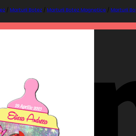
tez
/
Marturii Botez
/
Marturii Botez Magnetice
/
Marturii B