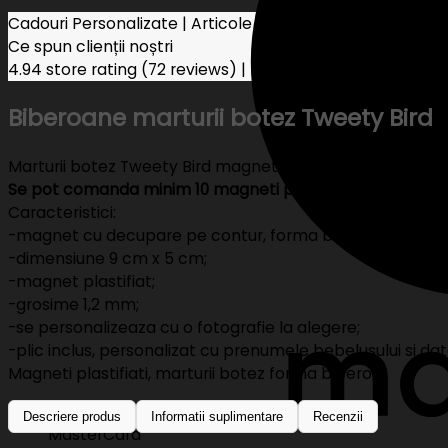
Cadouri Personalizate | Articole Nunta Botez
Ce spun clienții noștri
4.94 store rating
(72 reviews)
|
5.00 product rating
Biberoane marturii botez Tweety Bird
Marturii botez Tweety Bird magneti biberon
Se pot comanda minim 10 magneti personalizati identic.
Caracteristici:
-magnet cu decupare pe contur, forma biberon;
-dimensiune 9 cm x 5 cm;
-magnet plastifiat;
-grosime 1,2 mm;
-se personalizeaza cu o fotografie la alegere;
-plic inclus, personalizat cu prenumele bebelusului si da
Magneti plastifiati, marturii botez forma biberon.
Descriere produs
Informatii suplimentare
Recenzii
MasterCard