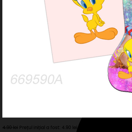
Stripe
4.90
lei
Prețul inițial a fost: 4.90 lei.
4.50
lei
Prețul curent este