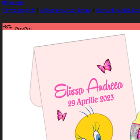
Filtrează
Prima pagină
/
Articole Nunta-Botez
/
Marturii Nunta Bo
-8%
PayPal