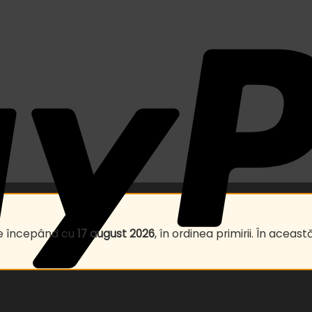
te începând cu
17 august 2026
, în ordinea primirii. În ace