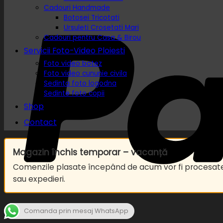
Cadouri Handmade
Botosei Tricotati
Ursuleti Crosetati Mari
Cadouri pentru Casa & Birou
Servicii Foto-Video Ploiesti
Foto video botez
Foto video cununie civila
Sedinta foto logodna
Sedinte foto copii
Shop
Contact
Magazin închis temporar – vacanță
Comenzile plasate începând de acum vor fi procesa
sau expedieri.
Comanda prin mesaj WhatsApp