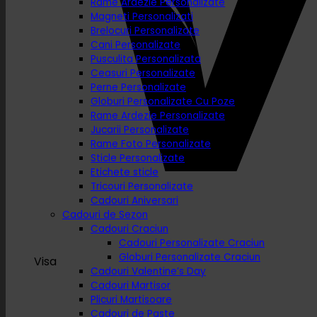
Rame Ardezie Personalizate
Magneti Personalizati
Brelocuri Personalizate
Cani Personalizate
Pusculita Personalizata
Ceasuri Personalizate
Perne Personalizate
Globuri Personalizate Cu Poze
Rame Ardezie Personalizate
Jucarii Personalizate
Rame Foto Personalizate
Sticle Personalizate
Etichete sticle
Tricouri Personalizate
Cadouri Aniversari
Cadouri de Sezon
Cadouri Craciun
Cadouri Personalizate Craciun
Globuri Personalizate Craciun
Visa
Cadouri Valentine’s Day
Cadouri Martisor
Plicuri Martisoare
Cadouri de Paste