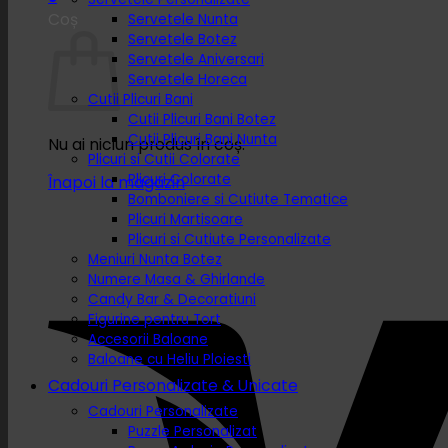
Coș
Servetele Nunta
Servetele Botez
Servetele Aniversari
Servetele Horeca
Cutii Plicuri Bani
Cutii Plicuri Bani Botez
Cutii Plicuri Bani Nunta
Nu ai niciun produs în coș.
Plicuri si Cutii Colorate
Plicuri Colorate
Înapoi la magazin
Bomboniere si Cutiute Tematice
Plicuri Martisoare
Plicuri si Cutiute Personalizate
Meniuri Nunta Botez
Numere Masa & Ghirlande
Candy Bar & Decoratiuni
Figurine pentru Tort
Accesorii Baloane
Baloane cu Heliu Ploiesti
Cadouri Personalizate & Unicate
Cadouri Personalizate
Puzzle Personalizat