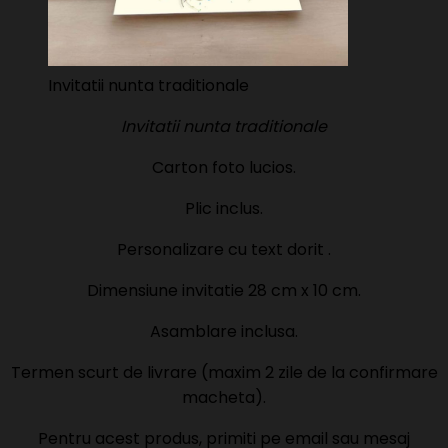
Invitatii nunta traditionale
Invitatii nunta traditionale
Carton foto lucios.
Plic inclus.
Personalizare cu text dorit .
Dimensiune invitatie 28 cm x 10 cm.
Asamblare inclusa.
Termen scurt de livrare (maxim 2 zile de la confirmare
macheta).
Pentru acest produs, primiti pe email sau mesaj