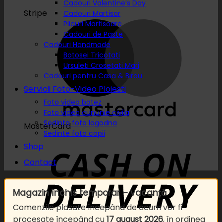
Cadouri Valentine’s Day
Stripe
Cadouri Martisor
Plicuri Martisoare
Cadouri de Paste
Cadouri Handmade
Botosei Tricotati
Ursuleti Crosetati Mari
Cadouri pentru Casa & Birou
Servicii Foto-Video Ploiesti
Foto video botez
Foto video cununie civila
Sedinta foto logodna
MasterCard
Sedinte foto copii
Shop
Contact
Magazin închis temporar – vacanță
Comenzile plasate începând de acum vor fi
procesate începând cu
17 august 2026
, în ordinea