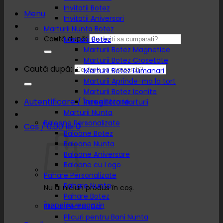
Invitatii Botez
Menu
Invitatii Aniversari
Marturii Nunta Botez
Caută după:
Marturii Botez
Marturii Botez Magnetice
Marturii Botez Crosetate
Caută după:
Marturii Botez Lumanari
Marturii Aprinde-ma la tort
Marturii Botez Iconite
Autentificare / Înregistrare
Rame Foto Marturii
Marturii Nunta
Baloane Personalizate
Coș /
0.00
lei
0
Baloane Botez
Baloane Nunta
Baloane Aniversare
Baloane cu Logo
Pahare Personalizate
Pahare Nunta
Nu ai niciun produs în coș.
Pahare Botez
Înapoi la magazin
Plicuri Pentru Dar
Plicuri pentru Bani Nunta