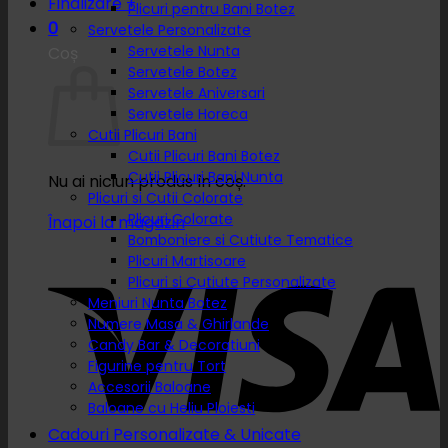
Finalizare
+
Plicuri pentru Bani Botez
0
Servetele Personalizate
Servetele Nunta
Coș
Servetele Botez
Servetele Aniversari
Servetele Horeca
Cutii Plicuri Bani
Cutii Plicuri Bani Botez
Cutii Plicuri Bani Nunta
Nu ai niciun produs în coș.
Plicuri si Cutii Colorate
Plicuri Colorate
Înapoi la magazin
Bomboniere si Cutiute Tematice
Plicuri Martisoare
Plicuri si Cutiute Personalizate
Meniuri Nunta Botez
Numere Masa & Ghirlande
Candy Bar & Decoratiuni
Figurine pentru Tort
Accesorii Baloane
Baloane cu Heliu Ploiesti
Cadouri Personalizate & Unicate