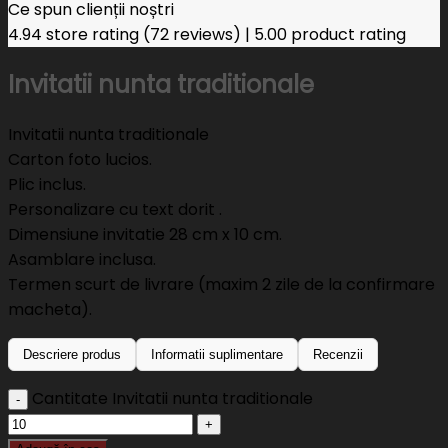
Ce spun clienții noștri
4.94 store rating
(72 reviews)
|
5.00 product rating
Invitatii nunta traditionale
Invitatii nunta traditionale
Carton foto lucios.
Plic inclus.
Personalizare cu text dorit .
Dimensiune invitatie 28 cm x 10 cm.
Asamblare inclusa.
Termen scurt de livrare (maxim 2 zile de la confirmare
macheta).
Descriere produs
Informatii suplimentare
Recenzii
Cantitate Invitatii nunta traditionale