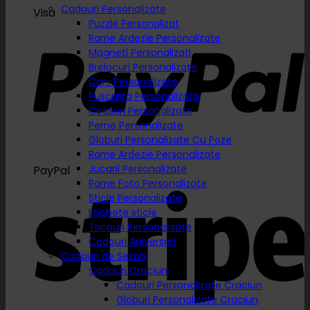
Cadouri Personalizate
Visa
Puzzle Personalizat
Rame Ardezie Personalizate
Magneti Personalizati
Brelocuri Personalizate
Cani Personalizate
Pusculita Personalizata
Ceasuri Personalizate
Perne Personalizate
Globuri Personalizate Cu Poze
Rame Ardezie Personalizate
Jucarii Personalizate
PayPal
Rame Foto Personalizate
Sticle Personalizate
Etichete sticle
Tricouri Personalizate
Cadouri Aniversari
Cadouri de Sezon
Cadouri Craciun
Cadouri Personalizate Craciun
Globuri Personalizate Craciun