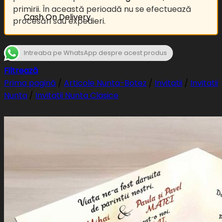
primirii. În această perioadă nu se efectuează
Cash On Delivery
procesări sau expedieri.
Intreaba pe WhatsApp despre acest produs
Filtrează
Prima pagină
/
Articole Nunta-Botez
/
Invitatii
/
Invitatii
Nunta
/
Invitatii Nunta Clasice