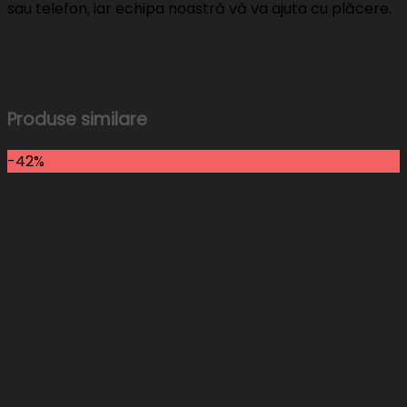
sau telefon, iar echipa noastră vă va ajuta cu plăcere.
Produse similare
-42%