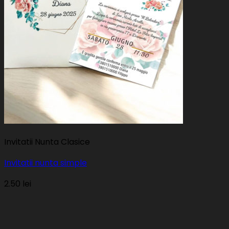
Invitatii Nunta Clasice
Invitatii nunta simple
2.50
lei