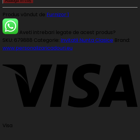
Adaugă în coș
Produs vândut de
Furnizor 1
Aveti intrebari legate de acest produs?
SKU:
679888
Categorie:
Invitatii Nunta Clasice
Brand:
www.personalizaricadouri.eu
Visa