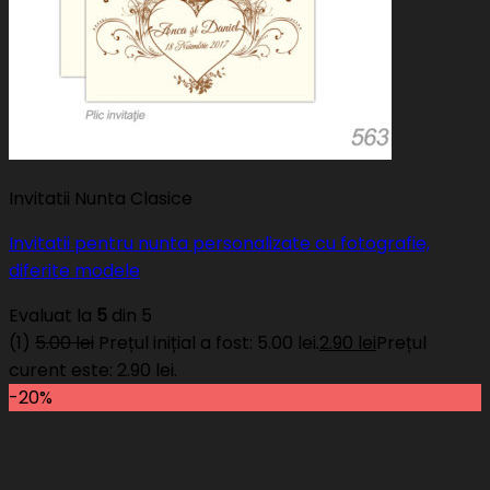
Invitatii Nunta Clasice
Invitatii pentru nunta personalizate cu fotografie,
diferite modele
Evaluat la
5
din 5
(1)
5.00
lei
Prețul inițial a fost: 5.00 lei.
2.90
lei
Prețul
curent este: 2.90 lei.
-20%