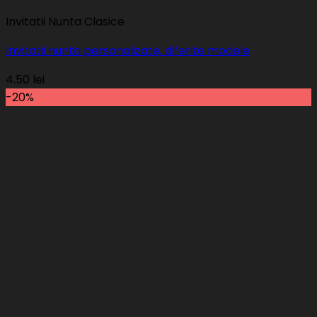
Invitatii Nunta Clasice
Invitatii nunta personalizate, diferite modele
4.50
lei
-20%