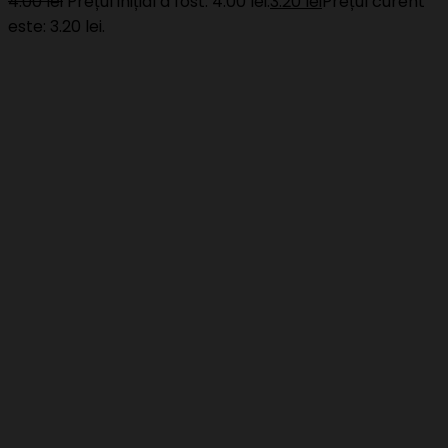
4.00
lei
Prețul inițial a fost: 4.00 lei.
3.20
lei
Prețul curent
este: 3.20 lei.