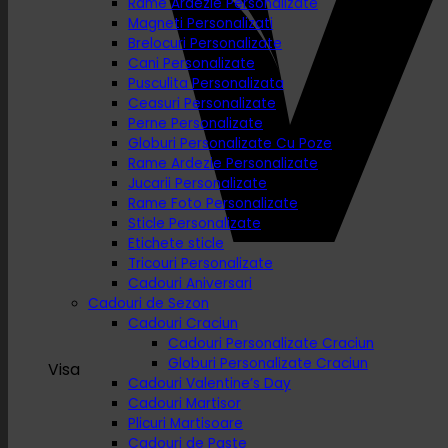
Rame Ardezie Personalizate
Magneti Personalizati
Brelocuri Personalizate
Cani Personalizate
Pusculita Personalizata
Ceasuri Personalizate
Perne Personalizate
Globuri Personalizate Cu Poze
Rame Ardezie Personalizate
Jucarii Personalizate
Rame Foto Personalizate
Sticle Personalizate
Etichete sticle
Tricouri Personalizate
Cadouri Aniversari
Cadouri de Sezon
Cadouri Craciun
Cadouri Personalizate Craciun
Globuri Personalizate Craciun
Visa
Cadouri Valentine’s Day
Cadouri Martisor
Plicuri Martisoare
Cadouri de Paste