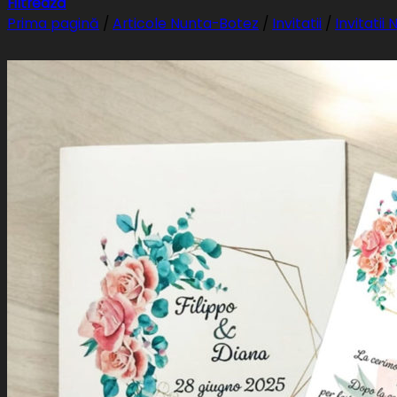
Filtrează
Prima pagină
/
Articole Nunta-Botez
/
Invitatii
/
Invitatii
PayPal