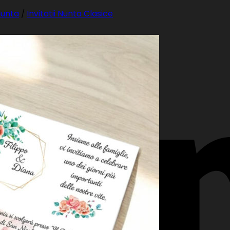
 Nunta
/
Invitatii Nunta Clasice