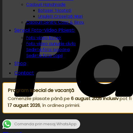
Cadouri Handmade
Botosei Tricotati
Ursuleti Crosetati Mari
Cadouri pentru Casa & Birou
Servicii Foto-Video Ploiesti
Foto video botez
Foto video cununie civila
Sedinta foto logodna
Sedinte foto copii
Shop
Contact
Program special de vacanță
Comenzile plasate până pe
6 august 2026 inclusiv
pot fi
17 august 2026
, în ordinea primirii.
Comanda prin mesaj WhatsApp