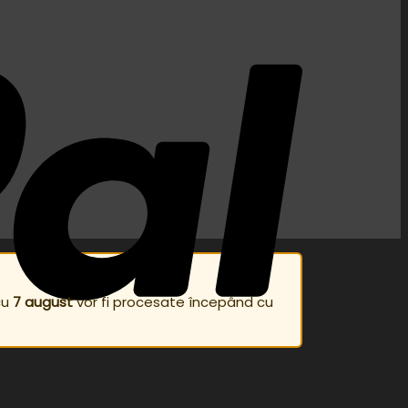
cu
7 august
vor fi procesate începând cu