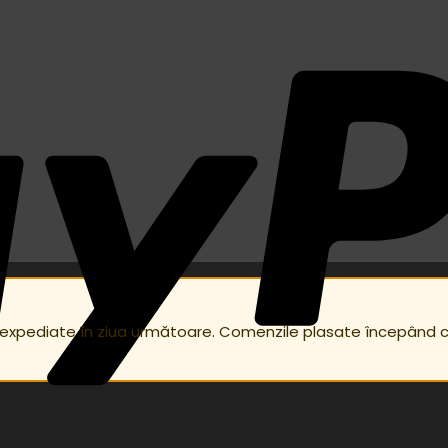
 expediate în ziua următoare. Comenzile plasate începând 