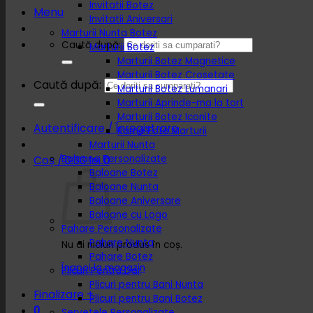
Invitatii Botez
Menu
Invitatii Aniversari
Marturii Nunta Botez
Caută după:
Marturii Botez
Marturii Botez Magnetice
Marturii Botez Crosetate
Caută după:
Marturii Botez Lumanari
Marturii Aprinde-ma la tort
Marturii Botez Iconite
Autentificare / Înregistrare
Rame Foto Marturii
Marturii Nunta
Baloane Personalizate
Coș /
0.00
lei
0
Baloane Botez
Baloane Nunta
Baloane Aniversare
Baloane cu Logo
Pahare Personalizate
Pahare Nunta
Nu ai niciun produs în coș.
Pahare Botez
Înapoi la magazin
Plicuri Pentru Dar
Plicuri pentru Bani Nunta
Finalizare
+
Plicuri pentru Bani Botez
0
Servetele Personalizate