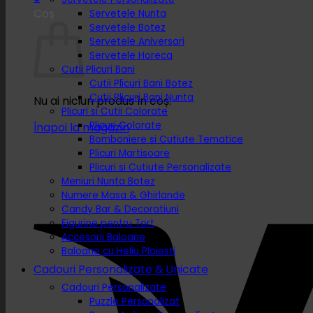
Coș
Servetele Nunta
Servetele Botez
Servetele Aniversari
Servetele Horeca
Cutii Plicuri Bani
Cutii Plicuri Bani Botez
Cutii Plicuri Bani Nunta
Nu ai niciun produs în coș.
Plicuri si Cutii Colorate
Plicuri Colorate
Înapoi la magazin
Bomboniere si Cutiute Tematice
Plicuri Martisoare
Plicuri si Cutiute Personalizate
Meniuri Nunta Botez
Numere Masa & Ghirlande
Candy Bar & Decoratiuni
Figurine pentru Tort
Accesorii Baloane
Baloane cu Heliu Ploiesti
Cadouri Personalizate & Unicate
Cadouri Personalizate
Puzzle Personalizat