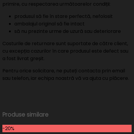
primire, cu respectarea următoarelor condiții:
produsul să fie în stare perfectă, nefolosit
ambalajul original să fie intact
să nu prezinte urme de uzură sau deteriorare
Costurile de returnare sunt suportate de către client,
cu excepția cazurilor în care produsul este defect sau
a fost livrat greșit.
Pentru orice solicitare, ne puteți contacta prin email
sau telefon, iar echipa noastră vă va ajuta cu plăcere.
Produse similare
-20%