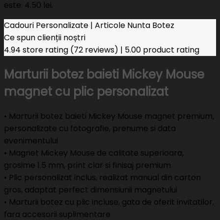
este: 4.50 lei.
Cadouri Personalizate | Articole Nunta Botez
Ce spun clienții noștri
4.94 store rating
(72 reviews)
|
5.00 product rating
Marturii botez baieti Mickey Mouse
magnet cu plic personalizat
• Marturii botez baieti Mickey Mouse magnet premium,
personalizate cu fotografie, prenume si data
evenimentului
• Magnet Mickey Mouse de calitate superioara,
grosime 1.5 mm, print clar si finisaj premium
• Plic personalizat inclus, realizat manual din carton
gros, adaptat perfect dimensiunii magnetului
• Marturii botez cu plic incluse, gata de oferit invitatilor,
fara accesorii suplimentare