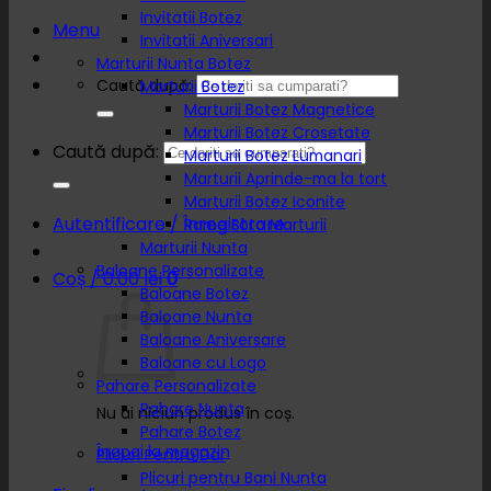
Invitatii Botez
Menu
Invitatii Aniversari
Marturii Nunta Botez
Caută după:
Marturii Botez
Marturii Botez Magnetice
Marturii Botez Crosetate
Caută după:
Marturii Botez Lumanari
Marturii Aprinde-ma la tort
Marturii Botez Iconite
Autentificare / Înregistrare
Rame Foto Marturii
Marturii Nunta
Baloane Personalizate
Coș /
0.00
lei
0
Baloane Botez
Baloane Nunta
Baloane Aniversare
Baloane cu Logo
Pahare Personalizate
Pahare Nunta
Nu ai niciun produs în coș.
Pahare Botez
Înapoi la magazin
Plicuri Pentru Dar
Plicuri pentru Bani Nunta