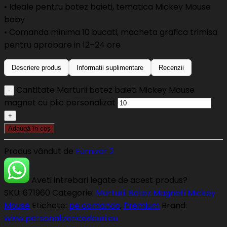
• Ideale pentru botez baieti, tematica Mickey Mouse
baby
• Comanda minima 10 bucati, macheta grafica trimisa
pentru aprobare in 12–24 ore
Descriere produs
Informatii suplimentare
Recenzii
Cantitate Marturii botez baieti Mickey Mouse
magnet cu plic personalizat
Adaugă în coș
Produs vândut de
Furnizor 2
Aveti intrebari legate de acest produs?
SKU:
671960
Categorie:
Marturii Botez Magneti Mickey
Mouse
Etichete:
pe comanda
,
Premium
Brand:
www.personalizaricadouri.eu