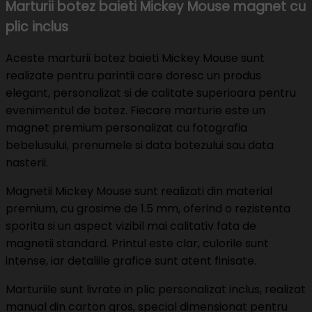
Marturii botez baieti Mickey Mouse magnet cu
plic inclus
Aceste marturii botez baieti Mickey Mouse sunt
realizate pentru parintii care doresc un produs
elegant, personalizat si de calitate superioara pentru
evenimentul de botez. Fiecare marturie este un
magnet premium personalizat cu fotografia
bebelusului, prenumele si data botezului sau data
nasterii.
Magnetii Mickey Mouse sunt realizati din material
premium, cu grosime de 1.5 mm, oferind o rezistenta
sporita si un aspect vizibil mai calitativ fata de
magnetii standard. Printul este clar, culorile sunt
intense, iar detaliile grafice sunt atent finisate.
Marturiile sunt livrate in plic personalizat inclus, realizat
manual din carton gros, special dimensionat pentru