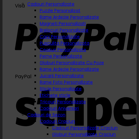
Cadouri Personalizate
Visa
Puzzle Personalizat
Rame Ardezie Personalizate
Magneti Personalizati
Brelocuri Personalizate
Cani Personalizate
Pusculita Personalizata
Ceasuri Personalizate
Perne Personalizate
Globuri Personalizate Cu Poze
Rame Ardezie Personalizate
Jucarii Personalizate
PayPal
Rame Foto Personalizate
Sticle Personalizate
Etichete sticle
Tricouri Personalizate
Cadouri Aniversari
Cadouri de Sezon
Cadouri Craciun
Cadouri Personalizate Craciun
Globuri Personalizate Craciun