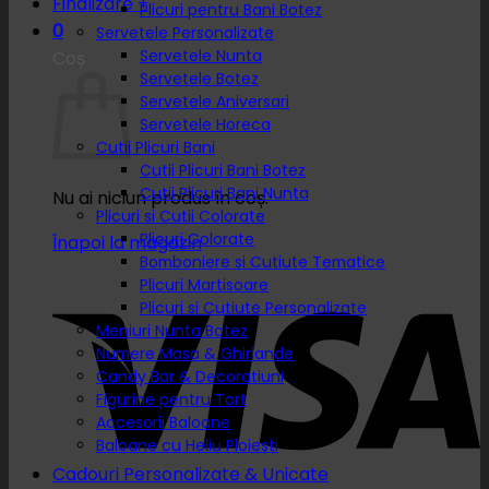
Finalizare
+
Plicuri pentru Bani Botez
0
Servetele Personalizate
Servetele Nunta
Coș
Servetele Botez
Servetele Aniversari
Servetele Horeca
Cutii Plicuri Bani
Cutii Plicuri Bani Botez
Cutii Plicuri Bani Nunta
Nu ai niciun produs în coș.
Plicuri si Cutii Colorate
Plicuri Colorate
Înapoi la magazin
Bomboniere si Cutiute Tematice
Plicuri Martisoare
Plicuri si Cutiute Personalizate
Meniuri Nunta Botez
Numere Masa & Ghirlande
Candy Bar & Decoratiuni
Figurine pentru Tort
Accesorii Baloane
Baloane cu Heliu Ploiesti
Cadouri Personalizate & Unicate