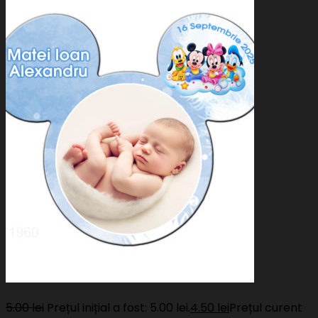
5.00
lei
Prețul inițial a fost: 5.00 lei.
4.50
lei
Prețul curent