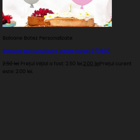
Baloane Botez Personalizate
Baloane personalizate barza model 670800
2.50
lei
Prețul inițial a fost: 2.50 lei.
2.00
lei
Prețul curent
este: 2.00 lei.