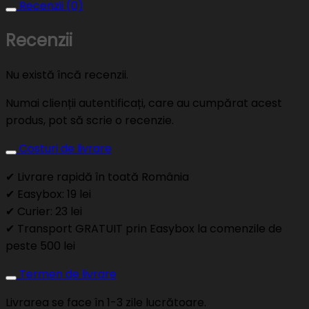
Recenzii (0)
Recenzii
Nu există încă recenzii.
Numai clienții autentificați, care au cumpărat acest
produs, pot să scrie o recenzie.
Costuri de livrare
✔ Livrare rapidă în toată România
✔ Easybox: 19 lei
✔ Curier: 23 lei
✔ Transport GRATUIT prin Easybox la comenzile de
peste 500 lei
Termen de livrare
Livrarea se face în 1-3 zile lucrătoare.