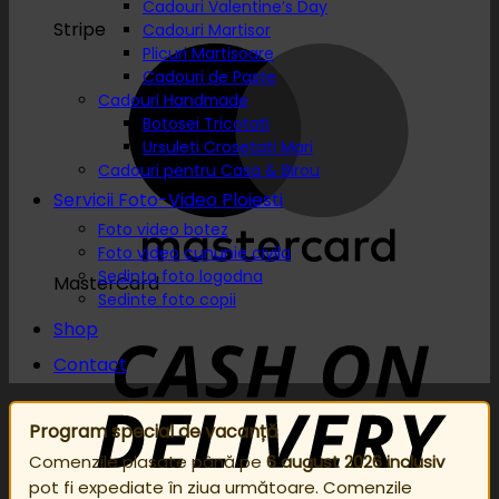
Cadouri Valentine’s Day
Stripe
Cadouri Martisor
Plicuri Martisoare
Cadouri de Paste
Cadouri Handmade
Botosei Tricotati
Ursuleti Crosetati Mari
Cadouri pentru Casa & Birou
Servicii Foto-Video Ploiesti
Foto video botez
Foto video cununie civila
Sedinta foto logodna
MasterCard
Sedinte foto copii
Shop
Contact
Program special de vacanță
Comenzile plasate până pe
6 august 2026 inclusiv
pot fi expediate în ziua următoare. Comenzile