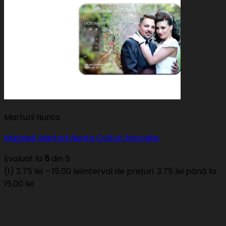
Marturii Nunta
Magneti Marturii Nunta Colturi Rotunjite
Evaluat la
5
din 5
(1)
3.75
lei
–
15.00
lei
Interval de prețuri: 3.75 lei până la
15.00 lei