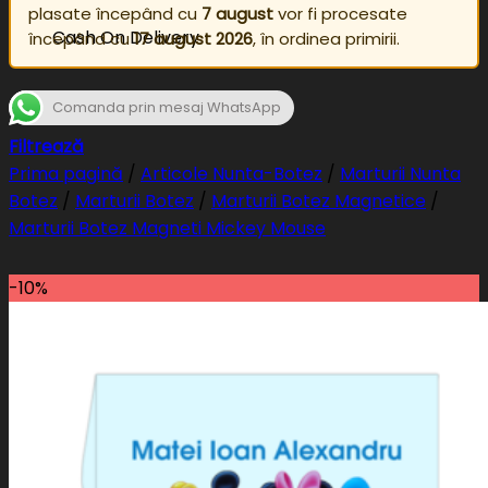
plasate începând cu
7 august
vor fi procesate
Cash On Delivery
începând cu
17 august 2026
, în ordinea primirii.
Comanda prin mesaj WhatsApp
Filtrează
Prima pagină
/
Articole Nunta-Botez
/
Marturii Nunta
Botez
/
Marturii Botez
/
Marturii Botez Magnetice
/
Marturii Botez Magneti Mickey Mouse
-10%