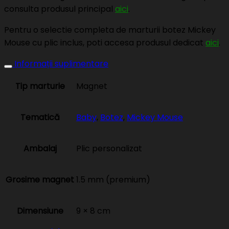
consulta produsul principal
aici
.
Pentru o selectie completa de marturii botez Mickey
Mouse cu plic inclus, poti accesa produsul dedicat
aici
.
Informații suplimentare
Tip marturie
Magnet
Tematică
Baby
,
Botez
,
Mickey Mouse
Ambalaj
Plic personalizat
Grosime magnet
1.5 mm (premium)
Dimensiune
9 × 8 cm