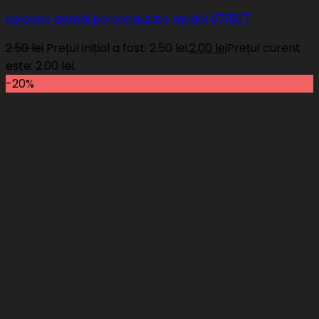
Baloane Bambi personalizate model 671567
2.50
lei
Prețul inițial a fost: 2.50 lei.
2.00
lei
Prețul curent
este: 2.00 lei.
-20%