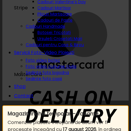
Cadouri Valentine’s Day
Stripe
Cadouri Martisor
Plicuri Martisoare
Cadouri de Paste
Cadouri Handmade
Botosei Tricotati
Ursuleti Crosetati Mari
Cadouri pentru Casa & Birou
Servicii Foto-Video Ploiesti
Foto video botez
Foto video cununie civila
Sedinta foto logodna
MasterCard
Sedinte foto copii
Shop
Contact
Magazin închis temporar – vacanță
Comenzile plasate începând de acum vor fi
procesate începând cu
17 august 2026
, în ordinea