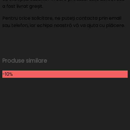
a fost livrat greșit.
Pentru orice solicitare, ne puteți contacta prin email
sau telefon, iar echipa noastră vă va ajuta cu plăcere.
Produse similare
-10%