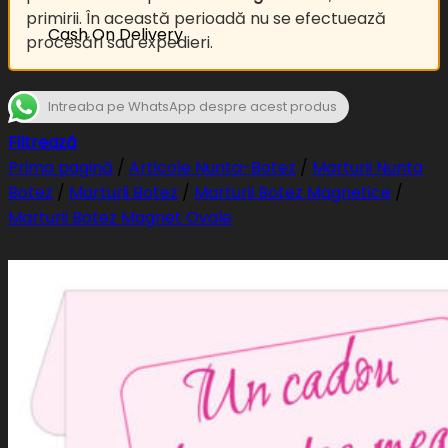
primirii. În această perioadă nu se efectuează
Cash On Delivery
procesări sau expedieri.
Intreaba pe WhatsApp despre acest produs
Filtrează
Prima pagină
/
Articole Nunta-Botez
/
Marturii Nunta
Botez
/
Marturii Botez
/
Marturii Botez Magnetice
/
Marturii Botez Magnet Ovale