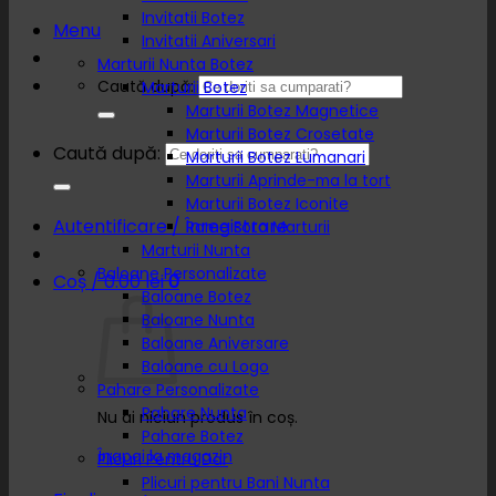
Invitatii Botez
Menu
Invitatii Aniversari
Marturii Nunta Botez
Caută după:
Marturii Botez
Marturii Botez Magnetice
Marturii Botez Crosetate
Caută după:
Marturii Botez Lumanari
Marturii Aprinde-ma la tort
Marturii Botez Iconite
Autentificare / Înregistrare
Rame Foto Marturii
Marturii Nunta
Baloane Personalizate
Coș /
0.00
lei
0
Baloane Botez
Baloane Nunta
Baloane Aniversare
Baloane cu Logo
Pahare Personalizate
Pahare Nunta
Nu ai niciun produs în coș.
Pahare Botez
Înapoi la magazin
Plicuri Pentru Dar
Plicuri pentru Bani Nunta