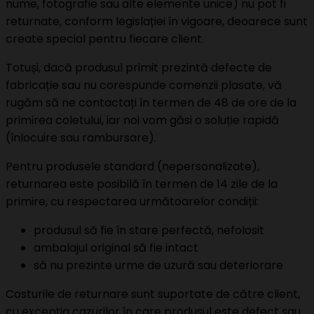
nume, fotografie sau alte elemente unice) nu pot fi
returnate, conform legislației în vigoare, deoarece sunt
create special pentru fiecare client.
Totuși, dacă produsul primit prezintă defecte de
fabricație sau nu corespunde comenzii plasate, vă
rugăm să ne contactați în termen de 48 de ore de la
primirea coletului, iar noi vom găsi o soluție rapidă
(înlocuire sau rambursare).
Pentru produsele standard (nepersonalizate),
returnarea este posibilă în termen de 14 zile de la
primire, cu respectarea următoarelor condiții:
produsul să fie în stare perfectă, nefolosit
ambalajul original să fie intact
să nu prezinte urme de uzură sau deteriorare
Costurile de returnare sunt suportate de către client,
cu excepția cazurilor în care produsul este defect sau