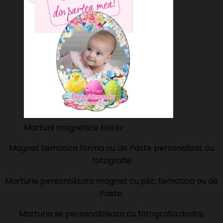
Marturii magnetice botez
Magnet tematica forma ou de Paste personalizat cu
fotografie
Marturie personalizata magnet cu plic, tematica ou de
Paste.
Marturia se personalizeaza cu fotografia dorita,