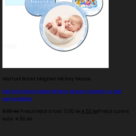
Marturii Botez Magneti Mickey Mouse
Marturii botez baieti Mickey Mouse magnet cu plic
personalizat
5.00
lei
Prețul inițial a fost: 5.00 lei.
4.50
lei
Prețul curent
este: 4.50 lei.