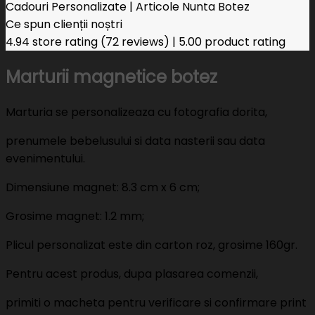
Cadouri Personalizate | Articole Nunta Botez
Ce spun clienții noștri
4.94 store rating
(72 reviews)
|
5.00 product rating
Marturii magnetice botez
Marturia se personalizeaza cu fotografia dorita,
prenumele bebelusului si data nasterii sau data
evenimentului.
Dimensiune magnet: 8.3 cm x 6 cm;
Grosime magnet: 1.2 mm;
Plicul personalizat este din carton roz, grosime 160gr.
Pentru acest produs, dupa plasarea comenzii,
primiti o macheta pentru verificare si confirmare print