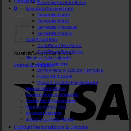
Finalizare
+
Plicuri pentru Bani Botez
0
Servetele Personalizate
Servetele Nunta
Coș
Servetele Botez
Servetele Aniversari
Servetele Horeca
Cutii Plicuri Bani
Cutii Plicuri Bani Botez
Cutii Plicuri Bani Nunta
Nu ai niciun produs în coș.
Plicuri si Cutii Colorate
Plicuri Colorate
Înapoi la magazin
Bomboniere si Cutiute Tematice
Plicuri Martisoare
Plicuri si Cutiute Personalizate
Meniuri Nunta Botez
Numere Masa & Ghirlande
Candy Bar & Decoratiuni
Figurine pentru Tort
Accesorii Baloane
Baloane cu Heliu Ploiesti
Cadouri Personalizate & Unicate