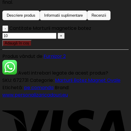
final.
Descriere produs
Informatii suplimentare
Recenzii
Cantitate Marturii magnetice botez
Adaugă în coș
Produs vândut de
Furnizor 2
Aveti intrebari legate de acest produs?
SKU:
672731
Categorie:
Marturii Botez Magnet Ovale
Etichetă:
pe comanda
Brand:
www.personalizaricadouri.eu