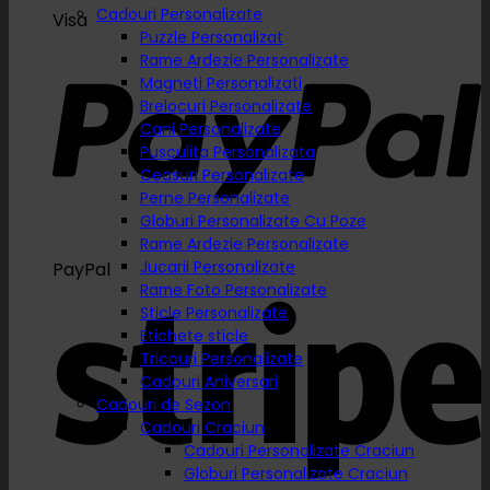
Cadouri Personalizate
Visa
Puzzle Personalizat
Rame Ardezie Personalizate
Magneti Personalizati
Brelocuri Personalizate
Cani Personalizate
Pusculita Personalizata
Ceasuri Personalizate
Perne Personalizate
Globuri Personalizate Cu Poze
Rame Ardezie Personalizate
Jucarii Personalizate
PayPal
Rame Foto Personalizate
Sticle Personalizate
Etichete sticle
Tricouri Personalizate
Cadouri Aniversari
Cadouri de Sezon
Cadouri Craciun
Cadouri Personalizate Craciun
Globuri Personalizate Craciun