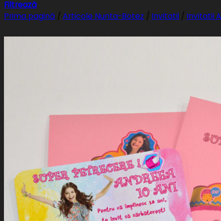
Filtrează
Prima pagină
/
Articole Nunta-Botez
/
Invitatii
/
Invitatii 
PayPal