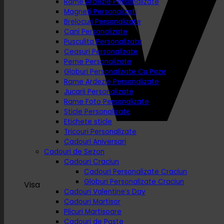
Rame Ardezie Personalizate
Magneti Personalizati
Brelocuri Personalizate
Cani Personalizate
Pusculita Personalizata
Ceasuri Personalizate
Perne Personalizate
Globuri Personalizate Cu Poze
Rame Ardezie Personalizate
Jucarii Personalizate
Rame Foto Personalizate
Sticle Personalizate
Etichete sticle
Tricouri Personalizate
Cadouri Aniversari
Cadouri de Sezon
Cadouri Craciun
Cadouri Personalizate Craciun
Globuri Personalizate Craciun
Visa
Cadouri Valentine’s Day
Cadouri Martisor
Plicuri Martisoare
Cadouri de Paste