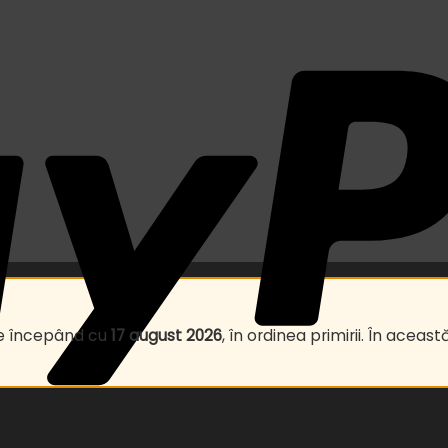
te începând cu
17 august 2026
, în ordinea primirii. În ace