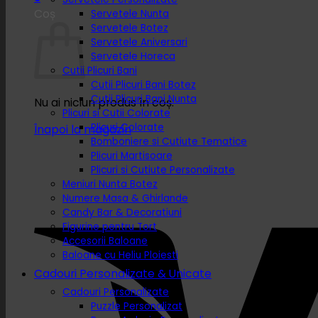
Coș
Servetele Nunta
Servetele Botez
Servetele Aniversari
Servetele Horeca
Cutii Plicuri Bani
Cutii Plicuri Bani Botez
Cutii Plicuri Bani Nunta
Nu ai niciun produs în coș.
Plicuri si Cutii Colorate
Plicuri Colorate
Înapoi la magazin
Bomboniere si Cutiute Tematice
Plicuri Martisoare
Plicuri si Cutiute Personalizate
Meniuri Nunta Botez
Numere Masa & Ghirlande
Candy Bar & Decoratiuni
Figurine pentru Tort
Accesorii Baloane
Baloane cu Heliu Ploiesti
Cadouri Personalizate & Unicate
Cadouri Personalizate
Puzzle Personalizat