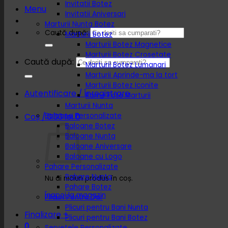
Invitatii Botez
Menu
Invitatii Aniversari
Marturii Nunta Botez
Caută după:
Marturii Botez
Marturii Botez Magnetice
Marturii Botez Crosetate
Caută după:
Marturii Botez Lumanari
Marturii Aprinde-ma la tort
Marturii Botez Iconite
Autentificare / Înregistrare
Rame Foto Marturii
Marturii Nunta
Baloane Personalizate
Coș /
0.00
lei
0
Baloane Botez
Baloane Nunta
Baloane Aniversare
Baloane cu Logo
Pahare Personalizate
Pahare Nunta
Nu ai niciun produs în coș.
Pahare Botez
Înapoi la magazin
Plicuri Pentru Dar
Plicuri pentru Bani Nunta
Finalizare
+
Plicuri pentru Bani Botez
0
Servetele Personalizate