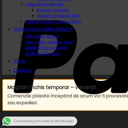
Cadouri Handmade
Botosei Tricotati
Ursuleti Crosetati Mari
Cadouri pentru Casa & Birou
Servicii Foto-Video Ploiesti
Foto video botez
Foto video cununie civila
Sedinta foto logodna
Sedinte foto copii
Shop
Contact
Magazin închis temporar – vacanță
Comenzile plasate începând de acum vor fi procesa
sau expedieri.
Comanda prin mesaj WhatsApp