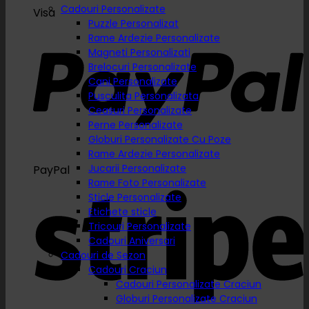
Cadouri Personalizate
Visa
Puzzle Personalizat
Rame Ardezie Personalizate
Magneti Personalizati
Brelocuri Personalizate
Cani Personalizate
Pusculita Personalizata
Ceasuri Personalizate
Perne Personalizate
Globuri Personalizate Cu Poze
Rame Ardezie Personalizate
Jucarii Personalizate
PayPal
Rame Foto Personalizate
Sticle Personalizate
Etichete sticle
Tricouri Personalizate
Cadouri Aniversari
Cadouri de Sezon
Cadouri Craciun
Cadouri Personalizate Craciun
Globuri Personalizate Craciun