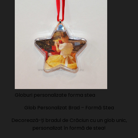
Globuri personalizate forma stea
Glob Personalizat Brad – Formă Stea
Decorează-ți bradul de Crăciun cu un glob unic,
personalizat în formă de stea!