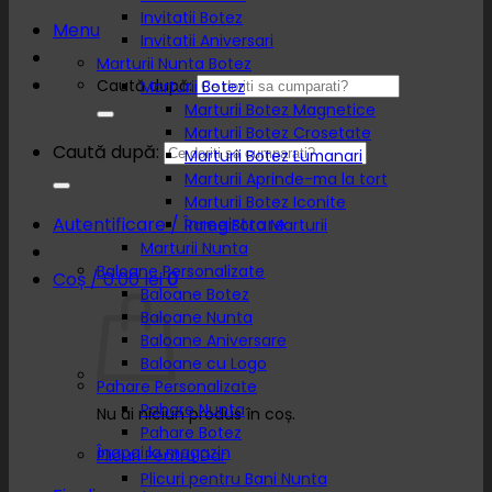
Invitatii Botez
Menu
Invitatii Aniversari
Marturii Nunta Botez
Caută după:
Marturii Botez
Marturii Botez Magnetice
Marturii Botez Crosetate
Caută după:
Marturii Botez Lumanari
Marturii Aprinde-ma la tort
Marturii Botez Iconite
Autentificare / Înregistrare
Rame Foto Marturii
Marturii Nunta
Baloane Personalizate
Coș /
0.00
lei
0
Baloane Botez
Baloane Nunta
Baloane Aniversare
Baloane cu Logo
Pahare Personalizate
Pahare Nunta
Nu ai niciun produs în coș.
Pahare Botez
Înapoi la magazin
Plicuri Pentru Dar
Plicuri pentru Bani Nunta