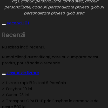
Tags: globuri personalizate forma stea, globuri
personalizate, cadouri personalizate ploiesti, globuri
personalizate ploiesti, glob stea
Recenzii (0)
Recenzii
Nu există încă recenzii.
Numai clienții autentificați, care au cumpărat acest
produs, pot să scrie o recenzie.
Costuri de livrare
✔ Livrare rapidă în toată România
✔ Easybox: 19 lei
✔ Curier: 23 lei
✔ Transport GRATUIT prin Easybox la comenzile de
peste 500 lei