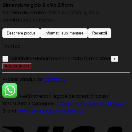
Dimensiune glob: 9 x 9 x 2.5 cm
Termen de livrare 1-2 zile lucratoare, de la
confirmarea comenzii.
Descriere produs
Informatii suplimentare
Recenzii
1 în stoc
Cantitate Globuri personalizate forma stea
Adaugă în coș
Produs vândut de
Furnizor 2
Aveti intrebari legate de acest produs?
SKU:
676823
Categorie:
Globuri Personalizate Craciun
Brand:
www.personalizaricadouri.eu