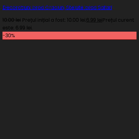
Decoratiuni brad Craciun, Stelute brad Safari
10.00
lei
Prețul inițial a fost: 10.00 lei.
6.99
lei
Prețul curent
este: 6.99 lei.
-30%