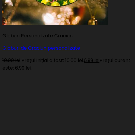
Globuri Personalizate Craciun
Globuri de Craciun personalizate
10.00
lei
Prețul inițial a fost: 10.00 lei.
6.99
lei
Prețul curent
este: 6.99 lei.