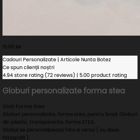
15.00
lei
Cadouri Personalizate | Articole Nunta Botez
Ce spun clienții noștri
4.94 store rating
(72 reviews)
|
5.00 product rating
Globuri personalizate forma stea
Glob Forma Stea
Globuri personalizate, forma stea, pentru brad. Globuri
din plastic, transparente, forma STEA.
Globul se personalizeaza fata si verso ( cu doua
fotografii ).