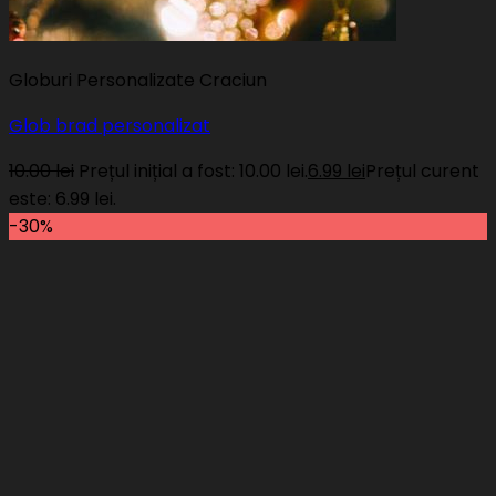
Globuri Personalizate Craciun
Glob brad personalizat
10.00
lei
Prețul inițial a fost: 10.00 lei.
6.99
lei
Prețul curent
este: 6.99 lei.
-30%