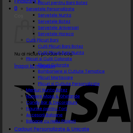
Finalizare
+
Plicuri pentru Bani Botez
0
Servetele Personalizate
Servetele Nunta
Coș
Servetele Botez
Servetele Aniversari
Servetele Horeca
Cutii Plicuri Bani
Cutii Plicuri Bani Botez
Cutii Plicuri Bani Nunta
Nu ai niciun produs în coș.
Plicuri si Cutii Colorate
Plicuri Colorate
Înapoi la magazin
Bomboniere si Cutiute Tematice
Plicuri Martisoare
Plicuri si Cutiute Personalizate
Meniuri Nunta Botez
Numere Masa & Ghirlande
Candy Bar & Decoratiuni
Figurine pentru Tort
Accesorii Baloane
Baloane cu Heliu Ploiesti
Cadouri Personalizate & Unicate