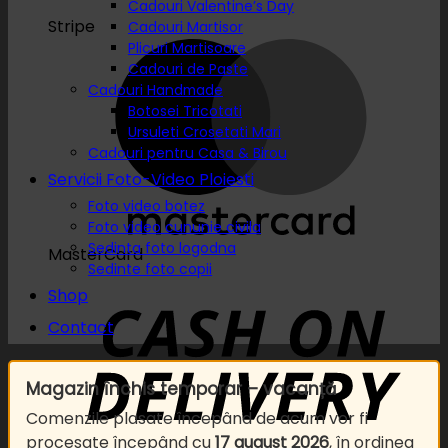
Cadouri Valentine’s Day
Stripe
Cadouri Martisor
Plicuri Martisoare
Cadouri de Paste
Cadouri Handmade
Botosei Tricotati
Ursuleti Crosetati Mari
Cadouri pentru Casa & Birou
Servicii Foto-Video Ploiesti
Foto video botez
Foto video cununie civila
Sedinta foto logodna
MasterCard
Sedinte foto copii
Shop
Contact
Magazin închis temporar – vacanță
Comenzile plasate începând de acum vor fi
procesate începând cu
17 august 2026
, în ordinea