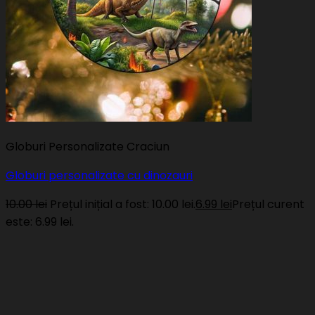
Globuri Personalizate Craciun
Globuri personalizate cu dinozauri
10.00
lei
Prețul inițial a fost: 10.00 lei.
6.99
lei
Prețul curent
este: 6.99 lei.