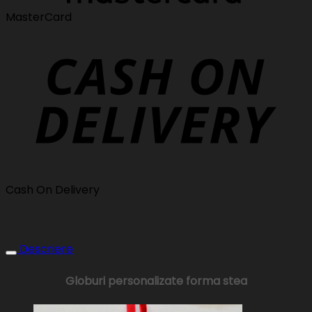
MasterCard
Cash On Delivery
Descriere
Globuri personalizate forma stea