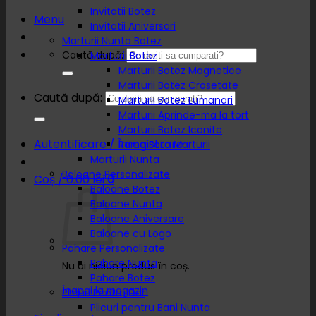
Invitatii Botez
Menu
Invitatii Aniversari
Marturii Nunta Botez
Caută după:
Marturii Botez
Marturii Botez Magnetice
Marturii Botez Crosetate
Caută după:
Marturii Botez Lumanari
Marturii Aprinde-ma la tort
Marturii Botez Iconite
Autentificare / Înregistrare
Rame Foto Marturii
Marturii Nunta
Baloane Personalizate
Coș /
0.00
lei
0
Baloane Botez
Baloane Nunta
Baloane Aniversare
Baloane cu Logo
Pahare Personalizate
Pahare Nunta
Nu ai niciun produs în coș.
Pahare Botez
Înapoi la magazin
Plicuri Pentru Dar
Plicuri pentru Bani Nunta