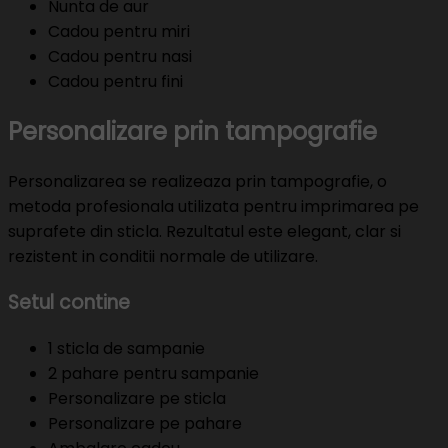
Nunta de aur
Cadou pentru miri
Cadou pentru nasi
Cadou pentru fini
Personalizare prin tampografie
Personalizarea se realizeaza prin tampografie, o
metoda profesionala utilizata pentru imprimarea pe
suprafete din sticla. Rezultatul este elegant, clar si
rezistent in conditii normale de utilizare.
Setul contine
1 sticla de sampanie
2 pahare pentru sampanie
Personalizare pe sticla
Personalizare pe pahare