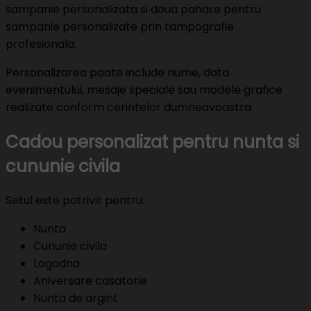
sampanie personalizata si doua pahare pentru
sampanie personalizate prin tampografie
profesionala.
Personalizarea poate include nume, data
evenimentului, mesaje speciale sau modele grafice
realizate conform cerintelor dumneavoastra.
Cadou personalizat pentru nunta si
cununie civila
Setul este potrivit pentru:
Nunta
Cununie civila
Logodna
Aniversare casatorie
Nunta de argint