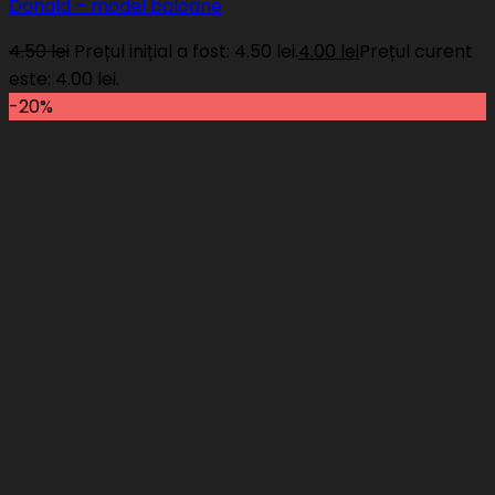
Donald – model baloane
4.50
lei
Prețul inițial a fost: 4.50 lei.
4.00
lei
Prețul curent
este: 4.00 lei.
-20%