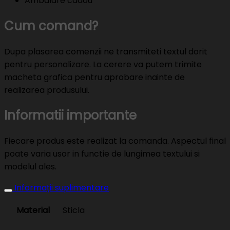
Ambalare cadou
Cum comand?
Dupa plasarea comenzii ne transmiteti textul dorit
pentru personalizare. La cerere va putem trimite
macheta grafica pentru aprobare inainte de
realizarea produsului.
Informatii importante
Fiecare produs este realizat la comanda. Aspectul final
poate varia usor in functie de lungimea textului si
modelul ales.
Informații suplimentare
Material
Sticla