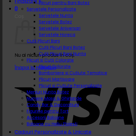
Finalizare
+
Plicuri pentru Bani Botez
0
Servetele Personalizate
Servetele Nunta
Coș
Servetele Botez
Servetele Aniversari
Servetele Horeca
Cutii Plicuri Bani
Cutii Plicuri Bani Botez
Cutii Plicuri Bani Nunta
Nu ai niciun produs în coș.
Plicuri si Cutii Colorate
Plicuri Colorate
Înapoi la magazin
Bomboniere si Cutiute Tematice
Plicuri Martisoare
Plicuri si Cutiute Personalizate
Meniuri Nunta Botez
Numere Masa & Ghirlande
Candy Bar & Decoratiuni
Figurine pentru Tort
Accesorii Baloane
Baloane cu Heliu Ploiesti
Cadouri Personalizate & Unicate