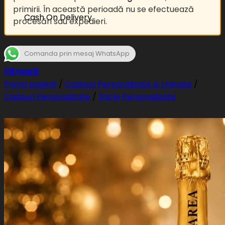
primirii. În această perioadă nu se efectuează
Cash On Delivery
procesări sau expedieri.
Comanda prin mesaj WhatsApp
Filtrează
Prima pagină
/
Cadouri Personalizate & Unicate
/
Cadouri Personalizate
/
Sticle Personalizate