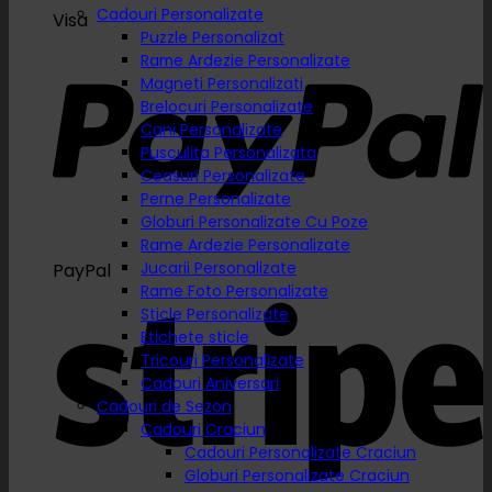
Cadouri Personalizate
Visa
Puzzle Personalizat
Rame Ardezie Personalizate
Magneti Personalizati
Brelocuri Personalizate
Cani Personalizate
Pusculita Personalizata
Ceasuri Personalizate
Perne Personalizate
Globuri Personalizate Cu Poze
Rame Ardezie Personalizate
Jucarii Personalizate
PayPal
Rame Foto Personalizate
Sticle Personalizate
Etichete sticle
Tricouri Personalizate
Cadouri Aniversari
Cadouri de Sezon
Cadouri Craciun
Cadouri Personalizate Craciun
Globuri Personalizate Craciun