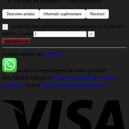
Termen de realizare 1-2 zile lucratoare
Descriere produs
Informatii suplimentare
Recenzii
Cantitate Set sampanie personalizata cu 2 pahare
pentru nunta
Adaugă în coș
Produs vândut de
Furnizor 1
Aveti intrebari legate de acest produs?
SKU:
682941
Categorii:
Sticle Personalizate
,
Cadouri
Aniversari
Brand:
www.personalizaricadouri.eu