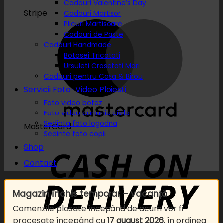
Cadouri Valentine’s Day
Stripe
Cadouri Martisor
Plicuri Martisoare
Cadouri de Paste
Cadouri Handmade
Botosei Tricotati
Ursuleti Crosetati Mari
Cadouri pentru Casa & Birou
Servicii Foto-Video Ploiesti
Foto video botez
Foto video cununie civila
Sedinta foto logodna
MasterCard
Sedinte foto copii
Shop
Contact
Magazin închis temporar – vacanță
Comenzile plasate începând de acum vor fi
procesate începând cu
17 august 2026
, în ordinea