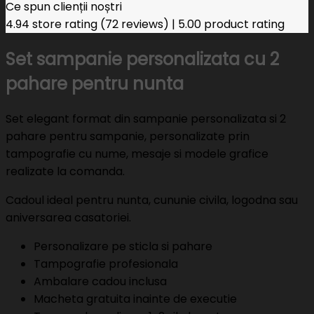
Ce spun clienții noștri
4.94 store rating
(72 reviews)
|
5.00 product rating
Set sampanie personalizata cu 2
pahare pentru nunta
Set elegant format din sampanie personalizata si 2
pahare pentru sampanie, personalizate prin
tampografie cu nume, mesaje si modele grafice
realizate la comanda.
Cadoul ideal pentru nunta, cununie civila, logodna sau
aniversarea casatoriei.
Personalizare pe sticla si pahare
Tampografie profesionala
Ambalare cadou inclusa
Macheta gratuita inainte de executie