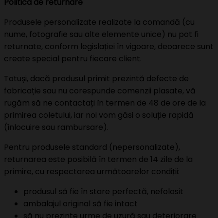
Politica de returnare
Produsele personalizate realizate la comandă (cu
nume, fotografie sau alte elemente unice) nu pot fi
returnate, conform legislației în vigoare, deoarece sunt
create special pentru fiecare client.
Totuși, dacă produsul primit prezintă defecte de
fabricație sau nu corespunde comenzii plasate, vă
rugăm să ne contactați în termen de 48 de ore de la
primirea coletului, iar noi vom găsi o soluție rapidă
(înlocuire sau rambursare).
Pentru produsele standard (nepersonalizate),
returnarea este posibilă în termen de 14 zile de la
primire, cu respectarea următoarelor condiții:
produsul să fie în stare perfectă, nefolosit
ambalajul original să fie intact
să nu prezinte urme de uzură sau deteriorare