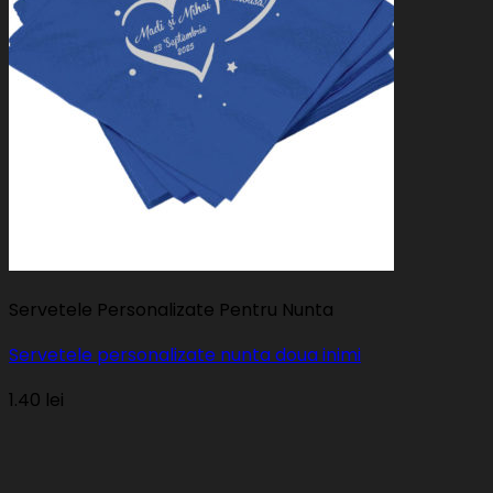
Servetele Personalizate Pentru Nunta
Servetele personalizate nunta doua inimi
1.40
lei