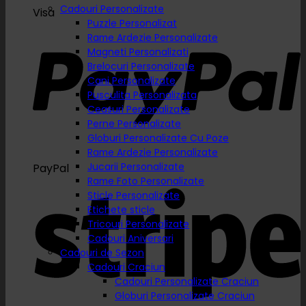
Cadouri Personalizate
Visa
Puzzle Personalizat
Rame Ardezie Personalizate
Magneti Personalizati
Brelocuri Personalizate
Cani Personalizate
Pusculita Personalizata
Ceasuri Personalizate
Perne Personalizate
Globuri Personalizate Cu Poze
Rame Ardezie Personalizate
Jucarii Personalizate
PayPal
Rame Foto Personalizate
Sticle Personalizate
Etichete sticle
Tricouri Personalizate
Cadouri Aniversari
Cadouri de Sezon
Cadouri Craciun
Cadouri Personalizate Craciun
Globuri Personalizate Craciun