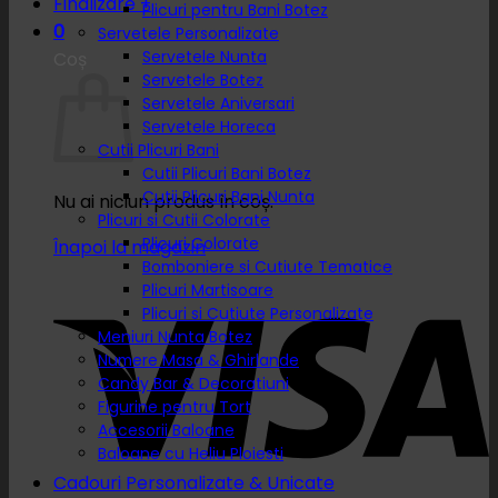
Finalizare
+
Plicuri pentru Bani Botez
0
Servetele Personalizate
Servetele Nunta
Coș
Servetele Botez
Servetele Aniversari
Servetele Horeca
Cutii Plicuri Bani
Cutii Plicuri Bani Botez
Cutii Plicuri Bani Nunta
Nu ai niciun produs în coș.
Plicuri si Cutii Colorate
Plicuri Colorate
Înapoi la magazin
Bomboniere si Cutiute Tematice
Plicuri Martisoare
Plicuri si Cutiute Personalizate
Meniuri Nunta Botez
Numere Masa & Ghirlande
Candy Bar & Decoratiuni
Figurine pentru Tort
Accesorii Baloane
Baloane cu Heliu Ploiesti
Cadouri Personalizate & Unicate