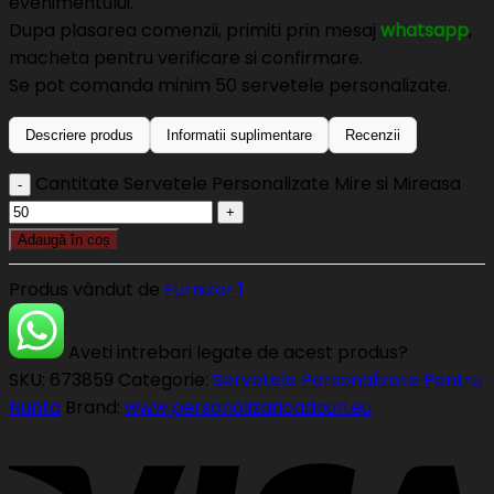
evenimentului.
Dupa plasarea comenzii, primiti prin mesaj
whatsapp
,
macheta pentru verificare si confirmare.
Se pot comanda minim 50 servetele personalizate.
Descriere produs
Informatii suplimentare
Recenzii
Cantitate Servetele Personalizate Mire si Mireasa
Adaugă în coș
Produs vândut de
Furnizor 1
Aveti intrebari legate de acest produs?
SKU:
673859
Categorie:
Servetele Personalizate Pentru
Nunta
Brand:
www.personalizaricadouri.eu