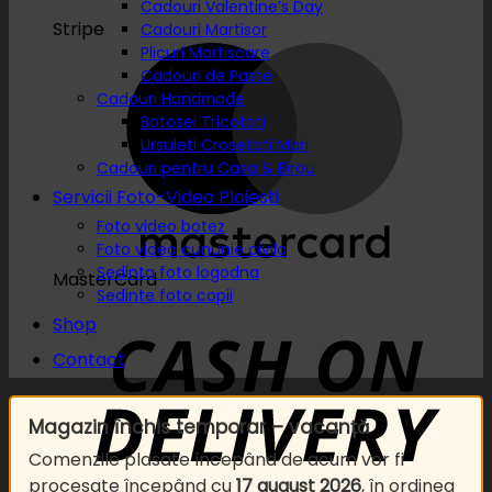
Cadouri Valentine’s Day
Stripe
Cadouri Martisor
Plicuri Martisoare
Cadouri de Paste
Cadouri Handmade
Botosei Tricotati
Ursuleti Crosetati Mari
Cadouri pentru Casa & Birou
Servicii Foto-Video Ploiesti
Foto video botez
Foto video cununie civila
Sedinta foto logodna
MasterCard
Sedinte foto copii
Shop
Contact
Magazin închis temporar – vacanță
Comenzile plasate începând de acum vor fi
procesate începând cu
17 august 2026
, în ordinea