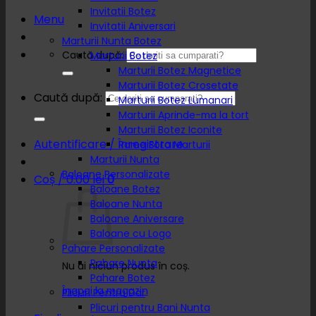
Invitatii Botez
Menu
Invitatii Aniversari
Marturii Nunta Botez
Caută după:
Marturii Botez
Marturii Botez Magnetice
Marturii Botez Crosetate
Caută după:
Marturii Botez Lumanari
Marturii Aprinde-ma la tort
Marturii Botez Iconite
Autentificare / Înregistrare
Rame Foto Marturii
Marturii Nunta
Baloane Personalizate
Coș /
0.00
lei
0
Baloane Botez
Baloane Nunta
Baloane Aniversare
Baloane cu Logo
Pahare Personalizate
Pahare Nunta
Nu ai niciun produs în coș.
Pahare Botez
Înapoi la magazin
Plicuri Pentru Dar
Plicuri pentru Bani Nunta