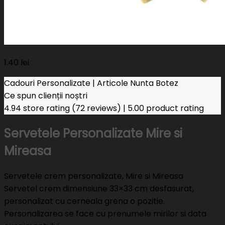
1.40
lei
Cadouri Personalizate | Articole Nunta Botez
Ce spun clienții noștri
4.94 store rating
(72 reviews)
|
5.00 product rating
Servetele Personalizate Mire si
Mireasa
Servetele crem personalizate, Mire si Mireasa
Servetel crem dimensiune 33×33 cm desfasurat,
personalizat cu cerneala grena o pozitie.
Personalizarea se face cu prenumele mirilor si data