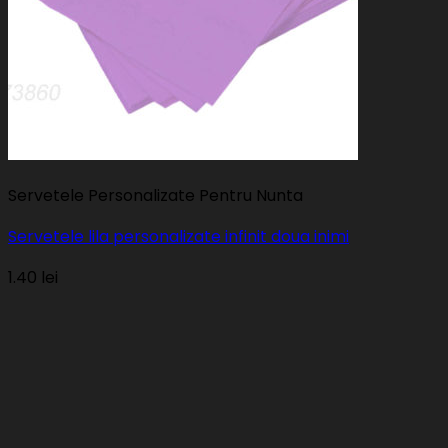
Servetele Personalizate Pentru Nunta
Servetele lila personalizate infinit doua inimi
1.40
lei