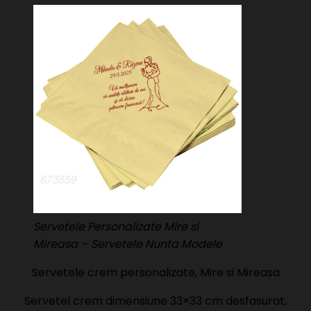
Servetele Personalizate Mire si
Mireasa – Servetele Nunta Modele
Servetele crem personalizate, Mire si Mireasa
Servetel crem dimensiune 33×33 cm desfasurat,