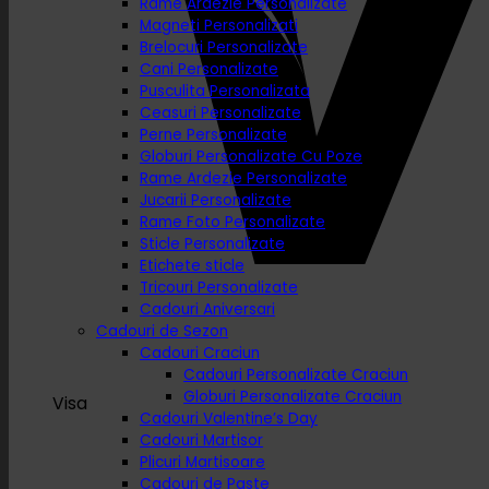
Rame Ardezie Personalizate
Magneti Personalizati
Brelocuri Personalizate
Cani Personalizate
Pusculita Personalizata
Ceasuri Personalizate
Perne Personalizate
Globuri Personalizate Cu Poze
Rame Ardezie Personalizate
Jucarii Personalizate
Rame Foto Personalizate
Sticle Personalizate
Etichete sticle
Tricouri Personalizate
Cadouri Aniversari
Cadouri de Sezon
Cadouri Craciun
Cadouri Personalizate Craciun
Globuri Personalizate Craciun
Visa
Cadouri Valentine’s Day
Cadouri Martisor
Plicuri Martisoare
Cadouri de Paste