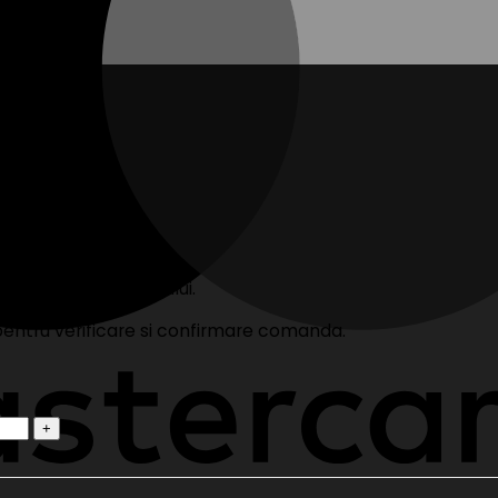
33cm x 33cm).
 si data evenimentului.
ntru verificare si confirmare comanda.