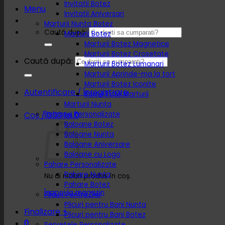
Invitatii Botez
Menu
Invitatii Aniversari
Marturii Nunta Botez
Caută după:
Marturii Botez
Marturii Botez Magnetice
Marturii Botez Crosetate
Caută după:
Marturii Botez Lumanari
Marturii Aprinde-ma la tort
Marturii Botez Iconite
Autentificare / Înregistrare
Rame Foto Marturii
Marturii Nunta
Baloane Personalizate
Coș /
0.00
lei
0
Baloane Botez
Baloane Nunta
Baloane Aniversare
Baloane cu Logo
Pahare Personalizate
Pahare Nunta
Nu ai niciun produs în coș.
Pahare Botez
Înapoi la magazin
Plicuri Pentru Dar
Plicuri pentru Bani Nunta
Finalizare
+
Plicuri pentru Bani Botez
0
Servetele Personalizate