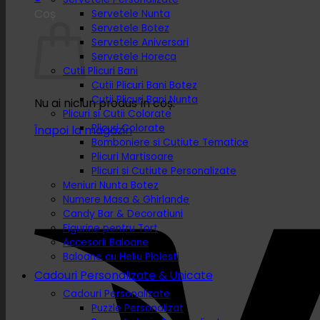
Coș
Servetele Nunta
Servetele Botez
Servetele Aniversari
Servetele Horeca
Cutii Plicuri Bani
Cutii Plicuri Bani Botez
Cutii Plicuri Bani Nunta
Nu ai niciun produs în coș.
Plicuri si Cutii Colorate
Plicuri Colorate
Înapoi la magazin
Bomboniere si Cutiute Tematice
Plicuri Martisoare
Plicuri si Cutiute Personalizate
Meniuri Nunta Botez
Numere Masa & Ghirlande
Candy Bar & Decoratiuni
Figurine pentru Tort
Accesorii Baloane
Baloane cu Heliu Ploiesti
Cadouri Personalizate & Unicate
Cadouri Personalizate
Puzzle Personalizat