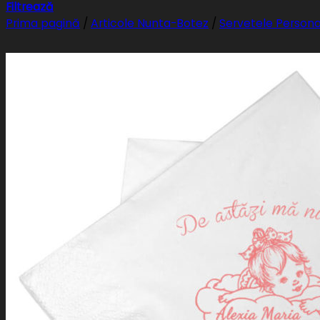
Filtrează
Prima pagină
/
Articole Nunta-Botez
/
Servetele Persona
PayPal