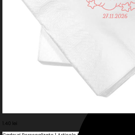
Stripe
1.40
lei