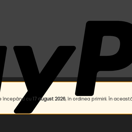
te începând cu
17 august 2026
, în ordinea primirii. În ace