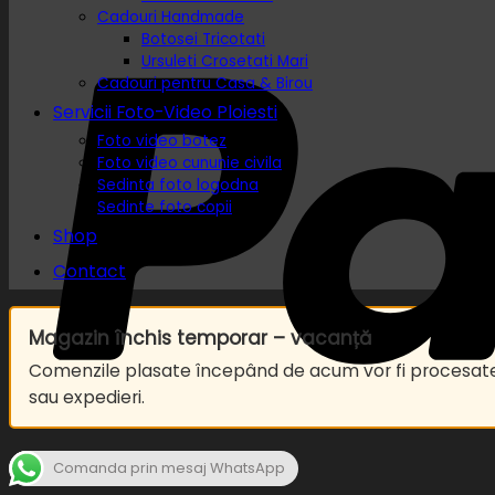
Cadouri Handmade
Botosei Tricotati
Ursuleti Crosetati Mari
Cadouri pentru Casa & Birou
Servicii Foto-Video Ploiesti
Foto video botez
Foto video cununie civila
Sedinta foto logodna
Sedinte foto copii
Shop
Contact
Magazin închis temporar – vacanță
Comenzile plasate începând de acum vor fi procesa
sau expedieri.
Comanda prin mesaj WhatsApp