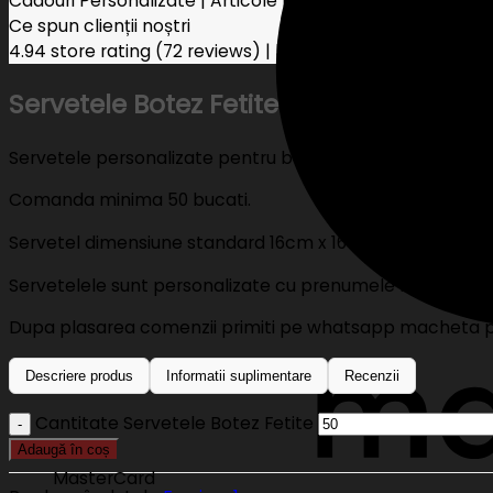
Cadouri Personalizate | Articole Nunta Botez
Ce spun clienții noștri
4.94 store rating
(72 reviews)
|
5.00 product rating
Servetele Botez Fetite
Servetele personalizate pentru botez fetite.
Comanda minima 50 bucati.
Servetel dimensiune standard 16cm x 16cm (desfasurat 
Servetelele sunt personalizate cu prenumele bebelusului
Dupa plasarea comenzii primiti pe whatsapp macheta pe
Descriere produs
Informatii suplimentare
Recenzii
Cantitate Servetele Botez Fetite
Adaugă în coș
MasterCard