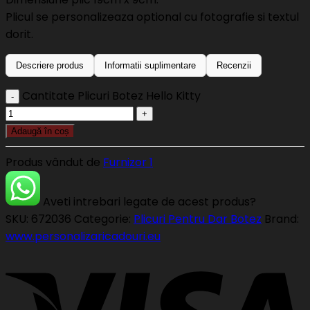
Plicul se personalizeaza optional cu fotografie si textul
dorit.
Descriere produs
Informatii suplimentare
Recenzii
Cantitate Plicuri Botez Hello Kitty
Adaugă în coș
Produs vândut de
Furnizor 1
Aveti intrebari legate de acest produs?
SKU:
672036
Categorie:
Plicuri Pentru Dar Botez
Brand:
www.personalizaricadouri.eu