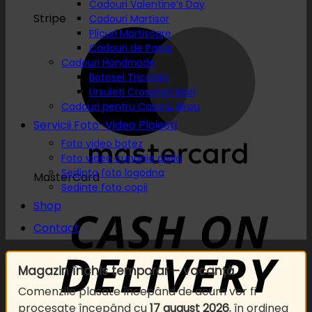
Cadouri Valentine’s Day
Stripe
Cadouri Martisor
Plicuri Martisoare
Cadouri de Paste
Cadouri Handmade
Botosei Tricotati
Ursuleti Crosetati Mari
Cadouri pentru Casa & Birou
Servicii Foto-Video Ploiesti
Foto video botez
Foto video cununie civila
Sedinta foto logodna
MasterCard
Sedinte foto copii
Shop
Contact
Magazin închis temporar – vacanță
Comenzile plasate începând de acum vor fi
procesate începând cu
17 august 2026
, în ordinea