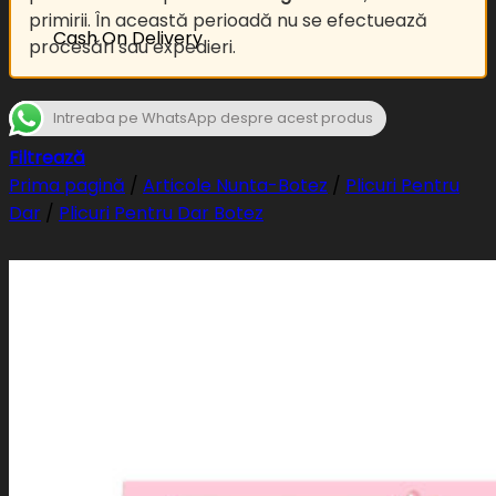
primirii. În această perioadă nu se efectuează
Cash On Delivery
procesări sau expedieri.
Intreaba pe WhatsApp despre acest produs
Filtrează
Prima pagină
/
Articole Nunta-Botez
/
Plicuri Pentru
Dar
/
Plicuri Pentru Dar Botez