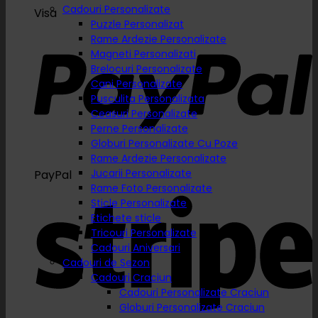
Cadouri Personalizate
Visa
Puzzle Personalizat
Rame Ardezie Personalizate
Magneti Personalizati
Brelocuri Personalizate
Cani Personalizate
Pusculita Personalizata
Ceasuri Personalizate
Perne Personalizate
Globuri Personalizate Cu Poze
Rame Ardezie Personalizate
Jucarii Personalizate
PayPal
Rame Foto Personalizate
Sticle Personalizate
Etichete sticle
Tricouri Personalizate
Cadouri Aniversari
Cadouri de Sezon
Cadouri Craciun
Cadouri Personalizate Craciun
Globuri Personalizate Craciun