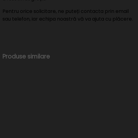
Pentru orice solicitare, ne puteți contacta prin email
sau telefon, iar echipa noastră vă va ajuta cu plăcere.
Produse similare