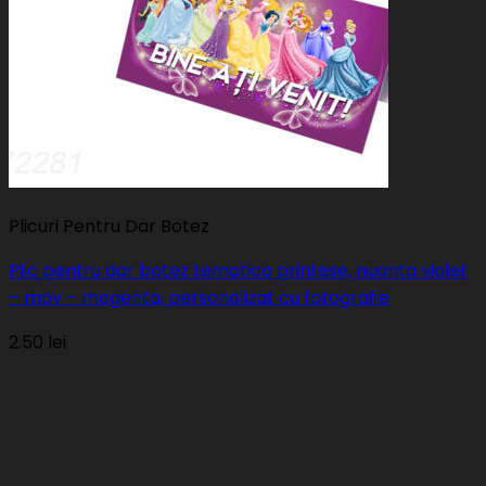
Plicuri Pentru Dar Botez
Plic pentru dar botez tematica printese, nuanta violet
– mov – magenta, personalizat cu fotografie
2.50
lei