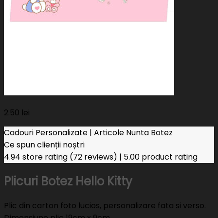
2.50
lei
Cadouri Personalizate | Articole Nunta Botez
Ce spun clienții noștri
4.94 store rating
(72 reviews)
|
5.00 product rating
Plicuri Botez Hello Kitty
Plic din carton foto lucios, personalizare fata si verso.
Dimensiune plic 19cm x 9cm.