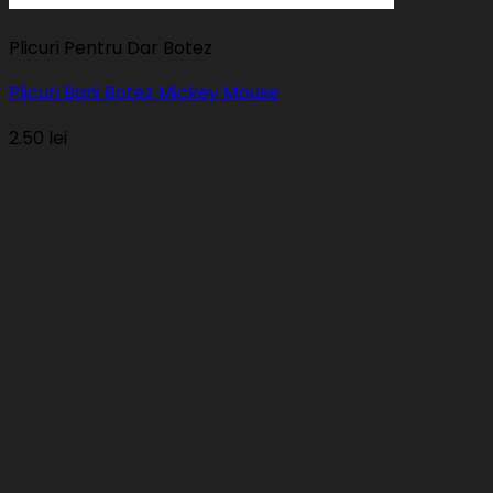
Plicuri Pentru Dar Botez
Plicuri Bani Botez Mickey Mouse
2.50
lei