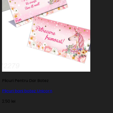
Plicuri Pentru Dar Botez
Plicuri bani botez Unicorn
2.50
lei