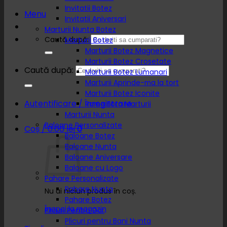
Invitatii Botez
Menu
Invitatii Aniversari
Marturii Nunta Botez
Caută după:
Marturii Botez
Marturii Botez Magnetice
Marturii Botez Crosetate
Caută după:
Marturii Botez Lumanari
Marturii Aprinde-ma la tort
Marturii Botez Iconite
Autentificare / Înregistrare
Rame Foto Marturii
Marturii Nunta
Baloane Personalizate
Coș /
0.00
lei
0
Baloane Botez
Baloane Nunta
Baloane Aniversare
Baloane cu Logo
Pahare Personalizate
Pahare Nunta
Nu ai niciun produs în coș.
Pahare Botez
Înapoi la magazin
Plicuri Pentru Dar
Plicuri pentru Bani Nunta