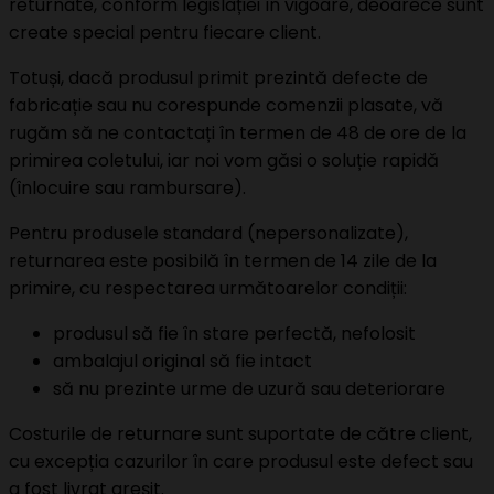
returnate, conform legislației în vigoare, deoarece sunt
create special pentru fiecare client.
Totuși, dacă produsul primit prezintă defecte de
fabricație sau nu corespunde comenzii plasate, vă
rugăm să ne contactați în termen de 48 de ore de la
primirea coletului, iar noi vom găsi o soluție rapidă
(înlocuire sau rambursare).
Pentru produsele standard (nepersonalizate),
returnarea este posibilă în termen de 14 zile de la
primire, cu respectarea următoarelor condiții:
produsul să fie în stare perfectă, nefolosit
ambalajul original să fie intact
să nu prezinte urme de uzură sau deteriorare
Costurile de returnare sunt suportate de către client,
cu excepția cazurilor în care produsul este defect sau
a fost livrat greșit.