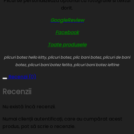
Plicul se personalizeaza optional cu fotografie si textul
dorit.
GoogleReview
Facebook
Toate produsele
plicuri botez hello kitty, plicuri botez, plic bani botez, plicuri de bani
botez, plicuri bani botez fetita, plicuri bani botez ieftine
Recenzii (0)
Recenzii
Nu există încă recenzii.
Numai clienții autentificați, care au cumpărat acest
produs, pot să scrie o recenzie.