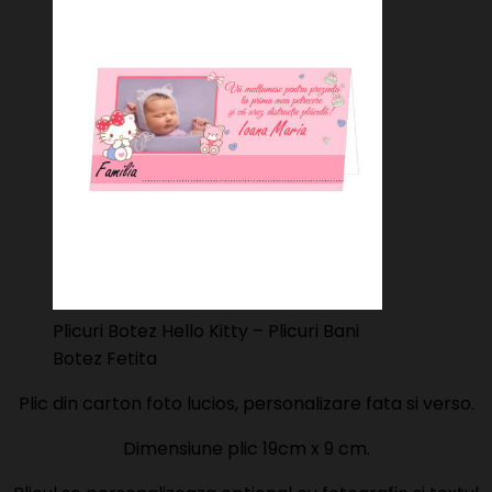
Plicuri Botez Hello Kitty – Plicuri Bani
Botez Fetita
Plic din carton foto lucios, personalizare fata si verso.
Dimensiune plic 19cm x 9 cm.