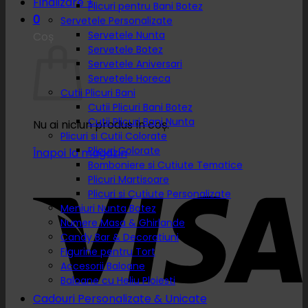
Finalizare
+
Plicuri pentru Bani Botez
0
Servetele Personalizate
Servetele Nunta
Coș
Servetele Botez
Servetele Aniversari
Servetele Horeca
Cutii Plicuri Bani
Cutii Plicuri Bani Botez
Cutii Plicuri Bani Nunta
Nu ai niciun produs în coș.
Plicuri si Cutii Colorate
Plicuri Colorate
Înapoi la magazin
Bomboniere si Cutiute Tematice
Plicuri Martisoare
Plicuri si Cutiute Personalizate
Meniuri Nunta Botez
Numere Masa & Ghirlande
Candy Bar & Decoratiuni
Figurine pentru Tort
Accesorii Baloane
Baloane cu Heliu Ploiesti
Cadouri Personalizate & Unicate