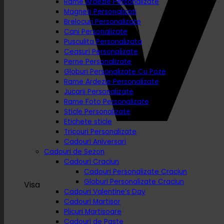
Rame Ardezie Personalizate
Magneti Personalizati
Brelocuri Personalizate
Cani Personalizate
Pusculita Personalizata
Ceasuri Personalizate
Perne Personalizate
Globuri Personalizate Cu Poze
Rame Ardezie Personalizate
Jucarii Personalizate
Rame Foto Personalizate
Sticle Personalizate
Etichete sticle
Tricouri Personalizate
Cadouri Aniversari
Cadouri de Sezon
Cadouri Craciun
Cadouri Personalizate Craciun
Globuri Personalizate Craciun
Visa
Cadouri Valentine’s Day
Cadouri Martisor
Plicuri Martisoare
Cadouri de Paste