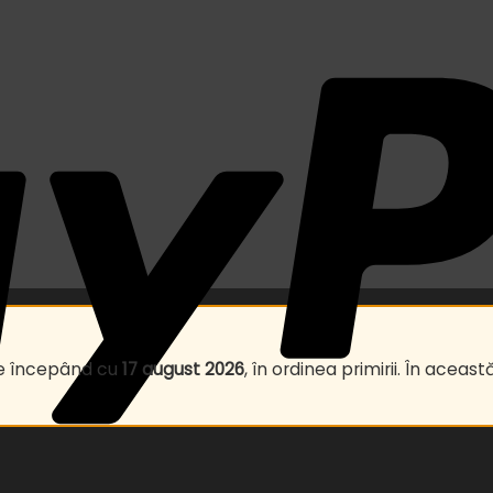
te începând cu
17 august 2026
, în ordinea primirii. În ace