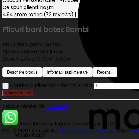
Cadouri Personalizate | Articole Nunta Botez
Ce spun clienții noștri
4.94 store rating
(72 reviews)
|
5.00 product rating
Plicuri bani botez Bambi
Plicuri bani botez Bambi
Plic din carton foto lucios.
Dimensiune plic 18cm x 9cm.
Descriere produs
Informatii suplimentare
Recenzii
Cantitate Plicuri bani botez Bambi
Adaugă în coș
Produs vândut de
Furnizor 1
Aveti intrebari legate de acest produs?
SKU:
679257
Categorie:
Plicuri Pentru Dar Botez
Brand:
ww
MasterCard