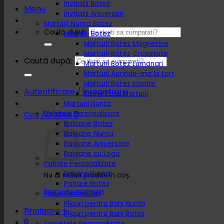
Invitatii Botez
Menu
Invitatii Aniversari
Marturii Nunta Botez
Caută după:
Marturii Botez
Marturii Botez Magnetice
Marturii Botez Crosetate
Caută după:
Marturii Botez Lumanari
Marturii Aprinde-ma la tort
Marturii Botez Iconite
Autentificare / Înregistrare
Rame Foto Marturii
Marturii Nunta
Baloane Personalizate
Coș /
0.00
lei
0
Baloane Botez
Baloane Nunta
Baloane Aniversare
Baloane cu Logo
Pahare Personalizate
Pahare Nunta
Nu ai niciun produs în coș.
Pahare Botez
Înapoi la magazin
Plicuri Pentru Dar
Plicuri pentru Bani Nunta
Finalizare
+
Plicuri pentru Bani Botez
0
Servetele Personalizate