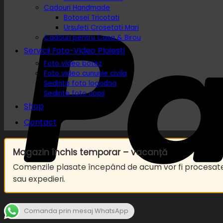
Cadouri Handmade
Botosei Tricotati
Ursuleti Crosetati Mari
Cadouri pentru Casa & Birou
Servicii Foto-Video Ploiesti
Foto video botez
Foto video cununie civila
Sedinta foto logodna
Sedinte foto copii
Shop
Contact
Magazin închis temporar – vacanță
Comenzile plasate începând de acum vor fi procesa
sau expedieri.
Comanda prin mesaj WhatsApp