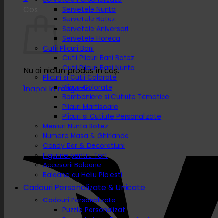
Coș
Servetele Nunta
Servetele Botez
Servetele Aniversari
Servetele Horeca
Cutii Plicuri Bani
Cutii Plicuri Bani Botez
Cutii Plicuri Bani Nunta
Nu ai niciun produs în coș.
Plicuri si Cutii Colorate
Plicuri Colorate
Înapoi la magazin
Bomboniere si Cutiute Tematice
Plicuri Martisoare
Plicuri si Cutiute Personalizate
Meniuri Nunta Botez
Numere Masa & Ghirlande
Candy Bar & Decoratiuni
Figurine pentru Tort
Accesorii Baloane
Baloane cu Heliu Ploiesti
Cadouri Personalizate & Unicate
Cadouri Personalizate
Puzzle Personalizat