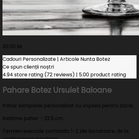
30.00
lei
Cadouri Personalizate | Articole Nunta Botez
Ce spun clienții noștri
4.94 store rating
(72 reviews)
|
5.00 product rating
Pahare Botez Ursulet Baloane
Pahar sampanie personalizat cu vopsea pentru sticla.
Inaltime pahar – 22.5 cm.
Termen executie comanda: 1-2 zile lucratoare, de la
confirmarea machetei.