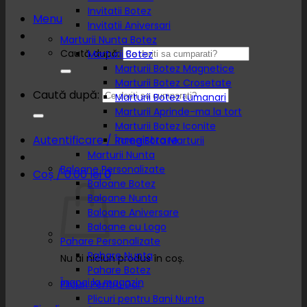
Invitatii Botez
Menu
Invitatii Aniversari
Marturii Nunta Botez
Caută după:
Marturii Botez
Marturii Botez Magnetice
Marturii Botez Crosetate
Caută după:
Marturii Botez Lumanari
Marturii Aprinde-ma la tort
Marturii Botez Iconite
Autentificare / Înregistrare
Rame Foto Marturii
Marturii Nunta
Baloane Personalizate
Coș /
0.00
lei
0
Baloane Botez
Baloane Nunta
Baloane Aniversare
Baloane cu Logo
Pahare Personalizate
Pahare Nunta
Nu ai niciun produs în coș.
Pahare Botez
Înapoi la magazin
Plicuri Pentru Dar
Plicuri pentru Bani Nunta