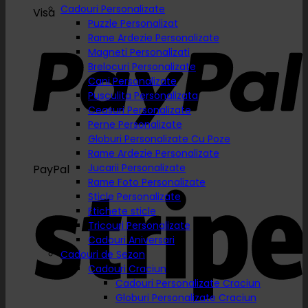
Cadouri Personalizate
Visa
Puzzle Personalizat
Rame Ardezie Personalizate
Magneti Personalizati
Brelocuri Personalizate
Cani Personalizate
Pusculita Personalizata
Ceasuri Personalizate
Perne Personalizate
Globuri Personalizate Cu Poze
Rame Ardezie Personalizate
Jucarii Personalizate
PayPal
Rame Foto Personalizate
Sticle Personalizate
Etichete sticle
Tricouri Personalizate
Cadouri Aniversari
Cadouri de Sezon
Cadouri Craciun
Cadouri Personalizate Craciun
Globuri Personalizate Craciun