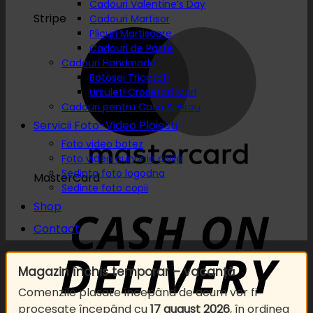
Cadouri Valentine’s Day
Stripe
Cadouri Martisor
Plicuri Martisoare
Cadouri de Paste
Cadouri Handmade
Botosei Tricotati
Ursuleti Crosetati Mari
Cadouri pentru Casa & Birou
Servicii Foto-Video Ploiesti
Foto video botez
Foto video cununie civila
Sedinta foto logodna
MasterCard
Sedinte foto copii
Shop
Contact
Magazin închis temporar – vacanță
Comenzile plasate începând de acum vor fi
procesate începând cu
17 august 2026
, în ordinea