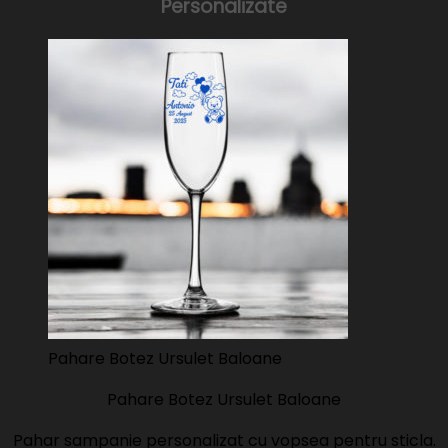
Personalizate
Pahare Botez Ursulet Baloane
Pahare Botez Ursulet Baloane
Pahar sampanie personalizat cu vopsea pentru sticla.