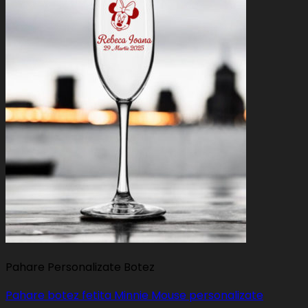
Pahare Personalizate Botez
Pahare botez fetita Minnie Mouse personalizate