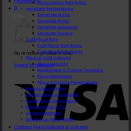
Finalizare
+
Plicuri pentru Bani Botez
0
Servetele Personalizate
Servetele Nunta
Coș
Servetele Botez
Servetele Aniversari
Servetele Horeca
Cutii Plicuri Bani
Cutii Plicuri Bani Botez
Cutii Plicuri Bani Nunta
Nu ai niciun produs în coș.
Plicuri si Cutii Colorate
Plicuri Colorate
Înapoi la magazin
Bomboniere si Cutiute Tematice
Plicuri Martisoare
Plicuri si Cutiute Personalizate
Meniuri Nunta Botez
Numere Masa & Ghirlande
Candy Bar & Decoratiuni
Figurine pentru Tort
Accesorii Baloane
Baloane cu Heliu Ploiesti
Cadouri Personalizate & Unicate