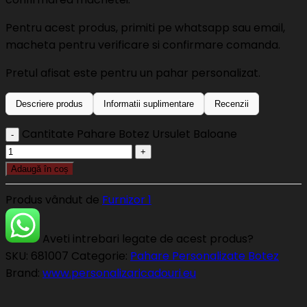
Pentru acest produs, primiti pe whatsapp sau email,
macheta pentru verificare si confirmare comanda.
Pretul afisat este pentru un pahar personalizat.
Descriere produs
Informatii suplimentare
Recenzii
Cantitate Pahare Botez Ursulet Baloane
Adaugă în coș
Produs vândut de
Furnizor 1
Aveti intrebari legate de acest produs?
SKU:
681007
Categorie:
Pahare Personalizate Botez
Brand:
www.personalizaricadouri.eu