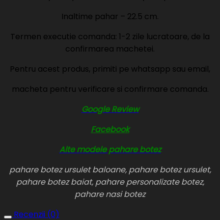
Inaltime pahar – 22.5 cm.
Termen executie comanda: 1-2 zile lucratoare, de la
confirmarea machetei.
Pentru acest produs, primiti pe whatsapp sau email,
macheta pentru verificare si confirmare comanda.
Google Review
Facebook
Alte modele pahare botez
pahare botez ursulet baloane, pahare botez ursulet,
pahare botez baiat, pahare personalizate botez,
pahare nasi botez
Recenzii (0)