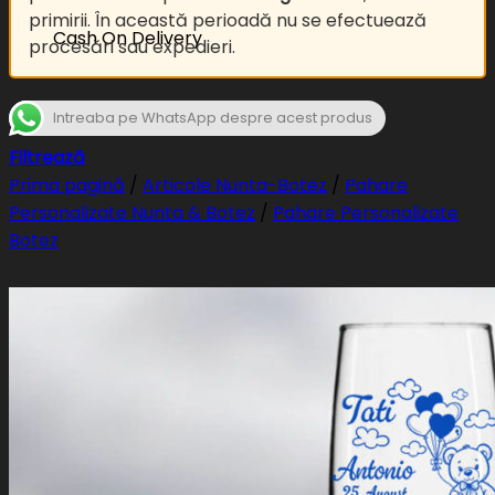
primirii. În această perioadă nu se efectuează
Cash On Delivery
procesări sau expedieri.
Intreaba pe WhatsApp despre acest produs
Filtrează
Prima pagină
/
Articole Nunta-Botez
/
Pahare
Personalizate Nunta & Botez
/
Pahare Personalizate
Botez