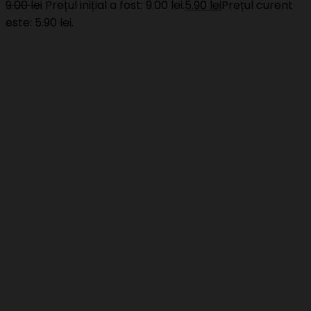
9.00
lei
Prețul inițial a fost: 9.00 lei.
5.90
lei
Prețul curent
este: 5.90 lei.