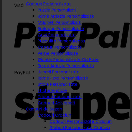
Cadouri Personalizate
Visa
Puzzle Personalizat
Rame Ardezie Personalizate
Magneti Personalizati
Brelocuri Personalizate
Cani Personalizate
Pusculita Personalizata
Ceasuri Personalizate
Perne Personalizate
Globuri Personalizate Cu Poze
Rame Ardezie Personalizate
Jucarii Personalizate
PayPal
Rame Foto Personalizate
Sticle Personalizate
Etichete sticle
Tricouri Personalizate
Cadouri Aniversari
Cadouri de Sezon
Cadouri Craciun
Cadouri Personalizate Craciun
Globuri Personalizate Craciun