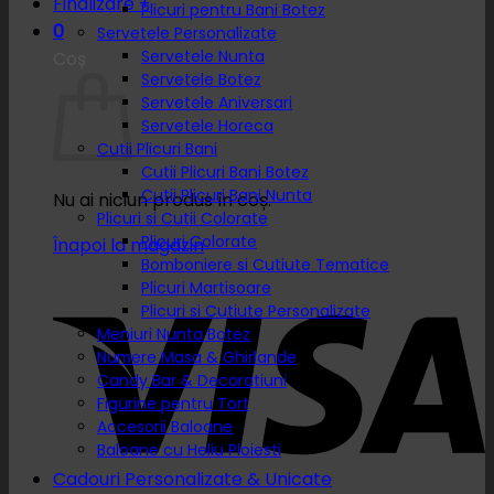
Finalizare
+
Plicuri pentru Bani Botez
0
Servetele Personalizate
Servetele Nunta
Coș
Servetele Botez
Servetele Aniversari
Servetele Horeca
Cutii Plicuri Bani
Cutii Plicuri Bani Botez
Cutii Plicuri Bani Nunta
Nu ai niciun produs în coș.
Plicuri si Cutii Colorate
Plicuri Colorate
Înapoi la magazin
Bomboniere si Cutiute Tematice
Plicuri Martisoare
Plicuri si Cutiute Personalizate
Meniuri Nunta Botez
Numere Masa & Ghirlande
Candy Bar & Decoratiuni
Figurine pentru Tort
Accesorii Baloane
Baloane cu Heliu Ploiesti
Cadouri Personalizate & Unicate