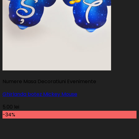
Numere Masa Decoratiuni Evenimente
Ghirlanda botez Mickey Mouse
5.00
lei
-34%