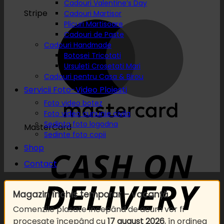
Cadouri Valentine’s Day
Stripe
Cadouri Martisor
Plicuri Martisoare
Cadouri de Paste
Cadouri Handmade
Botosei Tricotati
Ursuleti Crosetati Mari
Cadouri pentru Casa & Birou
Servicii Foto-Video Ploiesti
Foto video botez
Foto video cununie civila
Sedinta foto logodna
MasterCard
Sedinte foto copii
Shop
Contact
Magazin închis temporar – vacanță
Comenzile plasate începând de acum vor fi
procesate începând cu
17 august 2026
, în ordinea