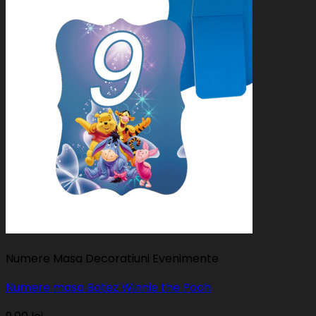
Numere Masa Decoratiuni Evenimente
Numere masa Botez Winnie the Pooh