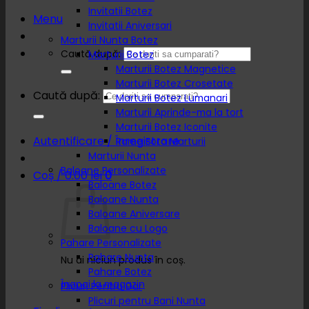
Invitatii Botez
Menu
Invitatii Aniversari
Marturii Nunta Botez
Caută după:
Marturii Botez
Marturii Botez Magnetice
Marturii Botez Crosetate
Caută după:
Marturii Botez Lumanari
Marturii Aprinde-ma la tort
Marturii Botez Iconite
Autentificare / Înregistrare
Rame Foto Marturii
Marturii Nunta
Baloane Personalizate
Coș /
0.00
lei
0
Baloane Botez
Baloane Nunta
Baloane Aniversare
Baloane cu Logo
Pahare Personalizate
Pahare Nunta
Nu ai niciun produs în coș.
Pahare Botez
Înapoi la magazin
Plicuri Pentru Dar
Plicuri pentru Bani Nunta