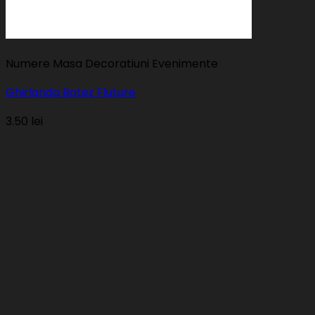
Numere Masa Decoratiuni Evenimente
Ghirlanda Botez Fluture
3.50
lei