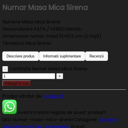
Numar Masa Mica Sirena
Numere Masa Mica Sirena
Personalizare FATA / VERSO identic.
Dimensiune numar masa 13×10.5 cm (o faţă)
Tematica Mica Sirena
Descriere produs
Informatii suplimentare
Recenzii
Cantitate Numar Masa Mica Sirena
Adaugă în coș
Produs vândut de
Furnizor 1
Aveti intrebari legate de acest produs?
SKU:
numar-masa-mica-sirena
Categorie:
Numere
Masa Decoratiuni Evenimente
Brand: