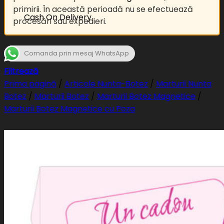
primirii. În această perioadă nu se efectuează
Cash On Delivery
procesări sau expedieri.
Comanda prin mesaj WhatsApp
Filtrează
Prima pagină
/
Articole Nunta-Botez
/
Marturii Nunta
Botez
/
Marturii Botez
/
Marturii Botez Magnetice
/
Marturii Botez Magnetice cu Poza