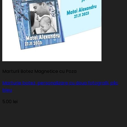
Marturii Botez Magnetice cu Poza
Marturie botez, personalizare cu doua fotografii, plic
bleu
5.00
lei