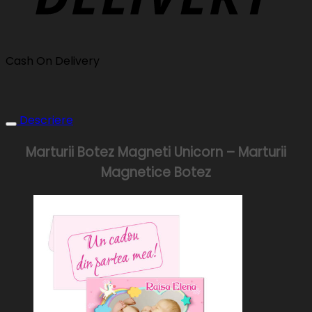
Cash On Delivery
Descriere
Marturii Botez Magneti Unicorn – Marturii
Magnetice Botez