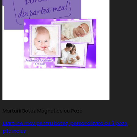
Marturii Botez Magnetice cu Poza
Marturie mov pentru botez, personalizata cu 3 poze,
plic inclus