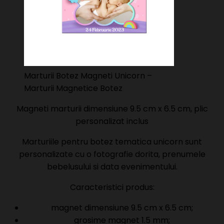
Marturii Botez Magneti Unicorn –
Marturii Magnetice Botez
Magneti marturii dimensiune 9.5 cm x 6.5 cm, plic
personalizat inclus
Marturiile pentru botez tematica unicorn sunt
personalizate cu o fotografie dorita, prenumele
bebelusului si data evenimentului.
Caracteristici produs:
magnet dimensiune 9.5 cm x 6.5 cm;
grosime magnet 1.5 mm;