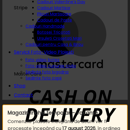
Cadouri Valentine’s Day
Stripe
Cadouri Martisor
Plicuri Martisoare
Cadouri de Paste
Cadouri Handmade
Botosei Tricotati
Ursuleti Crosetati Mari
Cadouri pentru Casa & Birou
Servicii Foto-Video Ploiesti
Foto video botez
Foto video cununie civila
Sedinta foto logodna
MasterCard
Sedinte foto copii
Shop
Contact
Magazin închis temporar – vacanță
Comenzile plasate începând de acum vor fi
procesate începând cu
17 august 2026
, în ordinea