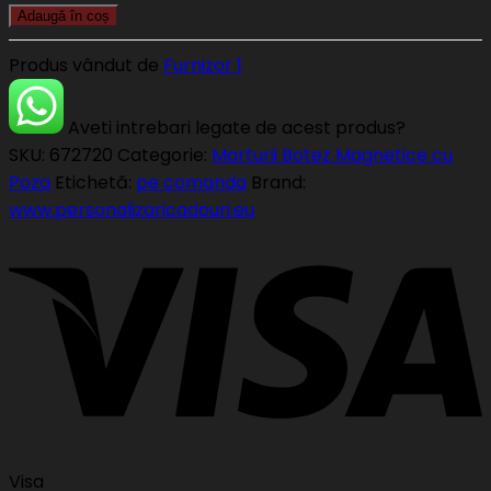
Adaugă în coș
Produs vândut de
Furnizor 1
Aveti intrebari legate de acest produs?
SKU:
672720
Categorie:
Marturii Botez Magnetice cu
Poza
Etichetă:
pe comanda
Brand:
www.personalizaricadouri.eu
Visa