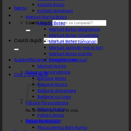
Invitatii Botez
Menu
Invitatii Aniversari
Marturii Nunta Botez
Caută după:
Marturii Botez
Marturii Botez Magnetice
Marturii Botez Crosetate
Caută după:
Marturii Botez Lumanari
Marturii Aprinde-ma la tort
Marturii Botez Iconite
Autentificare / Înregistrare
Rame Foto Marturii
Marturii Nunta
Baloane Personalizate
Coș /
0.00
lei
0
Baloane Botez
Baloane Nunta
Baloane Aniversare
Baloane cu Logo
Pahare Personalizate
Pahare Nunta
Nu ai niciun produs în coș.
Pahare Botez
Înapoi la magazin
Plicuri Pentru Dar
Plicuri pentru Bani Nunta