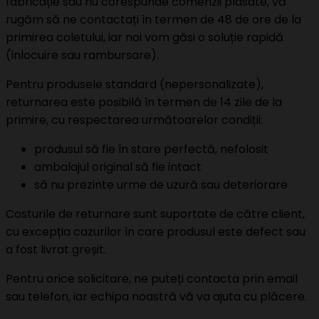
fabricație sau nu corespunde comenzii plasate, vă
rugăm să ne contactați în termen de 48 de ore de la
primirea coletului, iar noi vom găsi o soluție rapidă
(înlocuire sau rambursare).
Pentru produsele standard (nepersonalizate),
returnarea este posibilă în termen de 14 zile de la
primire, cu respectarea următoarelor condiții:
produsul să fie în stare perfectă, nefolosit
ambalajul original să fie intact
să nu prezinte urme de uzură sau deteriorare
Costurile de returnare sunt suportate de către client,
cu excepția cazurilor în care produsul este defect sau
a fost livrat greșit.
Pentru orice solicitare, ne puteți contacta prin email
sau telefon, iar echipa noastră vă va ajuta cu plăcere.