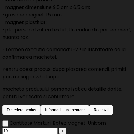
-magnet dimensiune 9.5 cm x 6.5 cm;
-grosime magnet 1.5 mm;
-magnet plastifiat;
-plic personalizat cu textul „Un cadou din partea mea”,
nuanta roz.
-Termen executie comanda: 1-2 zile lucratoare de la
confirmarea machetei.
Pentru acest produs, dupa plasarea comenzii, primiti
prin mesaj pe whatsapp
macheta produsului personalizat cu detaliile dorite,
pentru verificare si confirmare.
Descriere produs
Informatii suplimentare
Recenzii
Cantitate Marturii Botez Magneti Unicorn