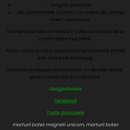
magnet plastifiat;
plic personalizat cu textul „Un cadou din partea
mea”, nuanta roz.
Termen executie comanda: 1-2 zile lucratoare de la
confirmarea machetei.
Pentru acest produs, dupa plasarea comenzii, primiti
prin mesaj pe whatsapp
macheta produsului personalizat cu detaliile dorite,
pentru verificare si confirmare.
GoogleReview
Facebook
Toate produsele
marturii botez magneti unicorn, marturii botez