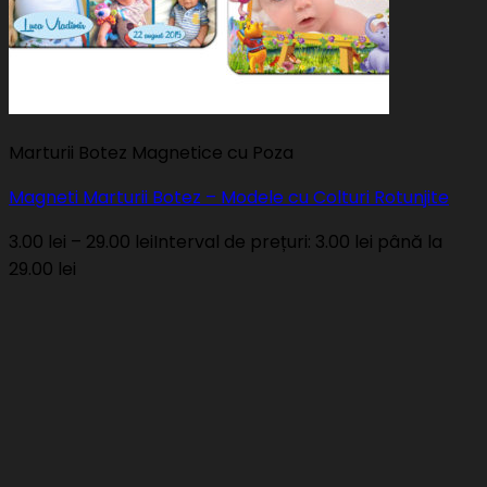
Marturii Botez Magnetice cu Poza
Magneti Marturii Botez – Modele cu Colturi Rotunjite
3.00
lei
–
29.00
lei
Interval de prețuri: 3.00 lei până la
29.00 lei