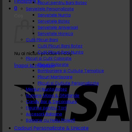
Finalizare
+
Plicuri pentru Bani Botez
0
Servetele Personalizate
Servetele Nunta
Coș
Servetele Botez
Servetele Aniversari
Servetele Horeca
Cutii Plicuri Bani
Cutii Plicuri Bani Botez
Cutii Plicuri Bani Nunta
Nu ai niciun produs în coș.
Plicuri si Cutii Colorate
Plicuri Colorate
Înapoi la magazin
Bomboniere si Cutiute Tematice
Plicuri Martisoare
Plicuri si Cutiute Personalizate
Meniuri Nunta Botez
Numere Masa & Ghirlande
Candy Bar & Decoratiuni
Figurine pentru Tort
Accesorii Baloane
Baloane cu Heliu Ploiesti
Cadouri Personalizate & Unicate