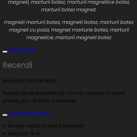
magneti, marturii botez, marturii magnetice botez,
marturii botez magnet,
magneti marturii botez, magneti botez, marturii botez
magnet cu poza, magnet marturie botez, marturii
magnetice, marturii magneti botez
Recenzii (0)
Recenzii
Nu există încă recenzii.
Numai clienții autentificați, care au cumpărat acest
produs, pot să scrie o recenzie.
Costuri de livrare
✔ Livrare rapidă în toată România
✔ Easybox: 19 lei