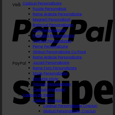
Cadouri Personalizate
Visa
Puzzle Personalizat
Rame Ardezie Personalizate
Magneti Personalizati
Brelocuri Personalizate
Cani Personalizate
Pusculita Personalizata
Ceasuri Personalizate
Perne Personalizate
Globuri Personalizate Cu Poze
Rame Ardezie Personalizate
Jucarii Personalizate
PayPal
Rame Foto Personalizate
Sticle Personalizate
Etichete sticle
Tricouri Personalizate
Cadouri Aniversari
Cadouri de Sezon
Cadouri Craciun
Cadouri Personalizate Craciun
Globuri Personalizate Craciun