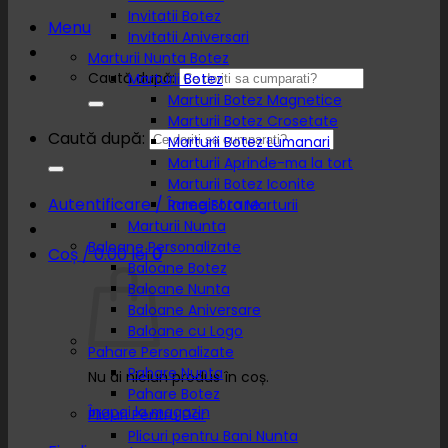
Invitatii Botez
Menu
Invitatii Aniversari
Marturii Nunta Botez
Caută după:
Marturii Botez
Marturii Botez Magnetice
Marturii Botez Crosetate
Caută după:
Marturii Botez Lumanari
Marturii Aprinde-ma la tort
Marturii Botez Iconite
Autentificare / Înregistrare
Rame Foto Marturii
Marturii Nunta
Baloane Personalizate
Coș /
0.00
lei
0
Baloane Botez
Baloane Nunta
Baloane Aniversare
Baloane cu Logo
Pahare Personalizate
Pahare Nunta
Nu ai niciun produs în coș.
Pahare Botez
Înapoi la magazin
Plicuri Pentru Dar
Plicuri pentru Bani Nunta