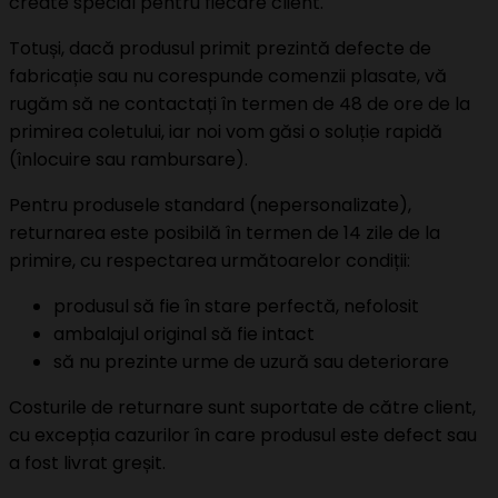
create special pentru fiecare client.
Totuși, dacă produsul primit prezintă defecte de
fabricație sau nu corespunde comenzii plasate, vă
rugăm să ne contactați în termen de 48 de ore de la
primirea coletului, iar noi vom găsi o soluție rapidă
(înlocuire sau rambursare).
Pentru produsele standard (nepersonalizate),
returnarea este posibilă în termen de 14 zile de la
primire, cu respectarea următoarelor condiții:
produsul să fie în stare perfectă, nefolosit
ambalajul original să fie intact
să nu prezinte urme de uzură sau deteriorare
Costurile de returnare sunt suportate de către client,
cu excepția cazurilor în care produsul este defect sau
a fost livrat greșit.