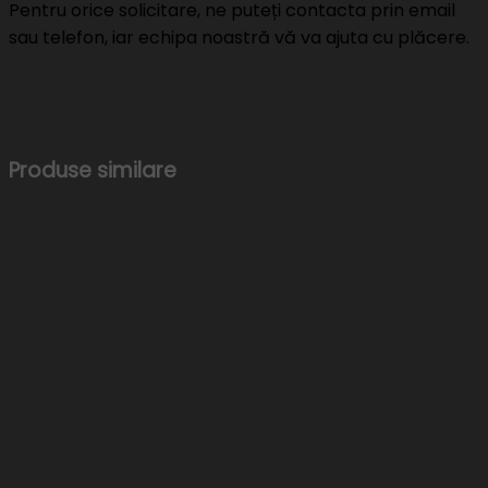
Pentru orice solicitare, ne puteți contacta prin email
sau telefon, iar echipa noastră vă va ajuta cu plăcere.
Produse similare