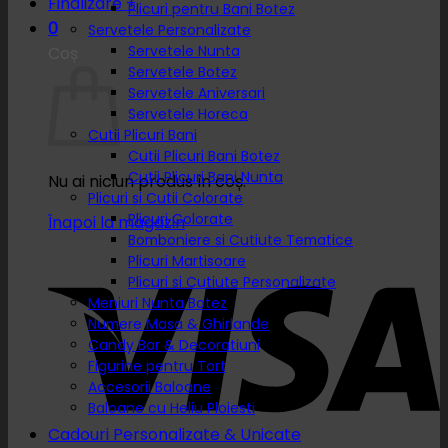
Finalizare
+
Plicuri pentru Bani Botez
0
Servetele Personalizate
Servetele Nunta
Coș
Servetele Botez
Servetele Aniversari
Servetele Horeca
Cutii Plicuri Bani
Cutii Plicuri Bani Botez
Cutii Plicuri Bani Nunta
Nu ai niciun produs în coș.
Plicuri si Cutii Colorate
Plicuri Colorate
Înapoi la magazin
Bomboniere si Cutiute Tematice
Plicuri Martisoare
Plicuri si Cutiute Personalizate
Meniuri Nunta Botez
Numere Masa & Ghirlande
Candy Bar & Decoratiuni
Figurine pentru Tort
Accesorii Baloane
Baloane cu Heliu Ploiesti
Cadouri Personalizate & Unicate