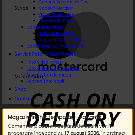
Cadouri Valentine’s Day
Stripe
Cadouri Martisor
Plicuri Martisoare
Cadouri de Paste
Cadouri Handmade
Botosei Tricotati
Ursuleti Crosetati Mari
Cadouri pentru Casa & Birou
Servicii Foto-Video Ploiesti
Foto video botez
Foto video cununie civila
Sedinta foto logodna
MasterCard
Sedinte foto copii
Shop
Contact
Magazin închis temporar – vacanță
Comenzile plasate începând de acum vor fi
procesate începând cu
17 august 2026
, în ordinea