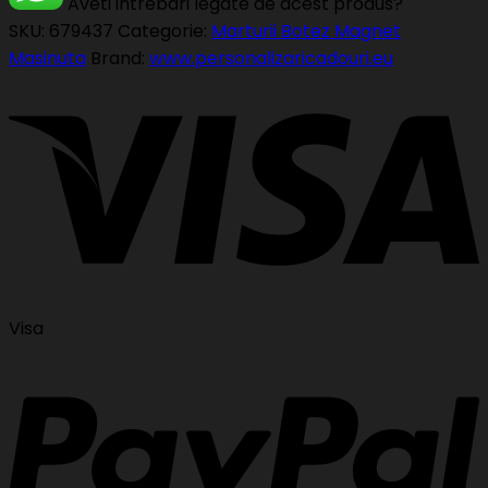
Aveti intrebari legate de acest produs?
SKU:
679437
Categorie:
Marturii Botez Magnet
Masinuta
Brand:
www.personalizaricadouri.eu
Visa