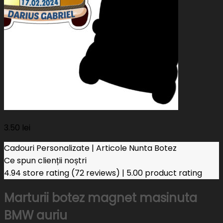
3.50
lei
Cadouri Personalizate | Articole Nunta Botez
Ce spun clienții noștri
4.94 store rating
(72 reviews)
|
5.00 product rating
Marturii botez magnet masinuta
BMW auriu