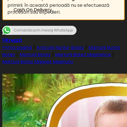
primirii. În această perioadă nu se efectuează
Cash On Delivery
procesări sau expedieri.
Comanda prin mesaj WhatsApp
Filtrează
Prima pagină
/
Articole Nunta-Botez
/
Marturii Nunta
Botez
/
Marturii Botez
/
Marturii Botez Magnetice
/
Marturii Botez Magnet Masinuta