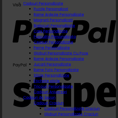
Cadouri Personalizate
Visa
Puzzle Personalizat
Rame Ardezie Personalizate
Magneti Personalizati
Brelocuri Personalizate
Cani Personalizate
Pusculita Personalizata
Ceasuri Personalizate
Perne Personalizate
Globuri Personalizate Cu Poze
Rame Ardezie Personalizate
Jucarii Personalizate
PayPal
Rame Foto Personalizate
Sticle Personalizate
Etichete sticle
Tricouri Personalizate
Cadouri Aniversari
Cadouri de Sezon
Cadouri Craciun
Cadouri Personalizate Craciun
Globuri Personalizate Craciun