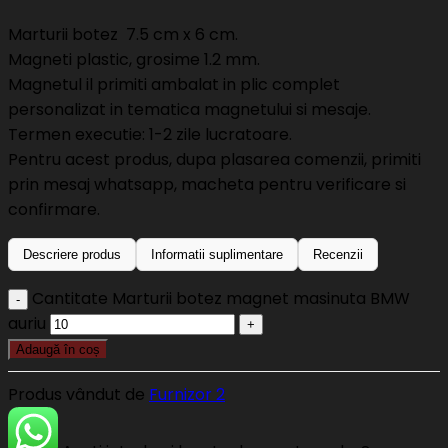
Marturii botez 7.5 cm x 6 cm.
Magneti plastic, grosime 1.2 mm.
Magnetul il primiti ambalat in plic complet
personalizat in tematica magnetului si mesaje.
Termen executie: 1-2 zile lucratoare.
Pentru acest produs, dupa plasarea comenzii, primiti
prin mesaj whatsapp, macheta pentru verificare si
confirmare.
Descriere produs
Informatii suplimentare
Recenzii
Cantitate Marturii botez magnet masinuta BMW
auriu
Adaugă în coș
Produs vândut de
Furnizor 2