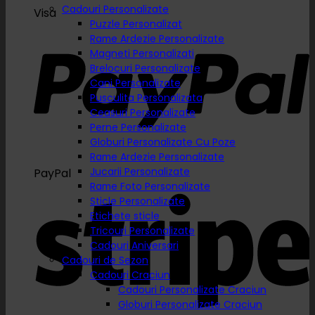
Cadouri Personalizate
Visa
Puzzle Personalizat
Rame Ardezie Personalizate
Magneti Personalizati
Brelocuri Personalizate
Cani Personalizate
Pusculita Personalizata
Ceasuri Personalizate
Perne Personalizate
Globuri Personalizate Cu Poze
Rame Ardezie Personalizate
Jucarii Personalizate
PayPal
Rame Foto Personalizate
Sticle Personalizate
Etichete sticle
Tricouri Personalizate
Cadouri Aniversari
Cadouri de Sezon
Cadouri Craciun
Cadouri Personalizate Craciun
Globuri Personalizate Craciun