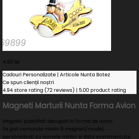
4.50
lei
Cadouri Personalizate | Articole Nunta Botez
Ce spun clienții noștri
4.94 store rating
(72 reviews)
|
5.00 product rating
Magneti Marturii Nunta Forma Avion
Magneti plastifiati decupati in forma de avion.
Se pot comanda minim 8 magneti/model,
personalizati cu numele mirilor si data evenimentului.