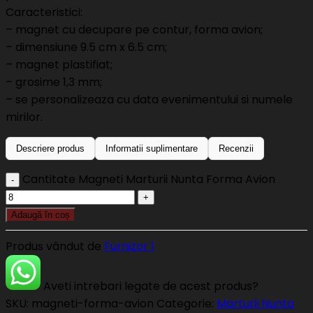
Caracteristici:
– magnet cu decupare pe contur, forma avion;
– dimensiune 9.5 cm x 6.5 cm;
– magnet plastifiat;
– grosime 1,3 mm;
– se personalizeaza cu data evenimentului si numele
mirilor.
Descriere produs
Informatii suplimentare
Recenzii
Cantitate Magneti Marturii Nunta Forma Avion
Adaugă în coș
Produs vândut de
Furnizor 1
Aveti intrebari legate de acest produs?
SKU:
magneti-forma-avion
Categorie:
Marturii Nunta