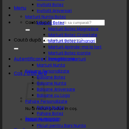
Invitatii Botez
Menu
Invitatii Aniversari
Marturii Nunta Botez
Caută după:
Marturii Botez
Marturii Botez Magnetice
Marturii Botez Crosetate
Caută după:
Marturii Botez Lumanari
Marturii Aprinde-ma la tort
Marturii Botez Iconite
Autentificare / Înregistrare
Rame Foto Marturii
Marturii Nunta
Baloane Personalizate
Coș /
0.00
lei
0
Baloane Botez
Baloane Nunta
Baloane Aniversare
Baloane cu Logo
Pahare Personalizate
Pahare Nunta
Nu ai niciun produs în coș.
Pahare Botez
Înapoi la magazin
Plicuri Pentru Dar
Plicuri pentru Bani Nunta