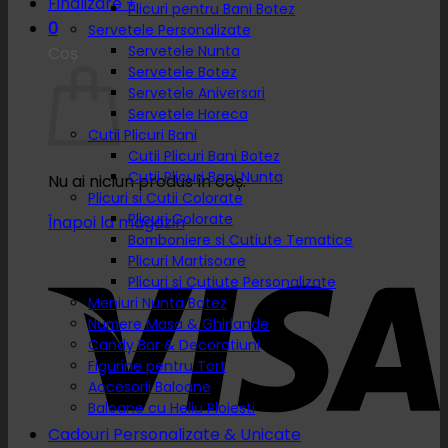
Finalizare
+
Plicuri pentru Bani Botez
0
Servetele Personalizate
Servetele Nunta
Coș
Servetele Botez
Servetele Aniversari
Servetele Horeca
Cutii Plicuri Bani
Cutii Plicuri Bani Botez
Cutii Plicuri Bani Nunta
Nu ai niciun produs în coș.
Plicuri si Cutii Colorate
Plicuri Colorate
Înapoi la magazin
Bomboniere si Cutiute Tematice
Plicuri Martisoare
Plicuri si Cutiute Personalizate
Meniuri Nunta Botez
Numere Masa & Ghirlande
Candy Bar & Decoratiuni
Figurine pentru Tort
Accesorii Baloane
Baloane cu Heliu Ploiesti
Cadouri Personalizate & Unicate