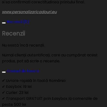
si sa confirmati corectitudinea printului final.
www.personalizaricadouri.eu
Recenzii (0)
Recenzii
Nu există încă recenzii.
Numai clienții autentificați, care au cumpărat acest
produs, pot să scrie o recenzie.
Costuri de livrare
✔ Livrare rapidă în toată România
✔ Easybox: 19 lei
✔ Curier: 23 lei
✔ Transport GRATUIT prin Easybox la comenzile de
peste 500 lei