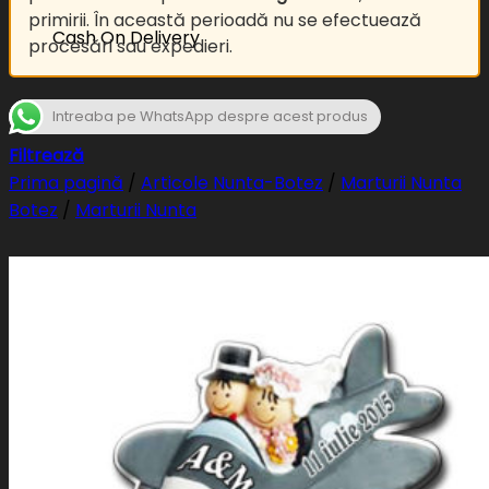
primirii. În această perioadă nu se efectuează
Cash On Delivery
procesări sau expedieri.
Intreaba pe WhatsApp despre acest produs
Filtrează
Prima pagină
/
Articole Nunta-Botez
/
Marturii Nunta
Botez
/
Marturii Nunta