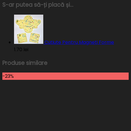
S-ar putea să-ți placă și…
Cutiute Pentru Magneti Forme
1.70
lei
Produse similare
-23%