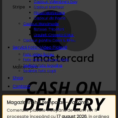
Cadouri Valentine’s Day
Stripe
Cadouri Martisor
Plicuri Martisoare
Cadouri de Paste
Cadouri Handmade
Botosei Tricotati
Ursuleti Crosetati Mari
Cadouri pentru Casa & Birou
Servicii Foto-Video Ploiesti
Foto video botez
Foto video cununie civila
Sedinta foto logodna
MasterCard
Sedinte foto copii
Shop
Contact
Magazin închis temporar – vacanță
Comenzile plasate începând de acum vor fi
procesate începând cu
17 august 2026
, în ordinea