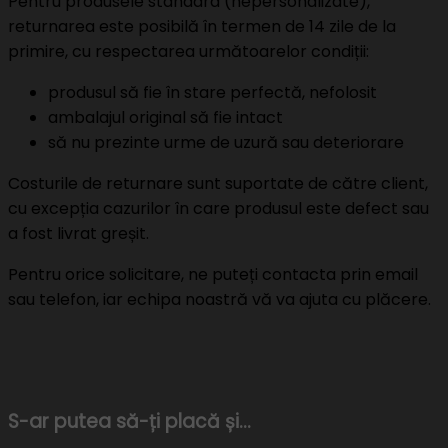
Pentru produsele standard (nepersonalizate),
returnarea este posibilă în termen de 14 zile de la
primire, cu respectarea următoarelor condiții:
produsul să fie în stare perfectă, nefolosit
ambalajul original să fie intact
să nu prezinte urme de uzură sau deteriorare
Costurile de returnare sunt suportate de către client,
cu excepția cazurilor în care produsul este defect sau
a fost livrat greșit.
Pentru orice solicitare, ne puteți contacta prin email
sau telefon, iar echipa noastră vă va ajuta cu plăcere.
S-ar putea să-ți placă și…