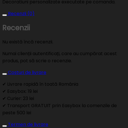
Decoratiuni personalizate executate pe comanda.
Recenzii (0)
Recenzii
Nu există încă recenzii.
Numai clienții autentificați, care au cumpărat acest
produs, pot să scrie o recenzie.
Costuri de livrare
✔ Livrare rapidă în toată România
✔ Easybox: 19 lei
✔ Curier: 23 lei
✔ Transport GRATUIT prin Easybox la comenzile de
peste 500 lei
Termen de livrare