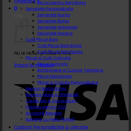
Finalizare
+
Plicuri pentru Bani Botez
0
Servetele Personalizate
Servetele Nunta
Coș
Servetele Botez
Servetele Aniversari
Servetele Horeca
Cutii Plicuri Bani
Cutii Plicuri Bani Botez
Cutii Plicuri Bani Nunta
Nu ai niciun produs în coș.
Plicuri si Cutii Colorate
Plicuri Colorate
Înapoi la magazin
Bomboniere si Cutiute Tematice
Plicuri Martisoare
Plicuri si Cutiute Personalizate
Meniuri Nunta Botez
Numere Masa & Ghirlande
Candy Bar & Decoratiuni
Figurine pentru Tort
Accesorii Baloane
Baloane cu Heliu Ploiesti
Cadouri Personalizate & Unicate