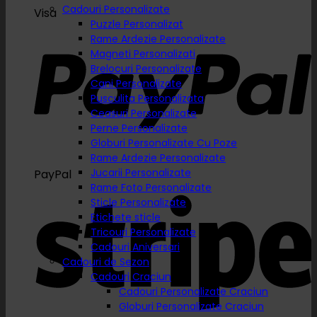
Cadouri Personalizate
Visa
Puzzle Personalizat
Rame Ardezie Personalizate
Magneti Personalizati
Brelocuri Personalizate
Cani Personalizate
Pusculita Personalizata
Ceasuri Personalizate
Perne Personalizate
Globuri Personalizate Cu Poze
Rame Ardezie Personalizate
Jucarii Personalizate
PayPal
Rame Foto Personalizate
Sticle Personalizate
Etichete sticle
Tricouri Personalizate
Cadouri Aniversari
Cadouri de Sezon
Cadouri Craciun
Cadouri Personalizate Craciun
Globuri Personalizate Craciun