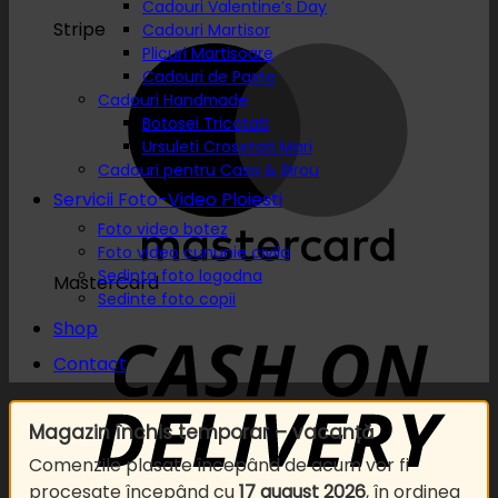
Cadouri Valentine’s Day
Stripe
Cadouri Martisor
Plicuri Martisoare
Cadouri de Paste
Cadouri Handmade
Botosei Tricotati
Ursuleti Crosetati Mari
Cadouri pentru Casa & Birou
Servicii Foto-Video Ploiesti
Foto video botez
Foto video cununie civila
Sedinta foto logodna
MasterCard
Sedinte foto copii
Shop
Contact
Magazin închis temporar – vacanță
Comenzile plasate începând de acum vor fi
procesate începând cu
17 august 2026
, în ordinea