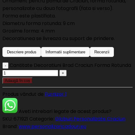
Ornament pentru pomul de Craciun, forma rotunda,
personalizate cu doua fotografii (fata si verso).
Forma este plastifiata.
Diametru forma rotunda: 9 cm
Grosime forma: 4 mm
Decoratiunea se livreaza cu suport de prindere.
Descriere produs
Informatii suplimentare
Recenzii
Cantitate Decoratiuni Brad Craciun Forma Rotunda
Adaugă în coș
Produs vândut de
Furnizor 1
Aveti intrebari legate de acest produs?
SKU:
671921
Categorie:
Globuri Personalizate Craciun
Brand:
www.personalizaricadouri.eu