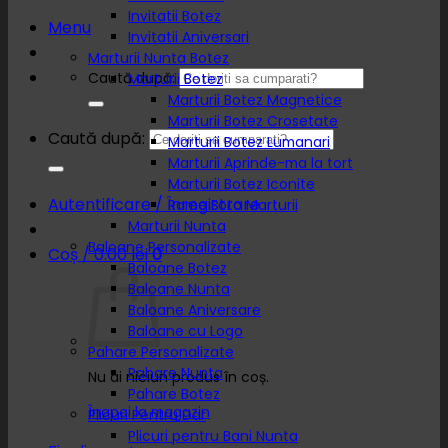
Invitatii Botez
Menu
Invitatii Aniversari
Marturii Nunta Botez
Caută după:
Marturii Botez
Marturii Botez Magnetice
Marturii Botez Crosetate
Caută după:
Marturii Botez Lumanari
Marturii Aprinde-ma la tort
Marturii Botez Iconite
Autentificare / Înregistrare
Rame Foto Marturii
Marturii Nunta
Baloane Personalizate
Coș /
0.00
lei
0
Baloane Botez
Baloane Nunta
Baloane Aniversare
Baloane cu Logo
Pahare Personalizate
Pahare Nunta
Nu ai niciun produs în coș.
Pahare Botez
Înapoi la magazin
Plicuri Pentru Dar
Plicuri pentru Bani Nunta