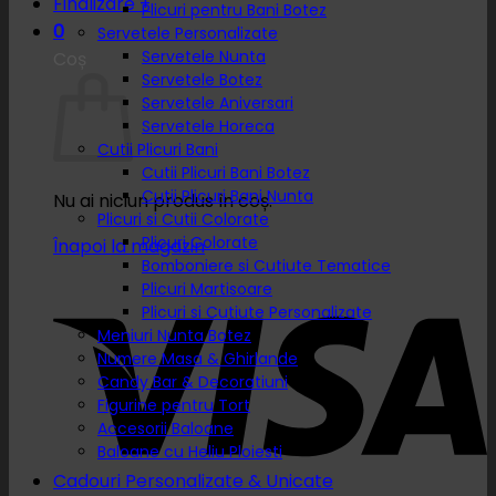
Finalizare
+
Plicuri pentru Bani Botez
0
Servetele Personalizate
Servetele Nunta
Coș
Servetele Botez
Servetele Aniversari
Servetele Horeca
Cutii Plicuri Bani
Cutii Plicuri Bani Botez
Cutii Plicuri Bani Nunta
Nu ai niciun produs în coș.
Plicuri si Cutii Colorate
Plicuri Colorate
Înapoi la magazin
Bomboniere si Cutiute Tematice
Plicuri Martisoare
Plicuri si Cutiute Personalizate
Meniuri Nunta Botez
Numere Masa & Ghirlande
Candy Bar & Decoratiuni
Figurine pentru Tort
Accesorii Baloane
Baloane cu Heliu Ploiesti
Cadouri Personalizate & Unicate