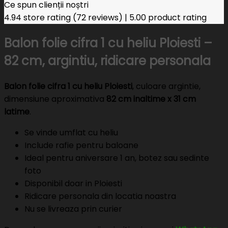
Ce spun clienții noștri
4.94 store rating
(72 reviews)
|
5.00 product rating
Balon folie cifra 1 cu heliu Ploiesti –
82 cm, argintiu, ridicare personala
Balon folie cifra 1 cu heliu Ploiesti
, culoare argintie,
dimensiune aproximativa
82 cm inaltime x 31 cm
latime
.
Se vinde umflat cu heliu
Include rafie pentru baloane
Ideal pentru aniversare 1 an, botez sau sedinte
foto
Disponibil doar in Ploiesti
Ridicare personala din locatia noastra
Nu se livreaza prin curier