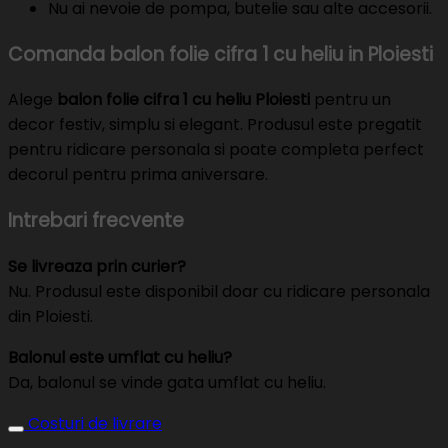
Nu ai nevoie de pompa, butelie sau alte accesorii.
Comanda balon folie cifra 1 cu heliu in Ploiesti
Alege
balon folie cifra 1 cu heliu Ploiesti
pentru un
decor festiv, simplu si elegant. Produsul este pregatit
pentru ridicare personala si poate completa perfect
decorul pentru prima aniversare.
Intrebari frecvente
Se livreaza prin curier?
Nu. Produsul este disponibil doar cu ridicare personala
din Ploiesti.
Balonul este umflat cu heliu?
Da, balonul se vinde gata umflat cu heliu.
Costuri de livrare