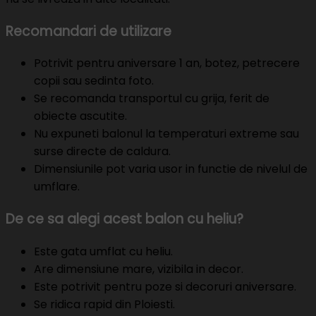
Recomandari de utilizare
Potrivit pentru aniversare 1 an, botez, petrecere
copii sau sedinta foto.
Se recomanda transportul cu grija, ferit de
obiecte ascutite.
Nu expuneti balonul la temperaturi extreme sau
surse directe de caldura.
Dimensiunile pot varia usor in functie de nivelul de
umflare.
De ce sa alegi acest balon cu heliu?
Este gata umflat cu heliu.
Are dimensiune mare, vizibila in decor.
Este potrivit pentru poze si decoruri aniversare.
Se ridica rapid din Ploiesti.