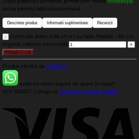
Dupa plasarea comenzii, primiti prin mesaj
WhatsApp
loctia pentru ridicarea balonului.
Descriere produs
Informatii suplimentare
Recenzii
Cantitate Balon folie cifra 1 cu heliu Ploiesti - 82 cm,
argintiu, ridicare personala
Adaugă în coș
Produs vândut de
Furnizor 1
Aveti intrebari legate de acest produs?
SKU:
682827
Categorie:
Baloane cu Heliu Ploiesti