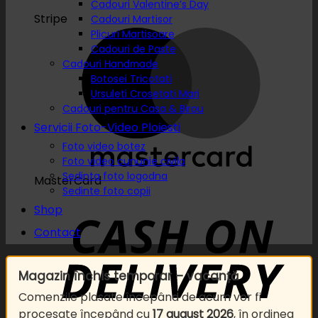
Cadouri Valentine’s Day
Stripe
Cadouri Martisor
Plicuri Martisoare
Cadouri de Paste
Cadouri Handmade
Botosei Tricotati
Ursuleti Crosetati Mari
Cadouri pentru Casa & Birou
Servicii Foto-Video Ploiesti
Foto video botez
Foto video cununie civila
Sedinta foto logodna
MasterCard
Sedinte foto copii
Shop
Contact
Magazin închis temporar – vacanță
Comenzile plasate începând de acum vor fi
procesate începând cu
17 august 2026
, în ordinea