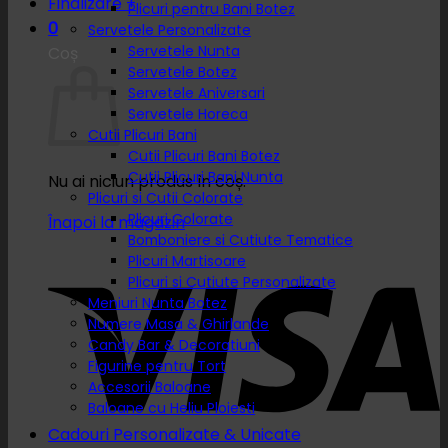
Finalizare
+
Plicuri pentru Bani Botez
0
Servetele Personalizate
Servetele Nunta
Coș
Servetele Botez
Servetele Aniversari
Servetele Horeca
Cutii Plicuri Bani
Cutii Plicuri Bani Botez
Cutii Plicuri Bani Nunta
Nu ai niciun produs în coș.
Plicuri si Cutii Colorate
Plicuri Colorate
Înapoi la magazin
Bomboniere si Cutiute Tematice
Plicuri Martisoare
Plicuri si Cutiute Personalizate
Meniuri Nunta Botez
Numere Masa & Ghirlande
Candy Bar & Decoratiuni
Figurine pentru Tort
Accesorii Baloane
Baloane cu Heliu Ploiesti
Cadouri Personalizate & Unicate