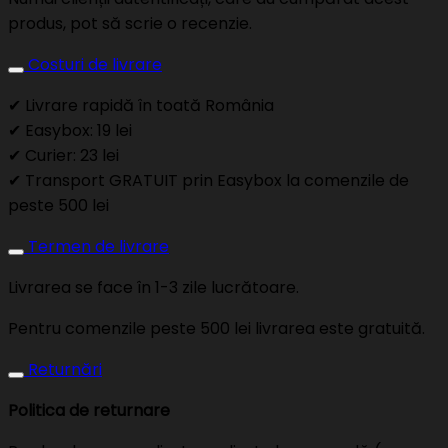
produs, pot să scrie o recenzie.
Costuri de livrare
✔ Livrare rapidă în toată România
✔ Easybox: 19 lei
✔ Curier: 23 lei
✔ Transport GRATUIT prin Easybox la comenzile de
peste 500 lei
Termen de livrare
Livrarea se face în 1-3 zile lucrătoare.
Pentru comenzile peste 500 lei livrarea este gratuită.
Returnări
Politica de returnare