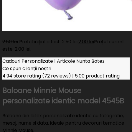
2.50
lei
Prețul inițial a fost: 2.50 lei.
2.00
lei
Prețul curent
este: 2.00 lei.
Cadouri Personalizate | Articole Nunta Botez
Ce spun clienții noștri
4.94 store rating
(72 reviews)
|
5.00 product rating
Baloane Minnie Mouse
personalizate identic model 4545B
Baloane din latex personalizate identic cu fotografie,
mesaj, nume si data, ideale pentru decoruri tematice
Minnie Mouse.