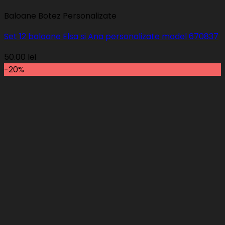
Baloane Botez Personalizate
Set 12 baloane Elsa si Ana personalizate model 670837
50.00
lei
-20%