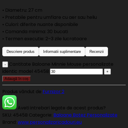
• Diametru: 27 cm
• Pretabile pentru umflare cu aer sau heliu
• Culori: diferite nuante disponibile
• Comanda minima: 30 bucati
• Termen executie: 2–3 zile lucratoare
Descriere produs
Informatii suplimentare
Recenzii
Cantitate Baloane Minnie Mouse personalizate
identic model 4545B
Adaugă în coș
Produs vândut de
Furnizor 2
Aveti intrebari legate de acest produs?
SKU:
4545B
Categorie:
Baloane Botez Personalizate
Brand:
www.personalizaricadouri.eu