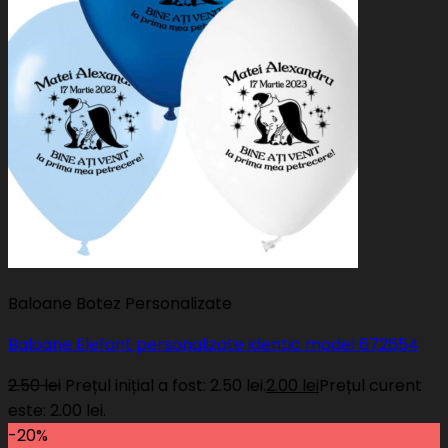
Baloane Botez Personalizate
Baloane Elefant personalizate identic model 672654
2.50
lei
Prețul inițial a fost: 2.50 lei.
2.00
lei
Prețul curent
este: 2.00 lei.
-20%