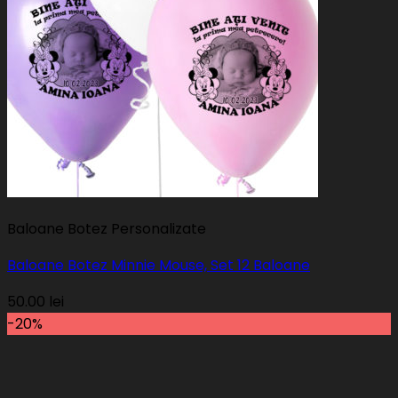
Baloane Botez Personalizate
Baloane Botez Minnie Mouse, Set 12 Baloane
50.00
lei
-20%