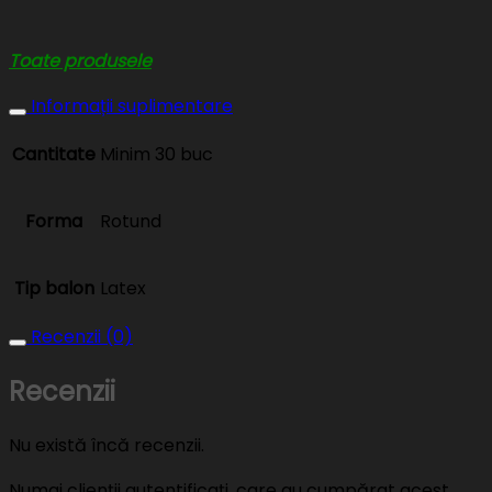
Toate produsele
Informații suplimentare
Cantitate
Minim 30 buc
Forma
Rotund
Tip balon
Latex
Recenzii (0)
Recenzii
Nu există încă recenzii.
Numai clienții autentificați, care au cumpărat acest