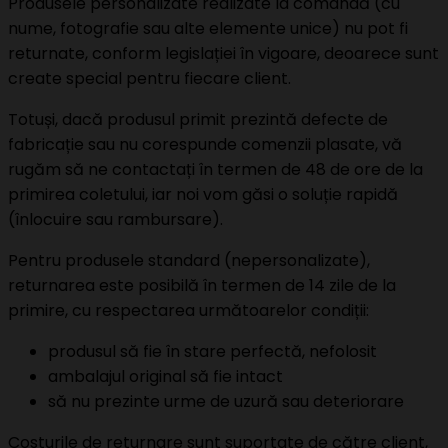
Produsele personalizate realizate la comandă (cu
nume, fotografie sau alte elemente unice) nu pot fi
returnate, conform legislației în vigoare, deoarece sunt
create special pentru fiecare client.
Totuși, dacă produsul primit prezintă defecte de
fabricație sau nu corespunde comenzii plasate, vă
rugăm să ne contactați în termen de 48 de ore de la
primirea coletului, iar noi vom găsi o soluție rapidă
(înlocuire sau rambursare).
Pentru produsele standard (nepersonalizate),
returnarea este posibilă în termen de 14 zile de la
primire, cu respectarea următoarelor condiții:
produsul să fie în stare perfectă, nefolosit
ambalajul original să fie intact
să nu prezinte urme de uzură sau deteriorare
Costurile de returnare sunt suportate de către client,