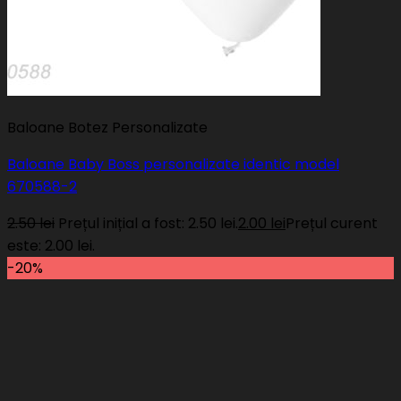
Baloane Botez Personalizate
Baloane Baby Boss personalizate identic model
670588-2
2.50
lei
Prețul inițial a fost: 2.50 lei.
2.00
lei
Prețul curent
este: 2.00 lei.
-20%