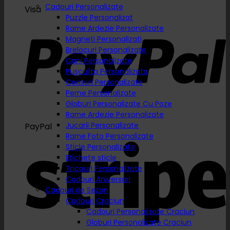
Cadouri Personalizate
Visa
Puzzle Personalizat
Rame Ardezie Personalizate
Magneti Personalizati
Brelocuri Personalizate
Cani Personalizate
Pusculita Personalizata
Ceasuri Personalizate
Perne Personalizate
Globuri Personalizate Cu Poze
Rame Ardezie Personalizate
Jucarii Personalizate
PayPal
Rame Foto Personalizate
Sticle Personalizate
Etichete sticle
Tricouri Personalizate
Cadouri Aniversari
Cadouri de Sezon
Cadouri Craciun
Cadouri Personalizate Craciun
Globuri Personalizate Craciun