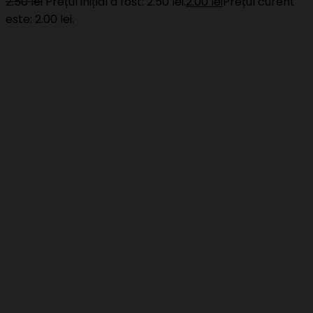
2.50
lei
Prețul inițial a fost: 2.50 lei.
2.00
lei
Prețul curent
este: 2.00 lei.