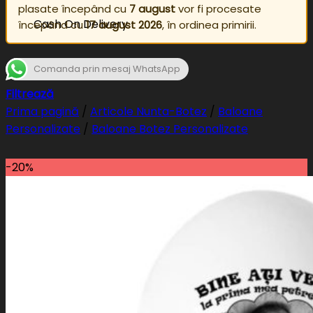
plasate începând cu
7 august
vor fi procesate
Cash On Delivery
începând cu
17 august 2026
, în ordinea primirii.
Comanda prin mesaj WhatsApp
Filtrează
Prima pagină
/
Articole Nunta-Botez
/
Baloane
Personalizate
/
Baloane Botez Personalizate
-20%