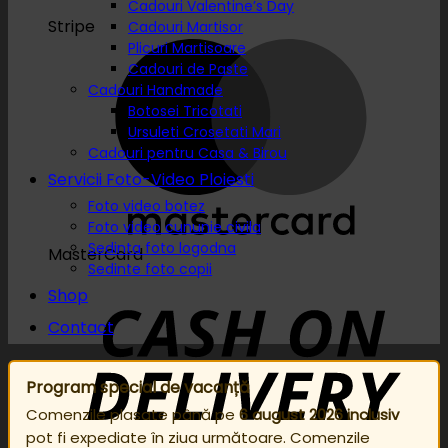
Cadouri Valentine’s Day
Stripe
Cadouri Martisor
Plicuri Martisoare
Cadouri de Paste
Cadouri Handmade
Botosei Tricotati
Ursuleti Crosetati Mari
Cadouri pentru Casa & Birou
Servicii Foto-Video Ploiesti
Foto video botez
Foto video cununie civila
Sedinta foto logodna
MasterCard
Sedinte foto copii
Shop
Contact
Program special de vacanță
Comenzile plasate până pe
6 august 2026 inclusiv
pot fi expediate în ziua următoare. Comenzile