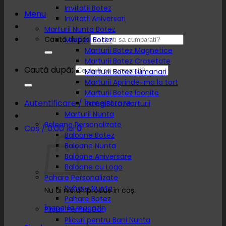
Invitatii Botez
Menu
Invitatii Aniversari
Marturii Nunta Botez
Caută după:
Marturii Botez
Marturii Botez Magnetice
Marturii Botez Crosetate
Caută după:
Marturii Botez Lumanari
Marturii Aprinde-ma la tort
Marturii Botez Iconite
Autentificare / Înregistrare
Rame Foto Marturii
Marturii Nunta
Baloane Personalizate
Coș /
0.00
lei
0
Baloane Botez
Baloane Nunta
Baloane Aniversare
Baloane cu Logo
Pahare Personalizate
Pahare Nunta
Nu ai niciun produs în coș.
Pahare Botez
Înapoi la magazin
Plicuri Pentru Dar
Plicuri pentru Bani Nunta