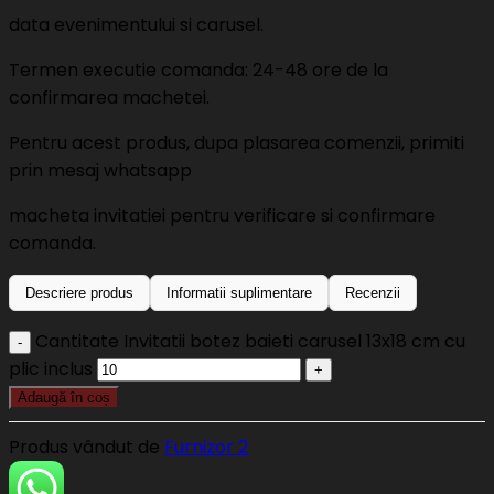
data evenimentului si carusel.
Termen executie comanda: 24-48 ore de la
confirmarea machetei.
Pentru acest produs, dupa plasarea comenzii, primiti
prin mesaj whatsapp
macheta invitatiei pentru verificare si confirmare
comanda.
Descriere produs
Informatii suplimentare
Recenzii
Cantitate Invitatii botez baieti carusel 13x18 cm cu
plic inclus
Adaugă în coș
Produs vândut de
Furnizor 2