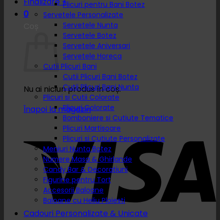
Finalizare
+
Plicuri pentru Bani Botez
0
Servetele Personalizate
Servetele Nunta
Coș
Servetele Botez
Servetele Aniversari
Servetele Horeca
Cutii Plicuri Bani
Cutii Plicuri Bani Botez
Cutii Plicuri Bani Nunta
Nu ai niciun produs în coș.
Plicuri si Cutii Colorate
Plicuri Colorate
Înapoi la magazin
Bomboniere si Cutiute Tematice
Plicuri Martisoare
Plicuri si Cutiute Personalizate
Meniuri Nunta Botez
Numere Masa & Ghirlande
Candy Bar & Decoratiuni
Figurine pentru Tort
Accesorii Baloane
Baloane cu Heliu Ploiesti
Cadouri Personalizate & Unicate