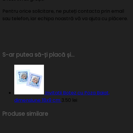
Pentru orice solicitare, ne puteți contacta prin email
sau telefon, iar echipa noastră vă va ajuta cu plăcere.
S-ar putea să-ți placă și…
Invitatii Botez cu Poza Baiat,
dimensiune 18x9 cm
3.50
lei
Produse similare