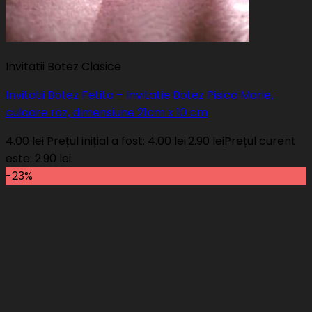
Invitatii Botez Clasice
Invitatii Botez Fetita – Invitatie Botez Pisica Marie,
culoare roz, dimensiune 21cm x 10 cm
4.00
lei
Prețul inițial a fost: 4.00 lei.
2.90
lei
Prețul curent
este: 2.90 lei.
-23%