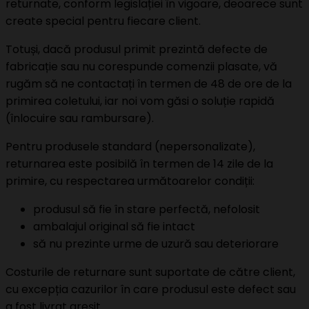
returnate, conform legislației în vigoare, deoarece sunt
create special pentru fiecare client.
Totuși, dacă produsul primit prezintă defecte de
fabricație sau nu corespunde comenzii plasate, vă
rugăm să ne contactați în termen de 48 de ore de la
primirea coletului, iar noi vom găsi o soluție rapidă
(înlocuire sau rambursare).
Pentru produsele standard (nepersonalizate),
returnarea este posibilă în termen de 14 zile de la
primire, cu respectarea următoarelor condiții:
produsul să fie în stare perfectă, nefolosit
ambalajul original să fie intact
să nu prezinte urme de uzură sau deteriorare
Costurile de returnare sunt suportate de către client,
cu excepția cazurilor în care produsul este defect sau
a fost livrat greșit.