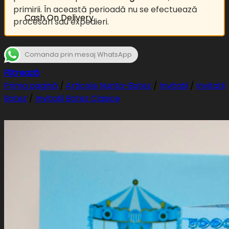
primirii. În această perioadă nu se efectuează
Cash On Delivery
procesări sau expedieri.
Comanda prin mesaj WhatsApp
Filtrează
Prima pagină
/
Articole Nunta-Botez
/
Invitatii
/
Invitatii
Botez
/
Invitatii Botez Clasice