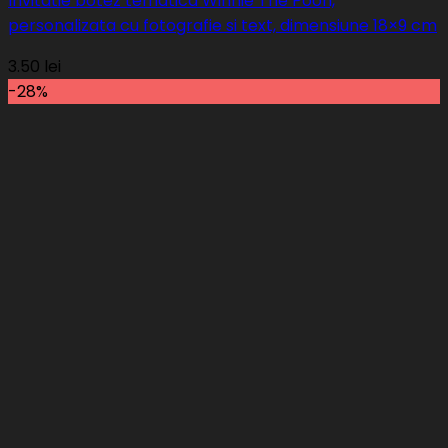
Invitatie botez tematica Winnie The Pooh,
personalizata cu fotografie si text, dimensiune 18×9 cm
3.50
lei
-28%