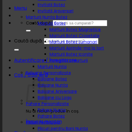
Invitatii Botez
Menu
Invitatii Aniversari
Marturii Nunta Botez
Caută după:
Marturii Botez
Marturii Botez Magnetice
Marturii Botez Crosetate
Caută după:
Marturii Botez Lumanari
Marturii Aprinde-ma la tort
Marturii Botez Iconite
Autentificare / Înregistrare
Rame Foto Marturii
Marturii Nunta
Baloane Personalizate
Coș /
0.00
lei
0
Baloane Botez
Baloane Nunta
Baloane Aniversare
Baloane cu Logo
Pahare Personalizate
Pahare Nunta
Nu ai niciun produs în coș.
Pahare Botez
Înapoi la magazin
Plicuri Pentru Dar
Plicuri pentru Bani Nunta