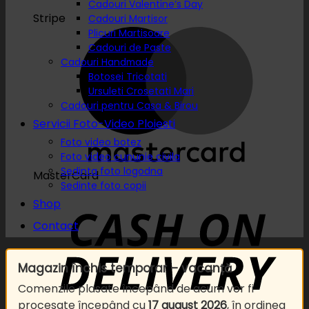
Cadouri Valentine’s Day
Stripe
Cadouri Martisor
Plicuri Martisoare
Cadouri de Paste
Cadouri Handmade
Botosei Tricotati
Ursuleti Crosetati Mari
Cadouri pentru Casa & Birou
Servicii Foto-Video Ploiesti
Foto video botez
Foto video cununie civila
Sedinta foto logodna
MasterCard
Sedinte foto copii
Shop
Contact
Magazin închis temporar – vacanță
Comenzile plasate începând de acum vor fi
procesate începând cu
17 august 2026
, în ordinea