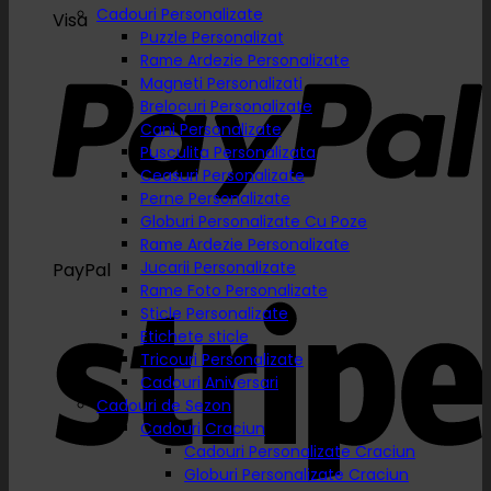
Cadouri Personalizate
Visa
Puzzle Personalizat
Rame Ardezie Personalizate
Magneti Personalizati
Brelocuri Personalizate
Cani Personalizate
Pusculita Personalizata
Ceasuri Personalizate
Perne Personalizate
Globuri Personalizate Cu Poze
Rame Ardezie Personalizate
Jucarii Personalizate
PayPal
Rame Foto Personalizate
Sticle Personalizate
Etichete sticle
Tricouri Personalizate
Cadouri Aniversari
Cadouri de Sezon
Cadouri Craciun
Cadouri Personalizate Craciun
Globuri Personalizate Craciun