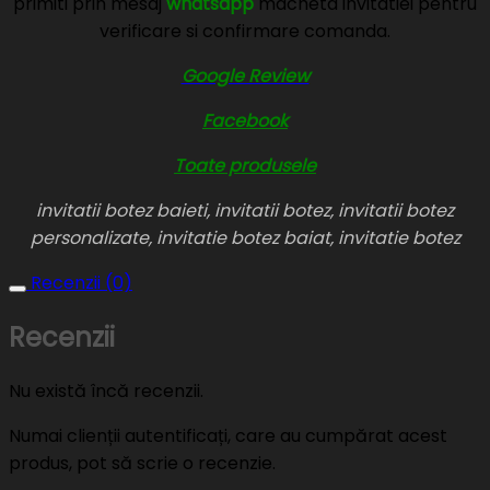
primiti prin mesaj
whatsapp
macheta invitatiei pentru
verificare si confirmare comanda.
Google Review
Facebook
Toate produsele
invitatii botez baieti, invitatii botez, invitatii botez
personalizate, invitatie botez baiat, invitatie botez
Recenzii (0)
Recenzii
Nu există încă recenzii.
Numai clienții autentificați, care au cumpărat acest
produs, pot să scrie o recenzie.