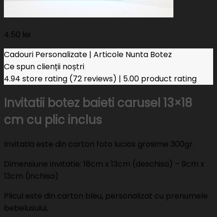
4.50
lei
Cadouri Personalizate | Articole Nunta Botez
Ce spun clienții noștri
4.94 store rating
(72 reviews)
|
5.00 product rating
Invitatii botez baieti carusel 13×18
cm cu plic inclus
Invitatia este din carton foto lucios grosime 300gr.
Dimensiune invitatie: 18cm x 13cm (deschisa) – 9cm x
13cm (inchisa)
Plicul este din carton bleu, personalizat cu prenumele
bebelusului,