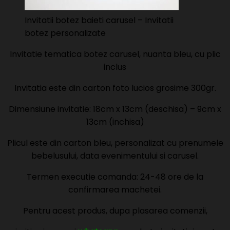
Invitatii botez baieti carusel – Invitatii
botez personalizate
Invitatie tematica botez carusel, nuanta bleu, cu plic
inclus
Invitatia este din carton foto lucios grosime 300gr.
Dimensiune invitatie: 18cm x 13cm (deschisa) – 9cm x
13cm (inchisa)
Plicul este din carton bleu, personalizat cu prenumele
bebelusului, data evenimentului si carusel.
Termen executie comanda: 24-48 ore de la
confirmarea machetei.
Pentru acest produs, dupa plasarea comenzii,