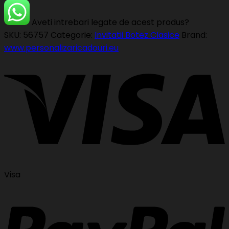
Aveti intrebari legate de acest produs?
SKU:
56757
Categorie:
Invitatii Botez Clasice
Brand:
www.personalizaricadouri.eu
Visa