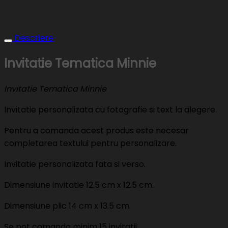
Descriere
Invitatie Tematica Minnie
Invitatie Tematica Minnie
Invitatie personalizata cu fotografie si text la alegere.
Pentru a comanda acest produs este necesar
completarea textului pentru personalizare.
Invitatie personalizata fata si verso.
Dimensiune invitatie 12.5 cm x 12.5 cm.
Dimensiune plic 14 cm x 13.5 cm.
Se pot comanda minim 15 invitatii.