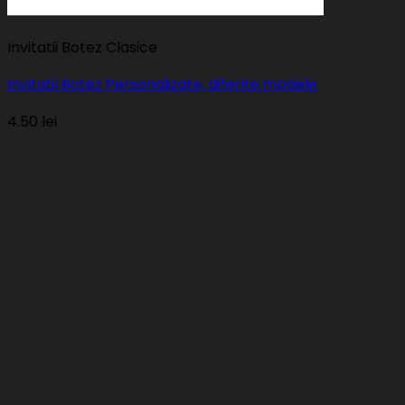
Invitatii Botez Clasice
Invitatii Botez Personalizate, diferite modele
4.50
lei