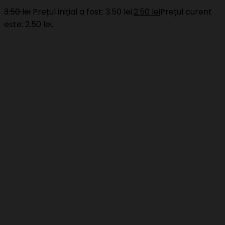
3.50
lei
Prețul inițial a fost: 3.50 lei.
2.50
lei
Prețul curent
este: 2.50 lei.