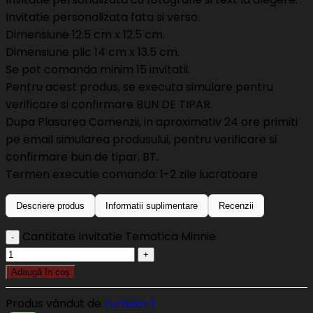
Invitatie personalizata fata si verso.
Dimensiune 12.5 cm x 12.5 cm.
Dimensiune plic 14 cm x 13.5 cm.
Se pot comanda minim 15 invitatii.
Pentru acest produs, se executa simulare pentru
verificare si confirmare BUN DE TIPAR.
Dupa Plasarea Comenzii, in aproximativ 24 ore primiti
pe email simularea produsului, pentru verificare si
confirmare bun de tipar, BT.
Termen executie comanda: 1-2 zile lucratoare
Descriere produs
Informatii suplimentare
Recenzii
Cantitate Invitatie Tematica Minnie
Adaugă în coș
Produs vândut de
Furnizor 1