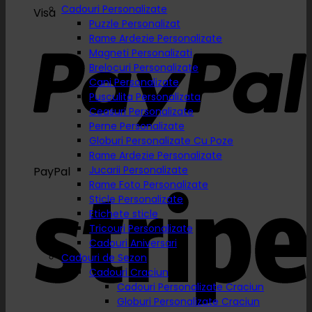
Cadouri Personalizate
Visa
Puzzle Personalizat
Rame Ardezie Personalizate
Magneti Personalizati
Brelocuri Personalizate
Cani Personalizate
Pusculita Personalizata
Ceasuri Personalizate
Perne Personalizate
Globuri Personalizate Cu Poze
Rame Ardezie Personalizate
Jucarii Personalizate
PayPal
Rame Foto Personalizate
Sticle Personalizate
Etichete sticle
Tricouri Personalizate
Cadouri Aniversari
Cadouri de Sezon
Cadouri Craciun
Cadouri Personalizate Craciun
Globuri Personalizate Craciun