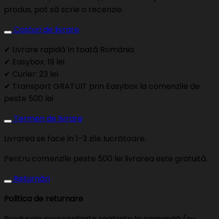
produs, pot să scrie o recenzie.
Costuri de livrare
✔ Livrare rapidă în toată România
✔ Easybox: 19 lei
✔ Curier: 23 lei
✔ Transport GRATUIT prin Easybox la comenzile de
peste 500 lei
Termen de livrare
Livrarea se face în 1-3 zile lucrătoare.
Pentru comenzile peste 500 lei livrarea este gratuită.
Returnări
Politica de returnare
Produsele personalizate realizate la comandă (cu