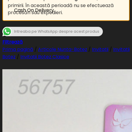
primirii. În această perioadă nu se efectuează
Cash On Delivery
procesări sau expedieri.
Intreaba pe WhatsApp despre acest produs
Filtrează
Prima pagină
/
Articole Nunta-Botez
/
Invitatii
/
Invitatii
Botez
/
Invitatii Botez Clasice