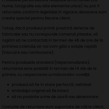
nume, fotografie sau alte elemente unice) nu pot fi
returnate, conform legislației în vigoare, deoarece sunt
create special pentru fiecare client.
Totuși, dacă produsul primit prezintă defecte de
fabricație sau nu corespunde comenzii plasate, vă
rugăm să ne contactați în termen de 48 de ore de la
primirea coletului, iar noi vom găsi o soluție rapidă
(înlocuire sau rambursare).
Pentru produsele standard (nepersonalizate),
returnarea este posibilă în termen de 14 zile de la
primire, cu respectarea următoarelor condiții:
produsul să fie în stare perfectă, nefolosit
ambalajul original să fie intact
să nu prezinte urme de uzură sau deteriorare
Costurile de returnare sunt suportate de către client,