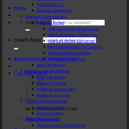
Invitatii Botez
Menu
Invitatii Aniversari
Marturii Nunta Botez
Caută după:
Marturii Botez
Marturii Botez Magnetice
Marturii Botez Crosetate
Caută după:
Marturii Botez Lumanari
Marturii Aprinde-ma la tort
Marturii Botez Iconite
Autentificare / Înregistrare
Rame Foto Marturii
Marturii Nunta
Baloane Personalizate
Coș /
0.00
lei
0
Baloane Botez
Baloane Nunta
Baloane Aniversare
Baloane cu Logo
Pahare Personalizate
Pahare Nunta
Nu ai niciun produs în coș.
Pahare Botez
Înapoi la magazin
Plicuri Pentru Dar
Plicuri pentru Bani Nunta