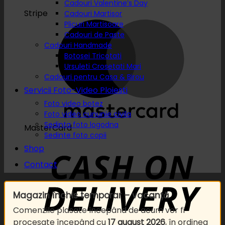
Cadouri Valentine’s Day
Stripe
Cadouri Martisor
Plicuri Martisoare
Cadouri de Paste
Cadouri Handmade
Botosei Tricotati
Ursuleti Crosetati Mari
Cadouri pentru Casa & Birou
Servicii Foto-Video Ploiesti
Foto video botez
Foto video cununie civila
Sedinta foto logodna
MasterCard
Sedinte foto copii
Shop
Contact
Magazin închis temporar – vacanță
Comenzile plasate începând de acum vor fi
procesate începând cu
17 august 2026
, în ordinea