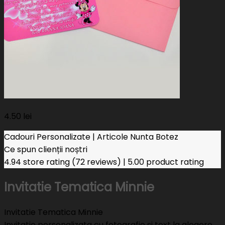
4.50
lei
Cadouri Personalizate | Articole Nunta Botez
Ce spun clienții noștri
4.94 store rating
(72 reviews)
|
5.00 product rating
Invitatie Tematica Minnie
Invitatie Tematica Minnie
Invitatie personalizata cu fotografie si text la alegere.