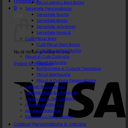
Finalizare
+
Plicuri pentru Bani Botez
0
Servetele Personalizate
Servetele Nunta
Coș
Servetele Botez
Servetele Aniversari
Servetele Horeca
Cutii Plicuri Bani
Cutii Plicuri Bani Botez
Cutii Plicuri Bani Nunta
Nu ai niciun produs în coș.
Plicuri si Cutii Colorate
Plicuri Colorate
Înapoi la magazin
Bomboniere si Cutiute Tematice
Plicuri Martisoare
Plicuri si Cutiute Personalizate
Meniuri Nunta Botez
Numere Masa & Ghirlande
Candy Bar & Decoratiuni
Figurine pentru Tort
Accesorii Baloane
Baloane cu Heliu Ploiesti
Cadouri Personalizate & Unicate